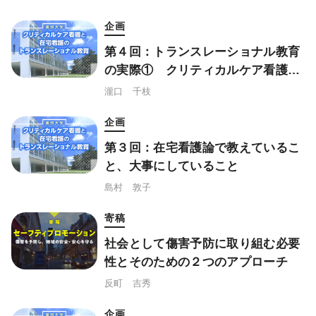
企画
第４回：トランスレーショナル教育
の実際① クリティカルケア看護学
からのアプローチ
瀧口 千枝
企画
第３回：在宅看護論で教えているこ
と、大事にしていること
島村 敦子
寄稿
社会として傷害予防に取り組む必要
性とそのための２つのアプローチ
反町 吉秀
企画