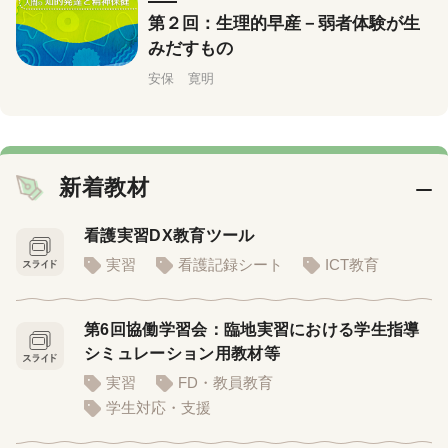
第２回：生理的早産－弱者体験が生
みだすもの
安保 寛明
新着教材
看護実習DX教育ツール
実習
看護記録シート
ICT教育
第6回協働学習会：臨地実習における学生指導
シミュレーション用教材等
実習
FD・教員教育
学生対応・支援