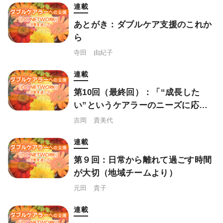
連載
あとがき：ダブルケア支援のこれか
ら
寺田 由紀子
連載
第10回（最終回）：「“成長した
い”というケアラーのニーズに応え
る」（精神チームより）
吉岡 貴美代
連載
第９回：日常から離れて過ごす時間
が大切（地域チームより）
元田 貴子
連載