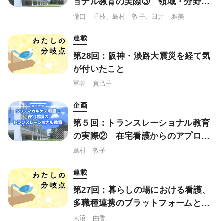
ョナル教育の実際③ 領域・分野横
断研究の取り組み
瀧口 千枝、島村 敦子、臼井 雅美
連載
第28回：阪神・淡路大震災を経て気
が付いたこと
冨谷 真己子
企画
第５回：トランスレーショナル教育
の実際② 在宅看護からのアプロー
チ
島村 敦子
連載
第27回：暮らしの場における看護、
多職種連携のプラットフォームとし
ての看護を伝える
大沼 由香