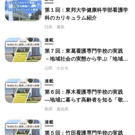
第１回：東邦大学健康科学部看護学
科のカリキュラム紹介
臼井 雅美
連載
第７回：東葛看護専門学校の実践
－地域社会の実態から学ぶ「地域フ
ィールド」
山田 かおる
連載
第６回：厚木看護専門学校の実践
―地域に暮らす高齢者を知る「敬老
の日交流会」
島田 真由美
連載
第５回：竹田看護専門学校の実践