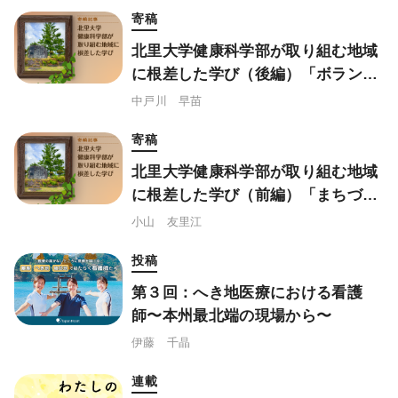
寄稿
北里大学健康科学部が取り組む地域
に根差した学び（後編）「ボランテ
ィア活動論」
中戸川 早苗
寄稿
北里大学健康科学部が取り組む地域
に根差した学び（前編）「まちづく
り論」
小山 友里江
投稿
第３回：へき地医療における看護
師〜本州最北端の現場から〜
伊藤 千晶
連載