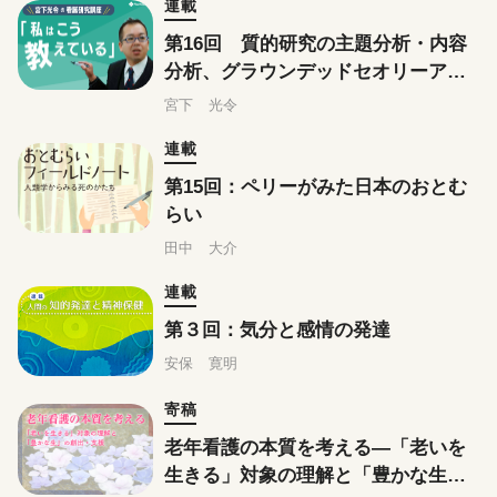
連載
第16回 質的研究の主題分析・内容
分析、グラウンデッドセオリーアプ
ローチはこう教えている
宮下 光令
連載
第15回：ペリーがみた日本のおとむ
らい
田中 大介
連載
第３回：気分と感情の発達
安保 寛明
寄稿
老年看護の本質を考える―「老いを
生きる」対象の理解と「豊かな生」