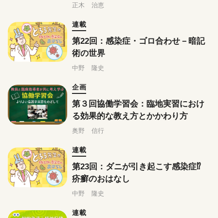
の創出・支援
正木 治恵
連載
第22回：感染症・ゴロ合わせ－暗記
術の世界
中野 隆史
企画
第３回協働学習会：臨地実習におけ
る効果的な教え方とかかわり方
奥野 信行
連載
第23回：ダニが引き起こす感染症⁉
疥癬のおはなし
中野 隆史
連載