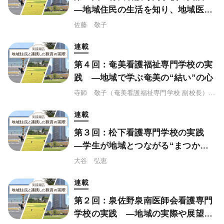
―地域住民の生活を知り、地域医療
に貢献できる看護師の心を養う
佐藤 敬子
連載
第４回：奄美看護福祉専門学校の実
践 ―地域で学ぶ奄美の“結い”の心
寺師 敬子（奄美看護福祉専門学校 副校長）、池田 恵子（同看護学科長）
連載
第３回：松下看護専門学校の実践
―学生が地域とつながる“まつかん
地域貢献プロジェクト” ～思考力・
大谷 弘恵
判断力を培い、連携を模索する～
連載
第２回：泉佐野泉南医師会看護専門
学校の実践 ―地域の実際や展望、