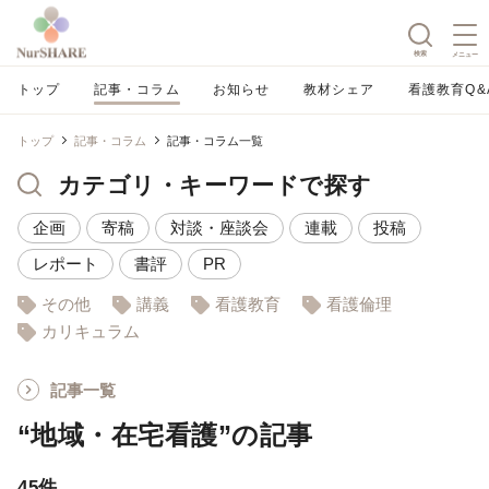
検索
メニュー
トップ
記事・コラム
お知らせ
教材シェア
看護教育Q&
トップ
記事・コラム
記事・コラム一覧
カテゴリ・キーワードで探す
企画
寄稿
対談・座談会
連載
投稿
レポート
書評
PR
その他
講義
看護教育
看護倫理
カリキュラム
記事一覧
“地域・在宅看護”の記事
45件