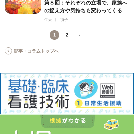
第８回：それぞれの立場で、家族へ
の捉え方や気持ちも変わってくる
（認知症チームより）
生天目 禎子
1
2
記事・コラムトップへ