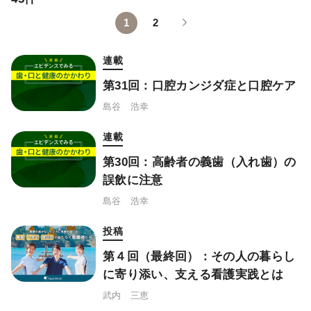
1
2
連載
第31回：口腔カンジダ症と口腔ケア
島谷 浩幸
連載
第30回：高齢者の義歯（入れ歯）の
誤飲に注意
島谷 浩幸
投稿
第４回（最終回）：その人の暮らし
に寄り添い、支える看護実践とは
武内 三恵