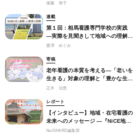
誇りを学ぶ「泉州地域学」
後藤 智子
連載
第１回：相馬看護専門学校の実践
―実際を見聞きして地域への理解を
深める
愛澤 めぐみ
寄稿
老年看護の本質を考える―「老いを
生きる」対象の理解と「豊かな生」
の創出・支援
正木 治恵
レポート
【インタビュー】地域・在宅看護の
未来へのメッセージ ―『NiCE地
域・在宅看護論Ⅰ・Ⅱ（改訂第3
NurSHARE編集部
版）』に込めた想い