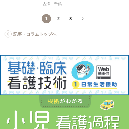
ルエイジングを支える看護」
古澤 千鶴
1
2
3
記事・コラムトップへ