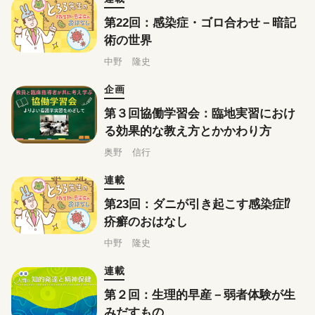
第22回：感染症・ゴロ合わせ－暗記
術の世界
中野 隆史
企画
第３回協働学習会：臨地実習におけ
る効果的な教え方とかかわり方
奥野 信行
連載
第23回：ダニが引き起こす感染症⁉
疥癬のおはなし
中野 隆史
連載
第２回：生理的早産－弱者体験が生
みだすもの