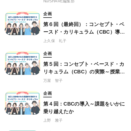
NurSHARE編集部
ュー
企画
第６回（最終回）：コンセプト・ベ
ースド・カリキュラム（CBC）導入
から３年間の評価と今後の取り組み
上久保 礼子
企画
第５回：コンセプト・ベースド・カ
リキュラム（CBC）の実際～授業例
を通して
万屋 智子
企画
第４回：CBCの導入～課題をいかに
乗り越えたか
上野 雅子