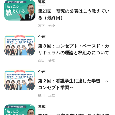
連載
第23回 研究の公表はこう教えてい
る（最終回）
宮下 光令
企画
第３回：コンセプト・ベースド・カ
リキュラムの理論と枠組みについて
西田 好江
企画
第２回：看護学生に適した学習 ～
コンセプト学習～
樋川 正仁
連載