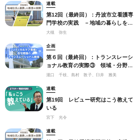
連載
第12回（最終回）：丹波市立看護専
門学校の実践 －地域の暮らしを見
る・触れ合う・感じる地域視診
大槻 弥生
企画
第６回（最終回）：トランスレーシ
ョナル教育の実際③ 領域・分野横
断研究の取り組み
瀧口 千枝、島村 敦子、臼井 雅美
連載
第19回 レビュー研究はこう教えて
いる
宮下 光令
連載