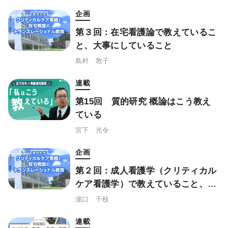
企画
第３回：在宅看護論で教えているこ
と、大事にしていること
島村 敦子
連載
第15回 質的研究 概論はこう教え
ている
宮下 光令
企画
第２回：成人看護学（クリティカル
ケア看護学）で教えていること、大
事にしていること
瀧口 千枝
連載