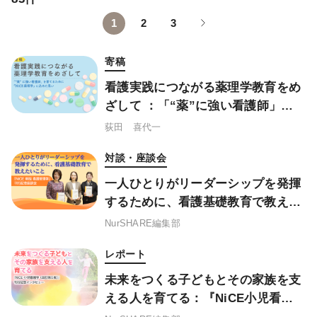
1
2
3
寄稿
看護実践につながる薬理学教育をめ
ざして ：「“薬”に強い看護師」を
育てるために『NiCE薬理学』に込
荻田 喜代一
めた思い
対談・座談会
一人ひとりがリーダーシップを発揮
するために、看護基礎教育で教えた
いこと ——『NiCE 新版 看護管理
NurSHARE編集部
学』刊行記念座談会
レポート
未来をつくる子どもとその家族を支
える人を育てる：『NiCE小児看護
学 (改訂第５版) 』刊行記念インタビ