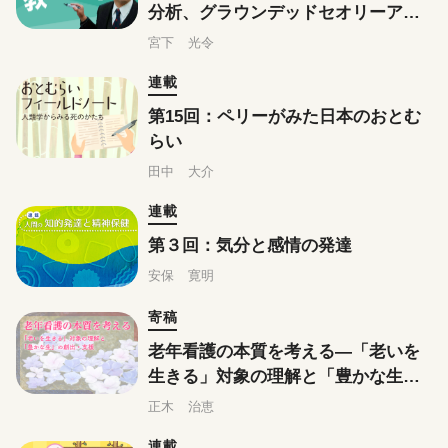
分析、グラウンデッドセオリーアプ
ローチはこう教えている
宮下 光令
連載
第15回：ペリーがみた日本のおとむ
らい
田中 大介
連載
第３回：気分と感情の発達
安保 寛明
寄稿
老年看護の本質を考える―「老いを
生きる」対象の理解と「豊かな生」
の創出・支援
正木 治恵
連載