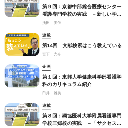
第９回：京都中部総合医療センター
看護専門学校の実践 －新しい学校
作りから始まった地域交流
浅田 美佳
連載
第14回 文献検索はこう教えている
宮下 光令
企画
第１回：東邦大学健康科学部看護学
科のカリキュラム紹介
臼井 雅美
連載
第８回：獨協医科大学附属看護専門
学校三郷校の実践 －「サクセスフ