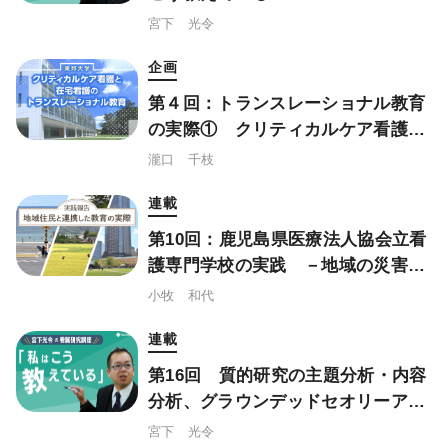
宮下 光令
企画
第４回：トランスレーショナル教育
の実際① クリティカルケア看護学
からのアプローチ
瀧口 千枝
連載
第10回：鹿児島県医療法人協会立看
護専門学校の実践 －地域の災害経
験から考案した「図上シミュレーシ
小牧 和代
ョン訓練」
連載
第16回 質的研究の主題分析・内容
分析、グラウンデッドセオリーアプ
ローチはこう教えている
宮下 光令