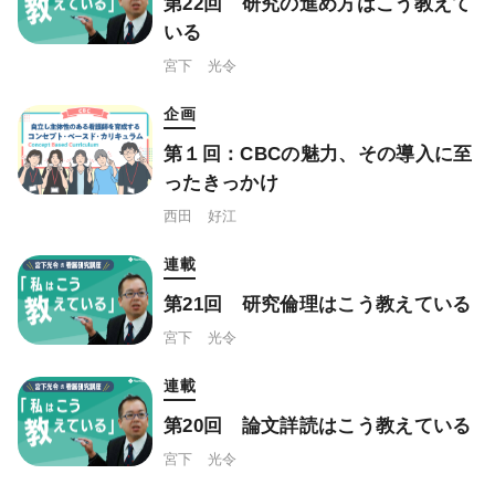
第22回 研究の進め方はこう教えて
いる
宮下 光令
企画
第１回：CBCの魅力、その導入に至
ったきっかけ
西田 好江
連載
第21回 研究倫理はこう教えている
宮下 光令
連載
第20回 論文詳読はこう教えている
宮下 光令