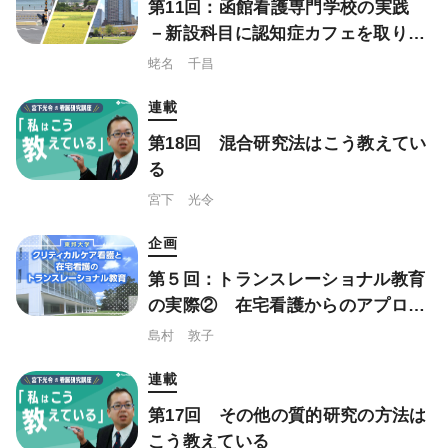
第11回：函館看護専門学校の実践
－新設科目に認知症カフェを取り入
れて
蛯名 千昌
連載
第18回 混合研究法はこう教えてい
る
宮下 光令
企画
第５回：トランスレーショナル教育
の実際② 在宅看護からのアプロー
チ
島村 敦子
連載
第17回 その他の質的研究の方法は
こう教えている