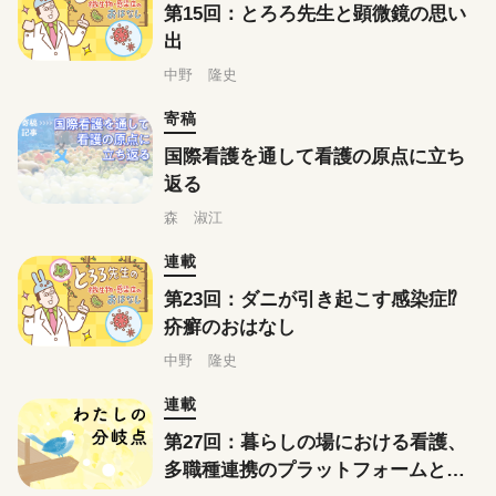
第15回：とろろ先生と顕微鏡の思い
出
中野 隆史
寄稿
国際看護を通して看護の原点に立ち
返る
森 淑江
連載
第23回：ダニが引き起こす感染症⁉
疥癬のおはなし
中野 隆史
連載
第27回：暮らしの場における看護、
多職種連携のプラットフォームとし