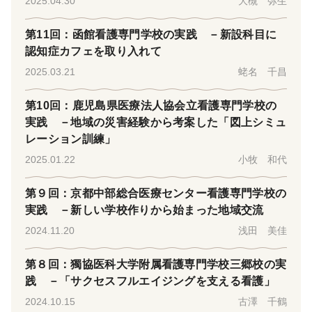
2025.04.30
大槻 弥生
第11回：函館看護専門学校の実践 －新設科目に
認知症カフェを取り入れて
2025.03.21
蛯名 千昌
第10回：鹿児島県医療法人協会立看護専門学校の
実践 －地域の災害経験から考案した「図上シミュ
レーション訓練」
2025.01.22
小牧 和代
第９回：京都中部総合医療センター看護専門学校の
実践 －新しい学校作りから始まった地域交流
2024.11.20
浅田 美佳
第８回：獨協医科大学附属看護専門学校三郷校の実
践 －「サクセスフルエイジングを支える看護」
2024.10.15
古澤 千鶴