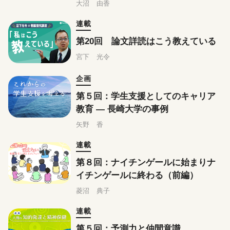
ての看護を伝える
大沼 由香
連載
第20回 論文詳読はこう教えている
宮下 光令
企画
第５回：学生支援としてのキャリア
教育 ― 長崎大学の事例
矢野 香
連載
第８回：ナイチンゲールに始まりナ
イチンゲールに終わる（前編）
菱沼 典子
連載
第５回：予測力と仲間意識