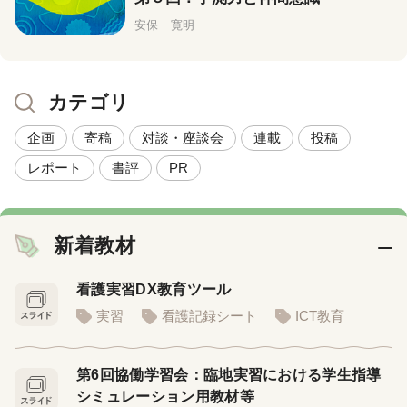
安保 寛明
カテゴリ
企画
寄稿
対談・座談会
連載
投稿
レポート
書評
PR
新着教材
看護実習DX教育ツール
実習
看護記録シート
ICT教育
第6回協働学習会：臨地実習における学生指導
シミュレーション用教材等