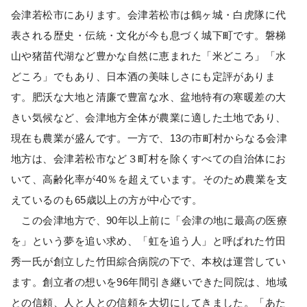
会津若松市にあります。会津若松市は鶴ヶ城・白虎隊に代
表される歴史・伝統・文化が今も息づく城下町です。磐梯
山や猪苗代湖など豊かな自然に恵まれた「米どころ」「水
どころ」でもあり、日本酒の美味しさにも定評がありま
す。肥沃な大地と清廉で豊富な水、盆地特有の寒暖差の大
きい気候など、会津地方全体が農業に適した土地であり、
現在も農業が盛んです。一方で、13の市町村からなる会津
地方は、会津若松市など３町村を除くすべての自治体にお
いて、高齢化率が40％を超えています。そのため農業を支
えているのも65歳以上の方が中心です。
この会津地方で、90年以上前に「会津の地に最高の医療
を」という夢を追い求め、「虹を追う人」と呼ばれた竹田
秀一氏が創立した竹田綜合病院の下で、本校は運営してい
ます。創立者の想いを96年間引き継いできた同院は、地域
との信頼、人と人との信頼を大切にしてきました。「あた