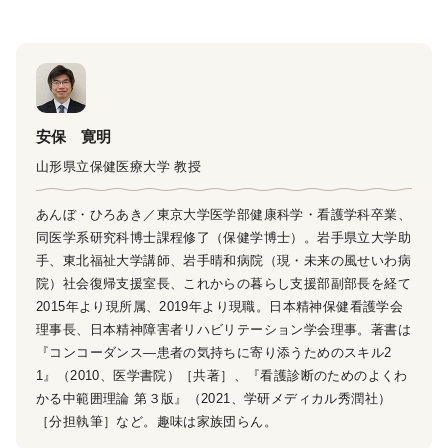
安保 寛明
山形県立保健医療大学 教授
あんぼ・ひろあき／東京大学医学部健康科学・看護学科卒業、
同医学系研究科博士課程修了（保健学博士）。岩手県立大学助
手、東北福祉大学講師、岩手晴和病院（現・未来の風せいわ病
院）社会復帰支援室長、これからの暮らし支援部副部長を経て
2015年より現所属、2019年より現職。日本精神保健看護学会
理事長、日本精神障害者リハビリテーション学会理事。著書は
『コンコーダンス―患者の気持ちに寄り添うためのスキル2
1』（2010、医学書院）［共著］、『看護診断のためのよくわ
かる中範囲理論 第３版』（2021、学研メディカル秀潤社）
［分担執筆］など。趣味は家族団らん。