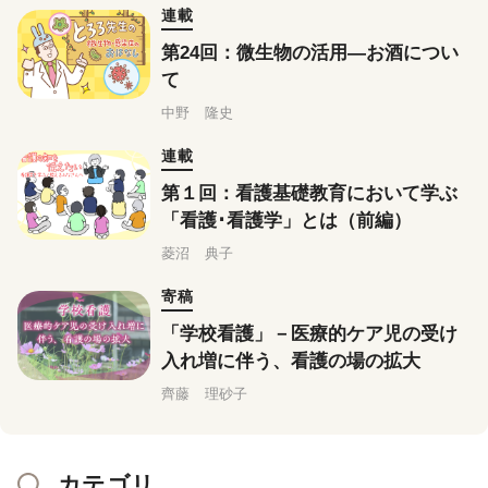
連載
第24回：微生物の活用―お酒につい
て
中野 隆史
連載
第１回：看護基礎教育において学ぶ
「看護･看護学」とは（前編）
菱沼 典子
寄稿
「学校看護」－医療的ケア児の受け
入れ増に伴う、看護の場の拡大
齊藤 理砂子
カテゴリ