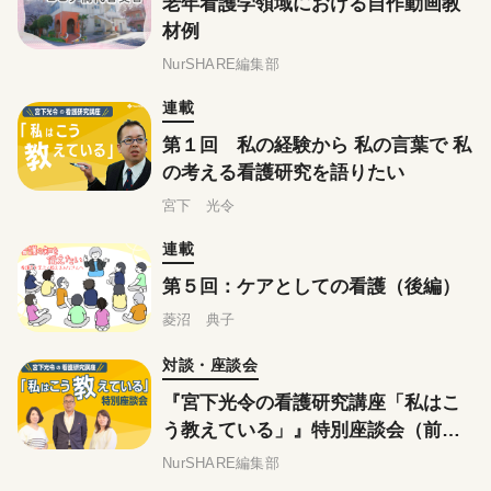
老年看護学領域における自作動画教
材例
NurSHARE編集部
連載
第１回 私の経験から 私の言葉で 私
の考える看護研究を語りたい
宮下 光令
連載
第５回：ケアとしての看護（後編）
菱沼 典子
対談・座談会
『宮下光令の看護研究講座「私はこ
う教えている」』特別座談会（前
編）
NurSHARE編集部