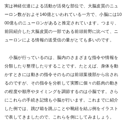
実は神経伝達による活動が活発な部位で、大脳皮質のニュ
ーロン数がおよそ140億といわれている一方で、小脳には10
00億ものニューロンがあると推定されています。つまり、
前回紹介した大脳皮質の一部である前頭前野に比べて、ニ
ューロンによる情報の送受信の量がとても多いのです。
小脳が行っているのは、脳内のさまざまな指令や情報を
分類したり整理したりすることです。たとえば、身体を動
かすときには動きの指令そのものは前頭葉後部から出され
るのですが、その指令を分析して実際に個々の筋肉の動き
の程度や順序やタイミングを調節するのは小脳です。さら
にこれらの手続き記憶も小脳が行います。これまでに紹介
した例では、跳び箱を跳ぶことや靴紐を結ぶ例をイラスト
で表してきましたので、これらを例にしてみましょう。