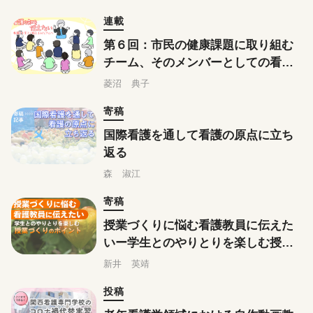
連載
第６回：市民の健康課題に取り組む
チーム、そのメンバーとしての看護
職（前編）
菱沼 典子
寄稿
国際看護を通して看護の原点に立ち
返る
森 淑江
寄稿
授業づくりに悩む看護教員に伝えた
いー学生とのやりとりを楽しむ授業
づくりのポイント
新井 英靖
投稿