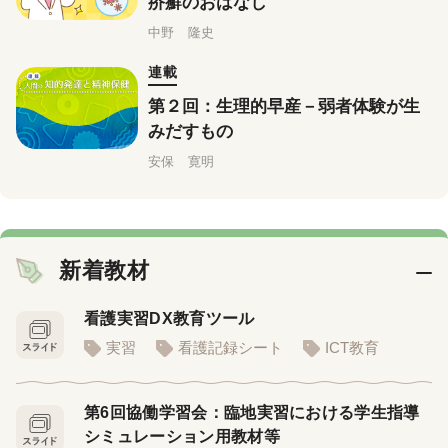
疥癬のおはなし
中野 隆史
連載
第２回：生理的早産－弱者体験が生
みだすもの
安保 寛明
新着教材
看護実習DX教育ツール
実習
看護記録シート
ICT教育
第6回協働学習会：臨地実習における学生指導
シミュレーション用教材等