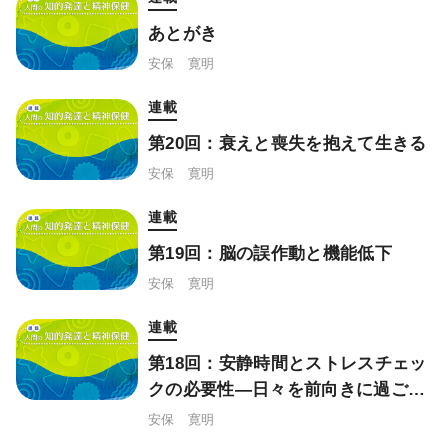
あとがき
安保 寛明
連載
第20回：衰えと喪失を抱えて生きる
安保 寛明
連載
第19回：脳の誤作動と機能低下
安保 寛明
連載
第18回：安静時間とストレスチェッ
クの必要性―日々を前向きに過ごす
ために
安保 寛明