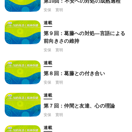
第10回：不安への対処の成熟過程
安保 寛明
連載
第９回：葛藤への対処―言語による
前向きさの維持
安保 寛明
連載
第８回：葛藤との付き合い
安保 寛明
連載
第７回：仲間と友達、心の理論
安保 寛明
連載