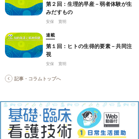
第２回：生理的早産－弱者体験が生
みだすもの
安保 寛明
連載
第１回：ヒトの生得的要素－共同注
視
安保 寛明
記事・コラムトップへ