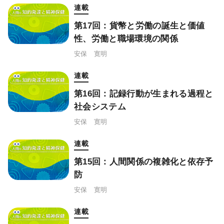
連載
第17回：貨幣と労働の誕生と価値
性、労働と職場環境の関係
安保 寛明
連載
第16回：記録行動が生まれる過程と
社会システム
安保 寛明
連載
第15回：人間関係の複雑化と依存予
防
安保 寛明
連載