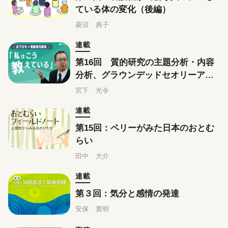
ている体の変化（後編）
菱沼 典子
連載
第16回 質的研究の主題分析・内容
分析、グラウンデッドセオリーアプ
ローチはこう教えている
宮下 光令
連載
第15回：ペリーがみた日本のおとむ
らい
田中 大介
連載
第３回：気分と感情の発達
安保 寛明