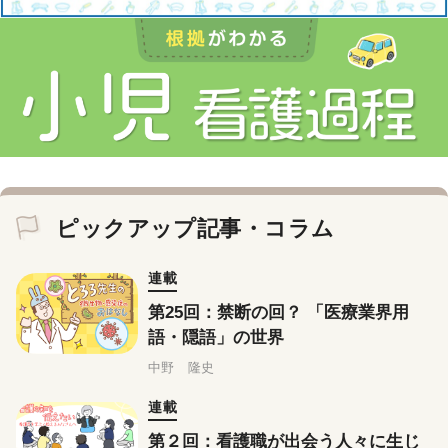
ピックアップ記事・コラム
連載
第25回：禁断の回？ 「医療業界用
語・隠語」の世界
中野 隆史
連載
第２回：看護職が出会う人々に生じ