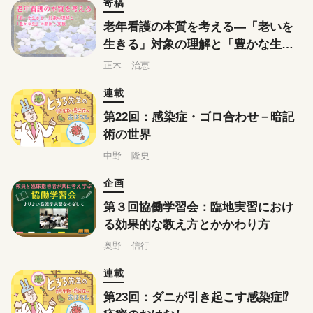
寄稿
老年看護の本質を考える―「老いを
生きる」対象の理解と「豊かな生」
の創出・支援
正木 治恵
連載
第22回：感染症・ゴロ合わせ－暗記
術の世界
中野 隆史
企画
第３回協働学習会：臨地実習におけ
る効果的な教え方とかかわり方
奥野 信行
連載
第23回：ダニが引き起こす感染症⁉