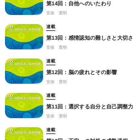
第14回：自他へのいたわり
安保 寛明
連載
第13回：感情認知の難しさと大切さ
安保 寛明
連載
第12回：脳の疲れとその影響
安保 寛明
連載
第11回：選択する自分と自己調整力
安保 寛明
連載