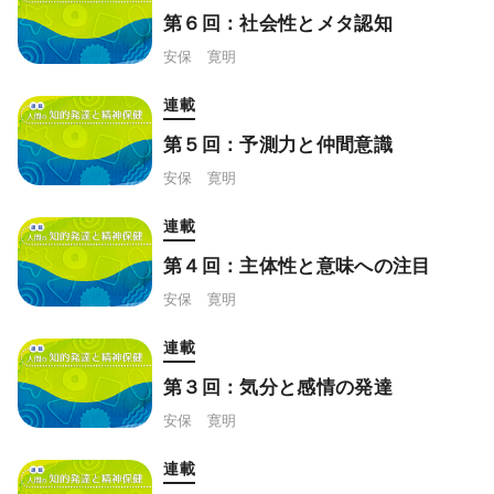
第６回：社会性とメタ認知
安保 寛明
連載
第５回：予測力と仲間意識
安保 寛明
連載
第４回：主体性と意味への注目
安保 寛明
連載
第３回：気分と感情の発達
安保 寛明
連載