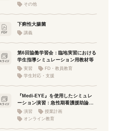
月8日）
その他
下痢性大腸菌
講義
第6回協働学習会：臨地実習における
学生指導シミュレーション用教材等
実習
FD・教員教育
学生対応・支援
『Medi-EYE』を使用したシミュレ
ーション演習：急性期看護援助論に
おいて
演習
授業計画
オンライン教育