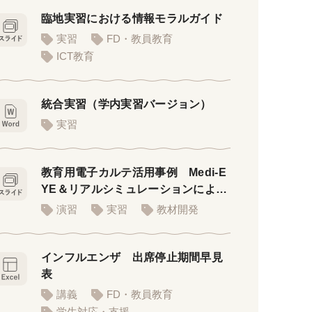
臨地実習における情報モラルガイド
実習
FD・教員教育
ICT教育
統合実習（学内実習バージョン）
実習
教育用電子カルテ活用事例 Medi-E
YE＆リアルシミュレーションによる
代替実習
演習
実習
教材開発
インフルエンザ 出席停止期間早見
表
講義
FD・教員教育
学生対応・支援