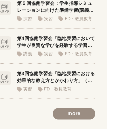
第５回協働学習会：学生指導シミュ
レーションに向けた準備学習(講義者
用PPT)
演習
実習
FD・教員教育
第4回協働学習会「臨地実習において
学生が良質な学びを経験する学習環
境」
講義
実習
FD・教員教育
第3回協働学習会「臨地実習における
効果的な教え方とかかわり方」（講
義用スライド）
実習
FD・教員教育
more