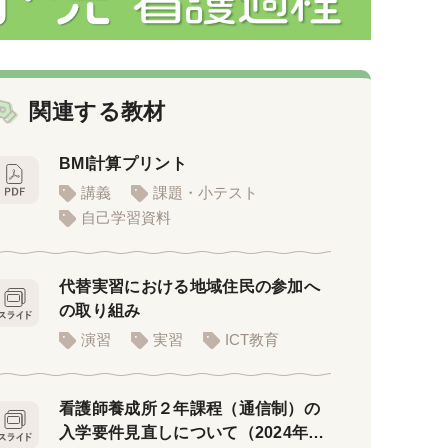
関連する教材
BMI計算プリント
講義
課題・小テスト
自己学習資料
代替実習における地域住民の参加へ
の取り組み
演習
実習
ICT教育
看護師養成所２年課程（通信制）の
入学要件見直しについて（2024年3