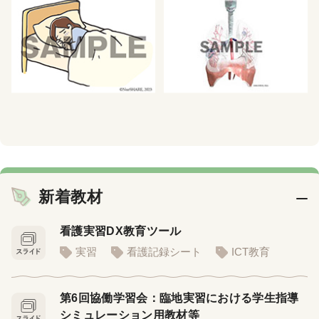
新着教材
看護実習DX教育ツール
実習
看護記録シート
ICT教育
第6回協働学習会：臨地実習における学生指導
シミュレーション用教材等