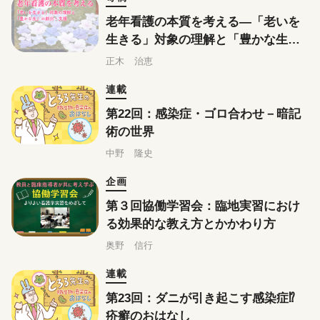
老年看護の本質を考える―「老いを
生きる」対象の理解と「豊かな生」
の創出・支援
正木 治恵
連載
第22回：感染症・ゴロ合わせ－暗記
術の世界
中野 隆史
企画
第３回協働学習会：臨地実習におけ
る効果的な教え方とかかわり方
奥野 信行
連載
第23回：ダニが引き起こす感染症⁉
疥癬のおはなし