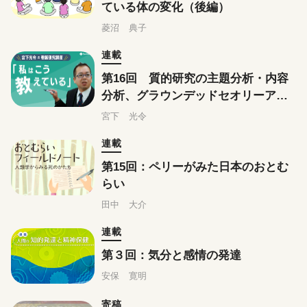
ている体の変化（後編）
菱沼 典子
連載
第16回 質的研究の主題分析・内容
分析、グラウンデッドセオリーアプ
ローチはこう教えている
宮下 光令
連載
第15回：ペリーがみた日本のおとむ
らい
田中 大介
連載
第３回：気分と感情の発達
安保 寛明
寄稿