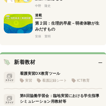
中野 隆史
連載
第２回：生理的早産－弱者体験が生
みだすもの
安保 寛明
新着教材
看護実習DX教育ツール
実習
看護記録シート
ICT教育
第6回協働学習会：臨地実習における学生指導
シミュレーション用教材等