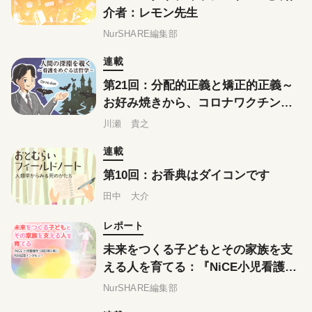
介者：レモン先生
NurSHARE編集部
連載
第21回：分配的正義と矯正的正義～
お好み焼きから、コロナワクチン、
戦争犯罪の賠償まで～
川瀬 貴之
連載
第10回：お香典はダイコンです
田中 大介
レポート
未来をつくる子どもとその家族を支
える人を育てる：『NiCE小児看護学
(改訂第５版) 』刊行記念インタビュ
NurSHARE編集部
ー