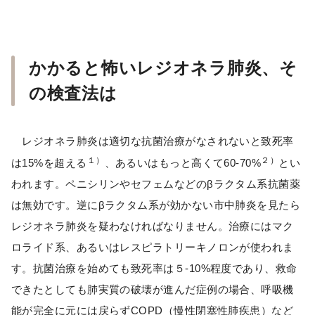
かかると怖いレジオネラ肺炎、そ
の検査法は
レジオネラ肺炎は適切な抗菌治療がなされないと致死率
１）
２）
は15%を超える
、あるいはもっと高くて60-70%
とい
われます。ペニシリンやセフェムなどのβラクタム系抗菌薬
は無効です。逆にβラクタム系が効かない市中肺炎を見たら
レジオネラ肺炎を疑わなければなりません。治療にはマク
ロライド系、あるいはレスピラトリーキノロンが使われま
す。抗菌治療を始めても致死率は５-10%程度であり、救命
できたとしても肺実質の破壊が進んだ症例の場合、呼吸機
能が完全に元には戻らずCOPD（慢性閉塞性肺疾患）など