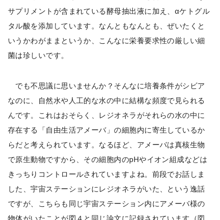
サプリメントが含まれている酵母抽出液に加え、αケトグル
タル酸を添加しています。なんともなんとも、ぜいたくと
いうかわがままというか、こんなに栄養要求性の厳しい細
菌は珍しいです。
でも不思議に思いませんか？そんなに培養条件がシビア
なのに、自然水や人工的な水の中に結構な頻度で見られる
んです。これはおそらく、レジオネラがそれらの水の中に
存在する「自由生活アメーバ」の細胞内に寄生しているか
らだと考えられています。なるほど、アメーバは真核生物
で原生動物ですから、その細胞内のpHやイオン組成などは
きっちりコントロールされていますよね。前段でお話しま
した、宇宙ステーションにレジオネラがいた、という逸話
ですが、こちらも同じ宇宙ステーション内にアメーバ様の
物体がいたことが図４と同じ論文に記録されています（図