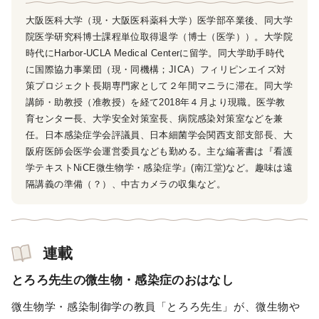
大阪医科大学（現・大阪医科薬科大学）医学部卒業後、同大学
院医学研究科博士課程単位取得退学（博士（医学））。大学院
時代にHarbor-UCLA Medical Centerに留学。同大学助手時代
に国際協力事業団（現・同機構；JICA）フィリピンエイズ対
策プロジェクト長期専門家として２年間マニラに滞在。同大学
講師・助教授（准教授）を経て2018年４月より現職。医学教
育センター長、大学安全対策室長、病院感染対策室などを兼
任。日本感染症学会評議員、日本細菌学会関西支部支部長、大
阪府医師会医学会運営委員なども勤める。主な編著書は『看護
学テキストNiCE微生物学・感染症学』(南江堂)など。趣味は遠
隔講義の準備（？）、中古カメラの収集など。
連載
とろろ先生の微生物・感染症のおはなし
微生物学・感染制御学の教員「とろろ先生」が、微生物や