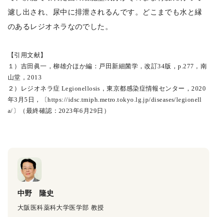
濾し出され、尿中に排泄されるんです。どこまでも水と縁
のあるレジオネラなのでした。
【引用文献】
１）吉田眞一，柳雄介ほか編：戸田新細菌学，改訂34版，p.277，南
山堂，2013
２）レジオネラ症 Legionellosis，東京都感染症情報センター，2020
年3月5日，〔https://idsc.tmiph.metro.tokyo.lg.jp/diseases/legionell
a/〕（最終確認：2023年6月29日）
中野 隆史
大阪医科薬科大学医学部 教授