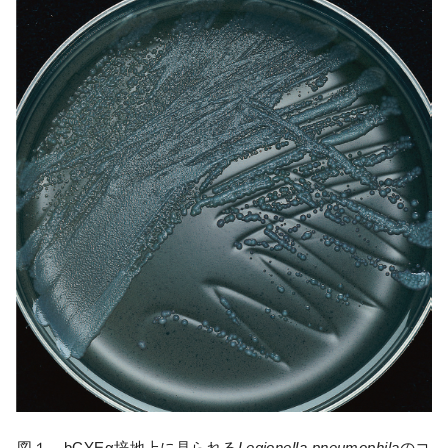
図１ bCYEα培地上に見られる
Legionella pneumophila
のコ