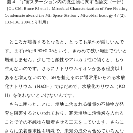
図４ 宇宙ステーション内の微生物に関する論文（一部）
［Ott CM, Bruce RJ et al：Microbial Characterization of Free Floating
Condensate aboard the Mir Space Station，Microbial Ecology 47 (2),
133-136, 2004より引用］
ところが培養するとなると、とっても条件が厳しいんで
す。まずpHは6.90±0.05という、きわめて狭い範囲でないと
増殖しません。少しでも酸性やアルカリ性に傾くと、もう
生えないのです。さらにナトリウムイオンがある程度以上
あると増えないので、pHを整えるのに通常用いられる水酸
化ナトリウム（NaOH）ではだめで、水酸化カリウム（KO
H）を使わないといけないんです。
さらに困ったことに、培地に含まれる微量の不純物が発
育を阻害するといわれており、寒天培地に活性炭を入れる
ことでその不純物を吸着させる工夫をしています。さらに
さらに栄養要求性も特殊で、未知の成分も含めていろんな