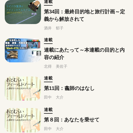
連載
第34回：最終目的地と旅行計画～定
義から解放されて
酒井 郁子
連載
連載にあたって～本連載の目的と内
容の紹介
北得 美佐子
連載
第11回：龕師のはなし
田中 大介
連載
第８回：あなたを乗せて
田中 大介