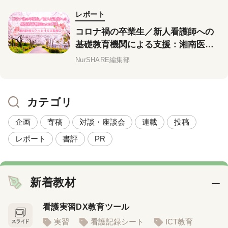
レポート
コロナ禍の卒業生／新人看護師への
基礎教育機関による支援：湘南医療
大学における実践報告
NurSHARE編集部
カテゴリ
企画
寄稿
対談・座談会
連載
投稿
レポート
書評
PR
新着教材
看護実習DX教育ツール
実習
看護記録シート
ICT教育