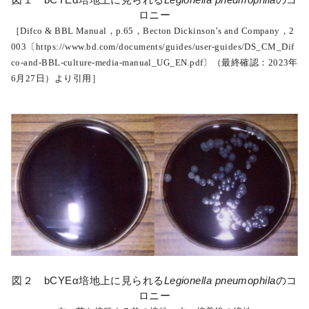
ロニー
［Difco & BBL Manual，p.65，Becton Dickinson’s and Company，2
003〔https://www.bd.com/documents/guides/user-guides/DS_CM_Dif
co-and-BBL-culture-media-manual_UG_EN.pdf〕（最終確認：2023年
6月27日）より引用］
図２ bCYEα培地上に見られる
Legionella pneumophila
のコ
ロニー