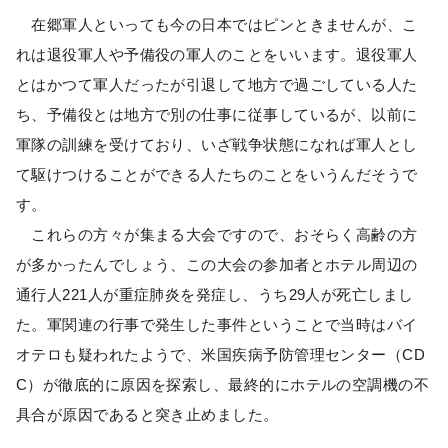
在郷軍人といっても今の日本ではピンときませんが、こ
れは退役軍人や予備役の軍人のことをいいます。退役軍人
とはかつて軍人だったが引退して地方で過ごしている人た
ち、予備役とは地方で別の仕事に従事しているが、以前に
軍隊の訓練を受けており、いざ戦争状態になれば軍人とし
て駆けつけることができる人たちのことをいうんだそうで
す。
これらの方々が集まる大会ですので、おそらく高齢の方
が多かったんでしょう、この大会の参加者とホテル周辺の
通行人221人が重症肺炎を発症し、うち29人が死亡しまし
た。軍関連の行事で発生した事件ということで当時はバイ
オテロも疑われたようで、米国疾病予防管理センター（CD
C）が徹底的に原因を探索し、最終的にホテルの空調機の不
具合が原因であると突き止めました。