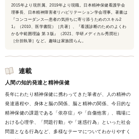
2015年より現所属、2019年より現職。日本精神保健看護学会
理事長、日本精神障害者リハビリテーション学会理事。著書は
『コンコーダンス―患者の気持ちに寄り添うためのスキル2
1』（2010、医学書院）［共著］、『看護診断のためのよくわ
かる中範囲理論 第３版』（2021、学研メディカル秀潤社）
［分担執筆］など。趣味は家族団らん。
連載
人間の知的発達と精神保健
長年にわたり精神保健に携わってきた筆者が、人の精神の
発達過程や、身体と脳の関係、脳と精神の関係、今日的な
精神保健の課題である「依存症」や「自傷他害」、職場に
おける心理学、「問題行動」や「迷惑行為」といった社会
問題となる行為など、多様なテーマについてわかりやすく