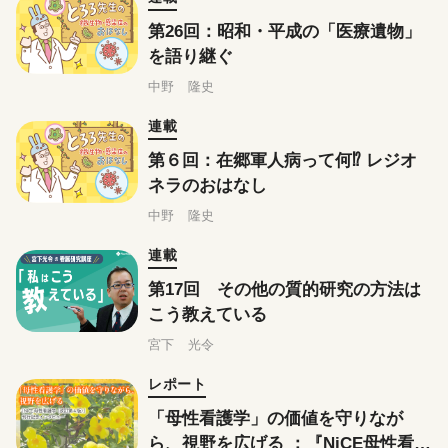
第26回：昭和・平成の「医療遺物」
を語り継ぐ
中野 隆史
連載
第６回：在郷軍人病って何⁉ レジオ
ネラのおはなし
中野 隆史
連載
第17回 その他の質的研究の方法は
こう教えている
宮下 光令
レポート
「母性看護学」の価値を守りなが
ら、視野を広げる ：『NiCE母性看護