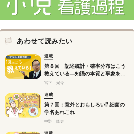
あわせて読みたい
連載
第８回 記述統計・確率分布はこう
教えている―知識の本質と事象を結
びつける
宮下 光令
連載
第７回：意外とおもしろい⁉ 細菌の
学名あれこれ
中野 隆史
連載