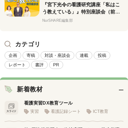
『宮下光令の看護研究講座「私はこ
う教えている」』特別座談会（前
編）
NurSHARE編集部
カテゴリ
企画
寄稿
対談・座談会
連載
投稿
レポート
書評
PR
新着教材
看護実習DX教育ツール
実習
看護記録シート
ICT教育