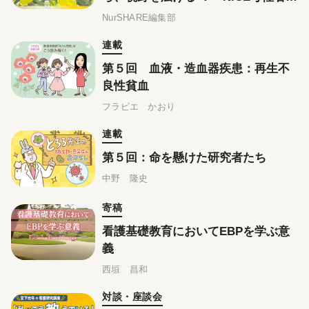
学（改訂第４版）』刊行記念インタ
NurSHARE編集部
ビュー
連載
第５回 血液・造血器疾患：再生不
良性貧血
フラピエ かおり
連載
第５回：命を懸けた研究者たち
中野 隆史
寄稿
看護基礎教育においてEBPを学ぶ意
義
西垣 昌和
対談・座談会