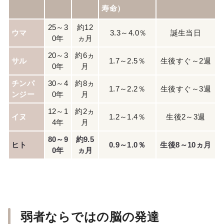
寿命）
25～3
約12
ウマ
3.3～4.0％
誕生当日
0年
ヵ月
20～3
約6ヵ
サル
1.7～2.5％
生後すぐ～2週
0年
月
チンパ
30～4
約8ヵ
1.7～2.2％
生後すぐ～3週
ンジー
0年
月
12～1
約2ヵ
イヌ
1.2～1.4％
生後2～3週
4年
月
80～9
約9.5
ヒト
0.9～1.0％
生後8～10ヵ月
0年
ヵ月
弱者ならではの脳の発達