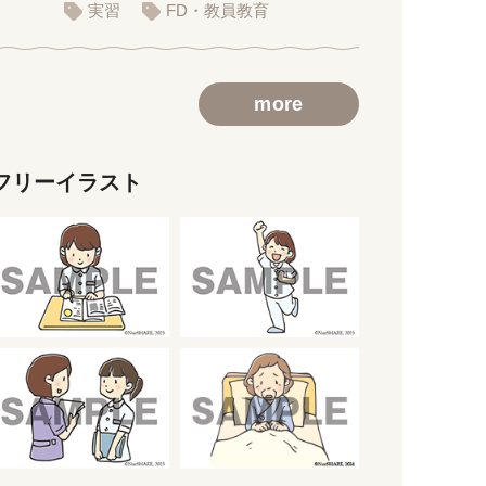
義用スライド）
実習
FD・教員教育
more
フリーイラスト