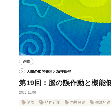
連載
人間の知的発達と精神保健
第19回：脳の誤作動と機能
2022.11.08
講義
精神看護
精神保健
生涯発達