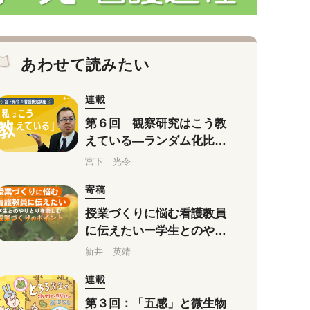
あわせて読みたい
連載
第６回 観察研究はこう教
えている―ランダム化比較
試験が使えない時は
宮下 光令
寄稿
授業づくりに悩む看護教員
に伝えたいー学生とのやり
とりを楽しむ授業づくりの
新井 英靖
ポイント
連載
第３回：「五感」と微生物