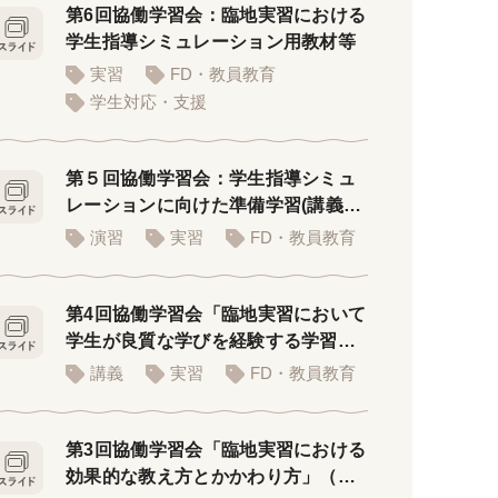
第6回協働学習会：臨地実習における
学生指導シミュレーション用教材等
実習
FD・教員教育
学生対応・支援
第５回協働学習会：学生指導シミュ
レーションに向けた準備学習(講義者
用PPT)
演習
実習
FD・教員教育
第4回協働学習会「臨地実習において
学生が良質な学びを経験する学習環
境」
講義
実習
FD・教員教育
第3回協働学習会「臨地実習における
効果的な教え方とかかわり方」（講