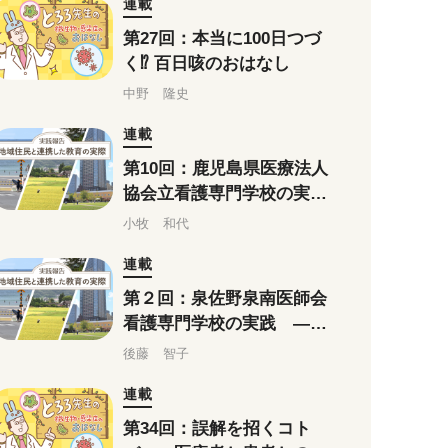
連載
第27回：本当に100日つづ
く⁉ 百日咳のおはなし
中野 隆史
連載
第10回：鹿児島県医療法人
協会立看護専門学校の実
践 －地域の災害経験から
小牧 和代
考案した「図上シミュレー
連載
ション訓練」
第２回：泉佐野泉南医師会
看護専門学校の実践 ―地
域の実際や展望、誇りを学
後藤 智子
ぶ「泉州地域学」
連載
第34回：誤解を招くコト