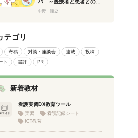
バ ～医療者と患者との意
思疎通について～
中野 隆史
カテゴリ
寄稿
対談・座談会
連載
投稿
ート
書評
PR
新着教材
看護実習DX教育ツール
実習
看護記録シート
ICT教育