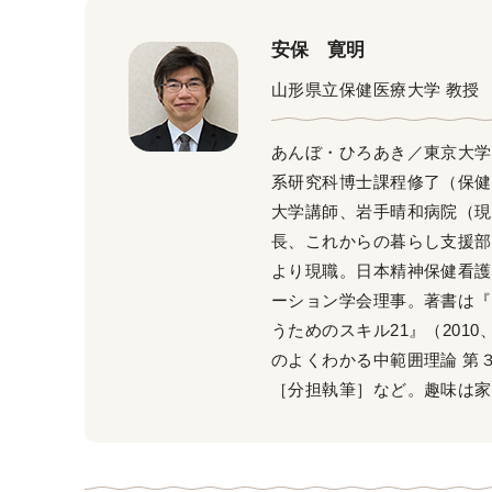
安保 寛明
山形県立保健医療大学 教授
あんぼ・ひろあき／東京大学
系研究科博士課程修了（保健
大学講師、岩手晴和病院（現
長、これからの暮らし支援部副
より現職。日本精神保健看護
ーション学会理事。著書は『
うためのスキル21』（201
のよくわかる中範囲理論 第３
［分担執筆］など。趣味は家