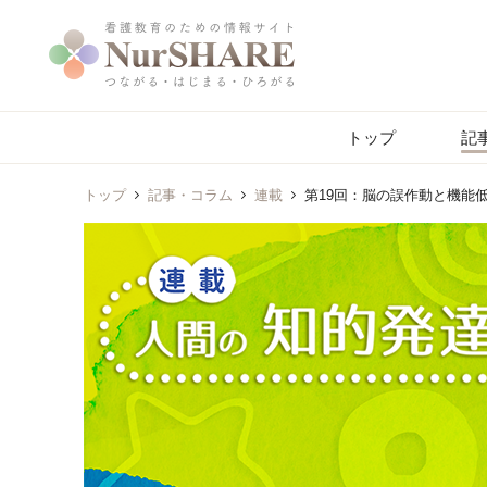
トップ
記
トップ
記事・コラム
連載
第19回：脳の誤作動と機能