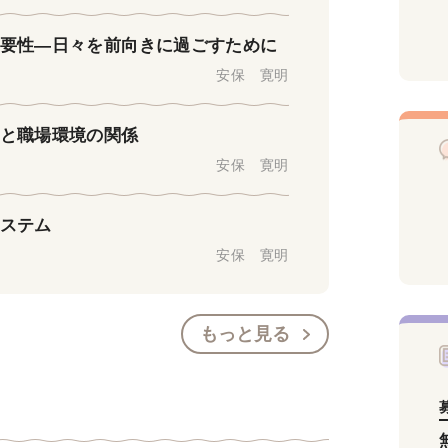
必要性―日々を前向きに過ごすために
安保 寛明
働と職場環境の関係
安保 寛明
システム
安保 寛明
もっと見る