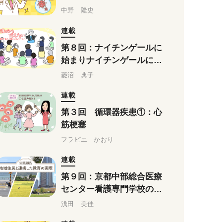
中野 隆史
連載
第８回：ナイチンゲールに
始まりナイチンゲールに終
わる（前編）
菱沼 典子
連載
第３回 循環器疾患①：心
筋梗塞
フラピエ かおり
連載
第９回：京都中部総合医療
センター看護専門学校の実
践 －新しい学校作りから
浅田 美佳
始まった地域交流