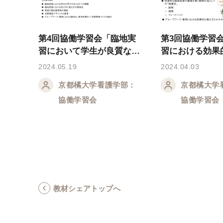
第4回協働学習会「臨地実
第3回協働学習
習において学生が良質な学
習における効果
びを経験する学習環境」
とかかわり方」
2024.05.19
2024.04.03
ライド）
京都橘大学看護学部：
京都橘大学
協働学習会
協働学習会
教材シェアトップへ