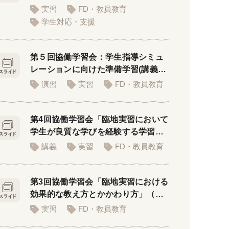
実習
FD・教員教育
学生対応・支援
第５回協働学習会：学生指導シミュ
レーションに向けた準備学習(講義者
用PPT)
演習
実習
FD・教員教育
第4回協働学習会「臨地実習において
学生が良質な学びを経験する学習環
境」
講義
実習
FD・教員教育
第3回協働学習会「臨地実習における
効果的な教え方とかかわり方」（講
義用スライド）
実習
FD・教員教育