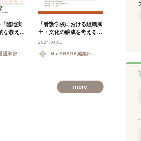
会「臨地実
「看護学校における組織風
的な教え方
土・文化の醸成を考える」
（講義用ス
セミナースライド
2024.04.01
看護学部：
NurSHARE編集部
more