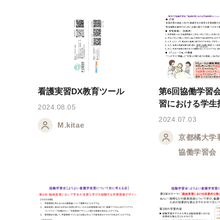
看護実習DX教育ツール
第6回協働学習
習における学生
2024.08.05
レーション用教
2024.07.03
M.kitae
京都橘大学
協働学習会