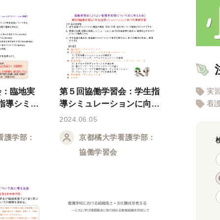
実
会：臨地実
第５回協働学習会：学生指
看
指導シミュ
導シミュレーションに向け
材等
た準備学習(講義者用PPT)
2024.06.05
看護学部：
京都橘大学看護学部：
協働学習会