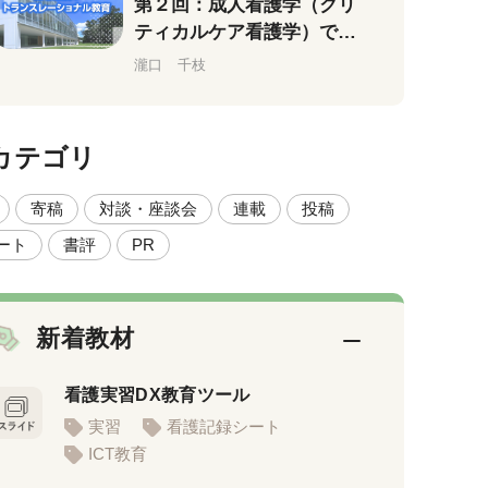
第２回：成人看護学（クリ
ティカルケア看護学）で教
えていること、大事にして
瀧口 千枝
いること
カテゴリ
寄稿
対談・座談会
連載
投稿
ート
書評
PR
新着教材
看護実習DX教育ツール
実習
看護記録シート
ICT教育