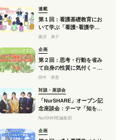
連載
第１回：看護基礎教育にお
いて学ぶ「看護･看護学」
とは（前編）
菱沼 典子
企画
第２回：思考・行動を省み
て自身の性質に気付く－中
村女子高等学校の事例
田中 孝恵
対談・座談会
「NurSHARE」オープン記
念座談会：テーマ「知を共
有する」(最終回)
NurSHARE編集部
企画