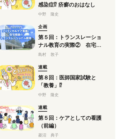
感染症⁉ 疥癬のおはなし
中野 隆史
企画
第５回：トランスレーショ
ナル教育の実際② 在宅看
護からのアプローチ
島村 敦子
連載
第８回：医師国家試験と
「教養」⁉
中野 隆史
連載
第５回：ケアとしての看護
（前編）
菱沼 典子