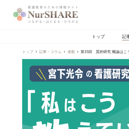
トップ
記
トップ
記事・コラム
連載
第15回 質的研究 概論はこ