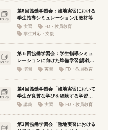
第6回協働学習会：臨地実習における
学生指導シミュレーション用教材等
実習
FD・教員教育
学生対応・支援
第５回協働学習会：学生指導シミュ
レーションに向けた準備学習(講義者
用PPT)
演習
実習
FD・教員教育
第4回協働学習会「臨地実習において
学生が良質な学びを経験する学習環
境」
講義
実習
FD・教員教育
第3回協働学習会「臨地実習における