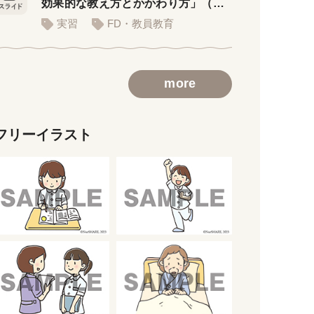
効果的な教え方とかかわり方」（講
義用スライド）
実習
FD・教員教育
more
フリーイラスト