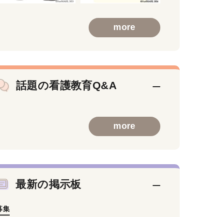
more
話題の看護教育Q&A
more
最新の掲示板
募集