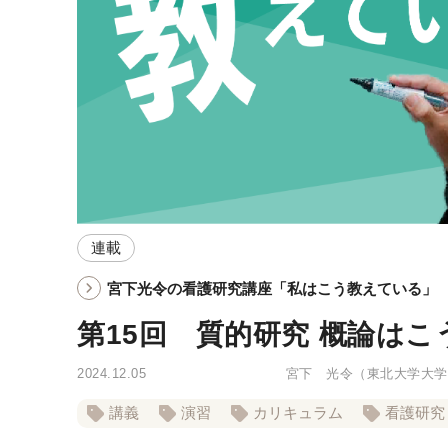
連載
宮下光令の看護研究講座「私はこう教えている」
第15回 質的研究 概論は
2024.12.05
宮下 光令
（東北大学大学
講義
演習
カリキュラム
看護研究