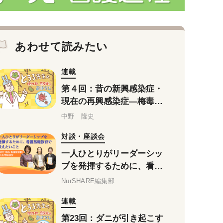
あわせて読みたい
連載
第４回：昔の新興感染症・
現在の再興感染症―梅毒の
おはなし
中野 隆史
対談・座談会
一人ひとりがリーダーシッ
プを発揮するために、看護
基礎教育で教えたいこと
NurSHARE編集部
——『NiCE 新版 看護管理
連載
学』刊行記念座談会
第23回：ダニが引き起こす