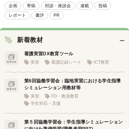
企画
寄稿
対談・座談会
連載
投稿
レポート
書評
PR
新着教材
看護実習DX教育ツール
実習
看護記録シート
ICT教育
第6回協働学習会：臨地実習における学生指導
シミュレーション用教材等
実習
FD・教員教育
学生対応・支援
第５回協働学習会：学生指導シミュレーション
に向けた準備学習(講義者用PPT)