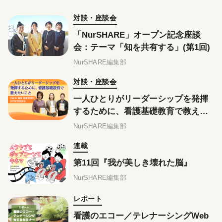
対談・座談会
「NurSHARE」オープン記念座談
会：テーマ「知を共有する」(第1回)
NurSHARE編集部
対談・座談会
一人ひとりがリーダーシップを発揮
するために、看護基礎教育で教えた
いこと ——『NiCE 新版 看護管理
NurSHARE編集部
学』刊行記念座談会
連載
第11回『我が美しき壊れた脳』
NurSHARE編集部
レポート
看護のエコー／テレナーシングWeb