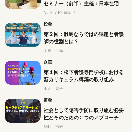
セミナー（前半）主催：日本在宅ケ
ア学会
NurSHARE編集部
投稿
第２回：離島ならではの課題と看護
師の役割とは？
伊藤 千晶
企画
第１回：松下看護専門学校における
新カリキュラム構築の取り組み
水方 智子
寄稿
社会として傷害予防に取り組む必要
性とそのための２つのアプローチ
反町 吉秀