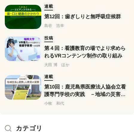
連載
第12回：歯ぎしりと無呼吸症候群
島谷 浩幸
投稿
第４回：看護教育の場でより求めら
れるVRコンテンツ制作の取り組み
大田 博 ほか
連載
第10回：鹿児島県医療法人協会立看
護専門学校の実践 －地域の災害経
験から考案した「図上シミュレーシ
小牧 和代
ョン訓練」
カテゴリ