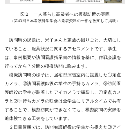
図２ 一人暮らし高齢者への模擬訪問の実際
（第43回日本看護科学学会の発表資料の一部を改変して掲載）
訪問時の課題は、米子さんと家族の困りごと、大切にし
ていること、服薬状況に関するアセスメントです。学生
は、事例概要や訪問看護指示書の情報を基に、作戦会議を
行ってから７分間の模擬訪問に臨みます。
模擬訪問時の様子は、居宅型演習室内に設置した①定点
カメラ、②訪問看護師役の学生の手持ちカメラ、③訪問看
護師役の学生が装着したアイカメラで撮影し、①定点カメ
ラと②手持ちカメラの映像は全学生にリアルタイムで共有
することで、模擬訪問ができなくても、模擬訪問の実際を
追体験できる工夫をしています。
２日目冒頭では、訪問看護師役の学生から捉えた③アイ