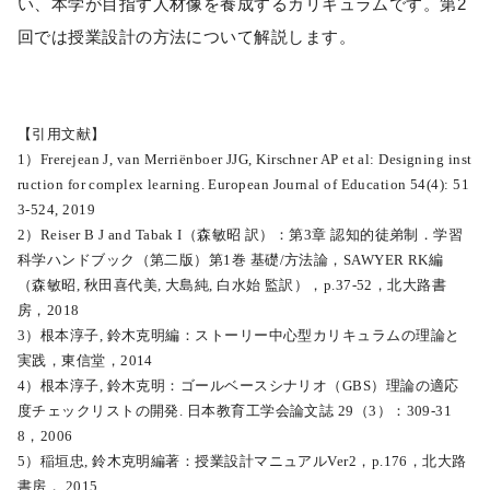
い、本学が目指す人材像を養成するカリキュラムです。第2
回では授業設計の方法について解説します。
【引用文献】
1）Frerejean J, van Merriënboer JJG, Kirschner AP et al: Designing inst
ruction for complex learning. European Journal of Education 54(4): 51
3-524, 2019
2）Reiser B J and Tabak I（森敏昭 訳）：第3章 認知的徒弟制．学習
科学ハンドブック（第⼆版）第1巻 基礎/⽅法論，SAWYER RK編
（森敏昭, 秋⽥喜代美, ⼤島純, ⽩⽔始 監訳），p.37-52，北⼤路書
房，2018
3）根本淳子, 鈴木克明編：ストーリー中心型カリキュラムの理論と
実践，東信堂，2014
4）根本淳子, 鈴木克明：ゴールベースシナリオ（GBS）理論の適応
度チェックリストの開発. 日本教育工学会論文誌 29（3）：309-31
8，2006
5）稲垣忠, 鈴木克明編著：授業設計マニュアルVer2，p.176，北大路
書房， 2015