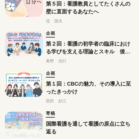
第５回：看護教員としてたくさんの
壁に直面するあなたへ
堤 国夫
企画
第２回：看護の初学者の臨床におけ
る学びを支える理論とスキル 後
編：自己効力理論
奥野 信行
企画
第１回：CBCの魅力、その導入に至
ったきっかけ
西田 好江
寄稿
国際看護を通して看護の原点に立ち
返る