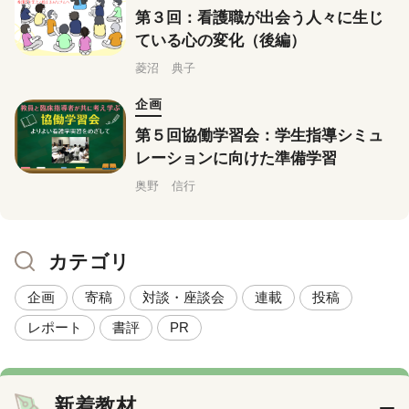
第３回：看護職が出会う人々に生じ
ている心の変化（後編）
菱沼 典子
企画
第５回協働学習会：学生指導シミュ
レーションに向けた準備学習
奥野 信行
カテゴリ
企画
寄稿
対談・座談会
連載
投稿
レポート
書評
PR
新着教材