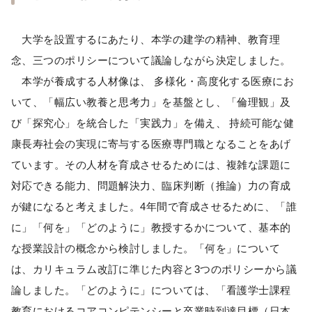
大学を設置するにあたり、本学の建学の精神、教育理
念、三つのポリシーについて議論しながら決定しました。
本学が養成する人材像は、 多様化・高度化する医療にお
いて、「幅広い教養と思考力」を基盤とし、「倫理観」及
び「探究心」を統合した「実践力」を備え、 持続可能な健
康長寿社会の実現に寄与する医療専門職となることをあげ
ています。その人材を育成させるためには、複雑な課題に
対応できる能力、問題解決力、臨床判断（推論）力の育成
が鍵になると考えました。4年間で育成させるために、「誰
に」「何を」「どのように」教授するかについて、基本的
な授業設計の概念から検討しました。「何を」について
は、カリキュラム改訂に準じた内容と3つのポリシーから議
論しました。「どのように」については、「看護学士課程
教育におけるコアコンピテンシーと卒業時到達目標（日本