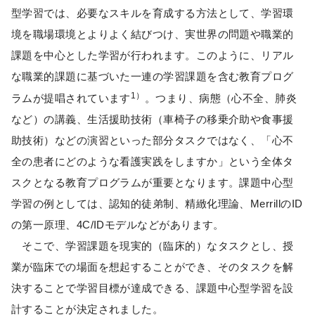
型学習では、必要なスキルを育成する方法として、学習環
境を職場環境とよりよく結びつけ、実世界の問題や職業的
課題を中心とした学習が行われます。このように、リアル
な職業的課題に基づいた一連の学習課題を含む教育プログ
1）
ラムが提唱されています
。つまり、病態（心不全、肺炎
など）の講義、生活援助技術（車椅子の移乗介助や食事援
助技術）などの演習といった部分タスクではなく、「心不
全の患者にどのような看護実践をしますか」という全体タ
スクとなる教育プログラムが重要となります。課題中心型
学習の例としては、認知的徒弟制、精緻化理論、MerrillのID
の第一原理、4C/IDモデルなどがあります。
そこで、学習課題を現実的（臨床的）なタスクとし、授
業が臨床での場面を想起することができ、そのタスクを解
決することで学習目標が達成できる、課題中心型学習を設
計することが決定されました。