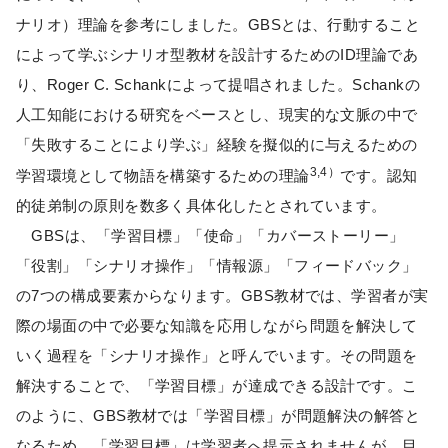
ナリオ）理論を参考にしました。GBSとは、行動すること
によって学ぶシナリオ型教材を設計するためのID理論であ
り、Roger C. Schankによって提唱されました。Schankの
人工知能における研究をベースとし、現実的な文脈の中で
「失敗することにより学ぶ」経験を擬似的に与えるための
3,4）
学習環境として物語を構築するための理論
です。認知
的徒弟制の原則を数多く具体化したとされています。
GBSは、「学習目標」「使命」「カバーストーリー」
「役割」「シナリオ操作」「情報源」「フィードバック」
の7つの構成要素からなります。GBS教材では、学習者が実
際の場面の中で必要な知識を応用しながら問題を解決して
いく過程を「シナリオ操作」と呼んでいます。その問題を
解決することで、「学習目標」が達成できる設計です。こ
のように、GBS教材では「学習目標」が問題解決の解答と
なるため、「学習目標」は学習者へ提示されませんが、目