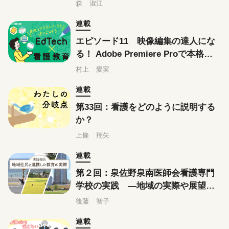
森 淑江
連載
エピソード11 映像編集の達人にな
る！ Adobe Premiere Proで本格的
な動画教材を作成する方法（前編）
村上 愛実
連載
第33回：看護をどのように説明する
か？
上條 翔矢
連載
第２回：泉佐野泉南医師会看護専門
学校の実践 ―地域の実際や展望、
誇りを学ぶ「泉州地域学」
後藤 智子
連載