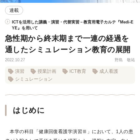
連載
ICTを活用した講義・演習・代替実習－教育用電子カルテ『Medi-E
YE』を用いて
急性期から終末期まで一連の経過を
通したシミュレーション教育の展開
2022.10.27
野島 敬祐
演習
授業計画
ICT教育
成人看護
シミュレーション
はじめに
本学の科目「健康回復看護学演習Ⅲ」において、1人の患