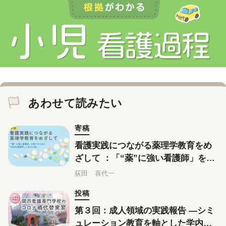
あわせて読みたい
寄稿
看護実践につながる薬理学教育をめ
ざして ：「“薬”に強い看護師」を育
てるために『NiCE薬理学』に込めた
荻田 喜代一
思い
投稿
第３回：成人領域の実践報告 ―シミ
ュレーション教育を軸とした学内実