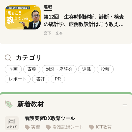
連載
第12回 生存時間解析、診断・検査
の統計学、症例数設計はこう教えて
いる
宮下 光令
カテゴリ
企画
寄稿
対談・座談会
連載
投稿
レポート
書評
PR
新着教材
看護実習DX教育ツール
実習
看護記録シート
ICT教育