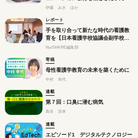
習
伊藤 みき ほか
レポート
手を取り合って新たな時代の看護教
育を【日本看護学校協議会副学校
長・教務主任会】
NurSHARE編集部
寄稿
母性看護学教育の未来を築くために
中村 幸代
連載
第７回：口臭に潜む病気
島谷 浩幸
連載
エピソード1 デジタルテクノロジー