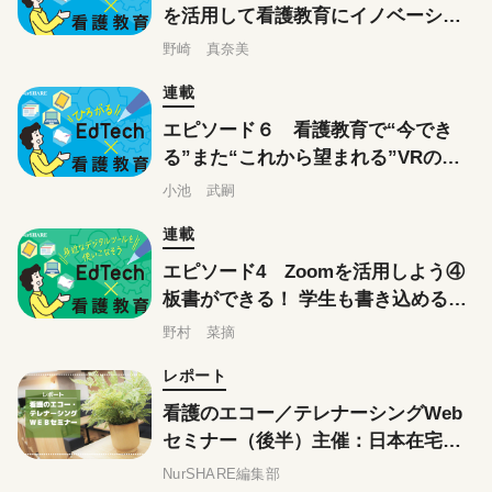
を活用して看護教育にイノベーショ
ンを起こそう
野崎 真奈美
連載
エピソード６ 看護教育で“今でき
る”また“これから望まれる”VRの活
用とは
小池 武嗣
連載
エピソード4 Zoomを活用しよう④
板書ができる！ 学生も書き込める！
「ホワイトボード」の基本的な使い
野村 菜摘
方とよくある失敗例への対処法
レポート
看護のエコー／テレナーシングWeb
セミナー（後半）主催：日本在宅ケ
ア学会
NurSHARE編集部