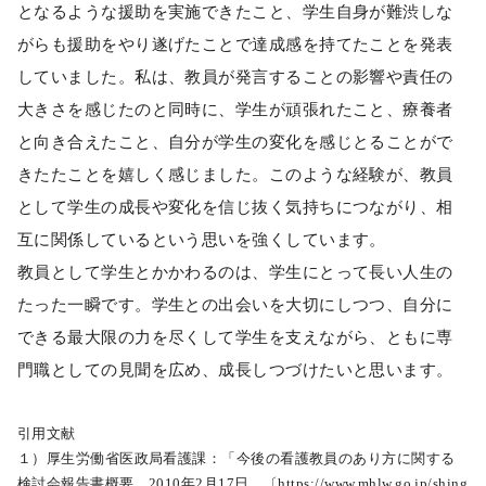
となるような援助を実施できたこと、学生自身が難渋しな
がらも援助をやり遂げたことで達成感を持てたことを発表
していました。私は、教員が発言することの影響や責任の
大きさを感じたのと同時に、学生が頑張れたこと、療養者
と向き合えたこと、自分が学生の変化を感じとることがで
きたたことを嬉しく感じました。このような経験が、教員
として学生の成長や変化を信じ抜く気持ちにつながり、相
互に関係しているという思いを強くしています。
教員として学生とかかわるのは、学生にとって長い人生の
たった一瞬です。学生との出会いを大切にしつつ、自分に
できる最大限の力を尽くして学生を支えながら、ともに専
門職としての見聞を広め、成長しつづけたいと思います。
引用文献
１）厚生労働省医政局看護課：「今後の看護教員のあり方に関する
検討会報告書概要，2010年2月17日，〔https://www.mhlw.go.jp/shing