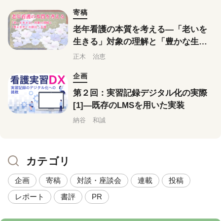
寄稿
老年看護の本質を考える―「老いを
生きる」対象の理解と「豊かな生」
の創出・支援
正木 治恵
企画
第２回：実習記録デジタル化の実際
[1]―既存のLMSを用いた実装
納谷 和誠
カテゴリ
企画
寄稿
対談・座談会
連載
投稿
レポート
書評
PR