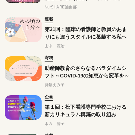
て、一人の人間として考えるエンド
NurSHARE編集部
オブライフケア
連載
第21回：臨床の看護師と教員のあま
りにも違うスタイルに葛藤する私へ
山中 源治
寄稿
助産師教育のさらなるパラダイムシ
フト～COVID-19の知恵から変革を～
眞鍋えみ子
企画
第１回：松下看護専門学校における
新カリキュラム構築の取り組み
水方 智子