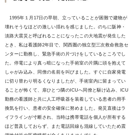
1995年１月17日の早朝、立っていることが困難で建物が
壊れそうなほどの激しい揺れを感じました。のちに阪神・
淡路大震災と呼ばれることになったこの大地震が発生した
とき、私は看護師2年目で、関西圏の独立型三次救命救急セ
ンターに勤務し、緊急手術の片づけをしているところでし
た。停電により真っ暗になった手術室の片隅に頭を抱えて
しゃがみ込み、同僚の名前を叫びました。すぐに自家発電
に切り替わり明るくなりましたが、手術室内に留まってい
ることが怖くて、扉ひとつ隣のICUへ同僚と駆け込み、ICU
勤務の看護師と共に人工呼吸器を装着している患者の用手
換気を行い、患者の安全確保に努めました。発災直後はラ
イフラインが寸断され、当時は携帯電話を個人が所有する
ほど普及しておらず、また電話回線も混線していたため震