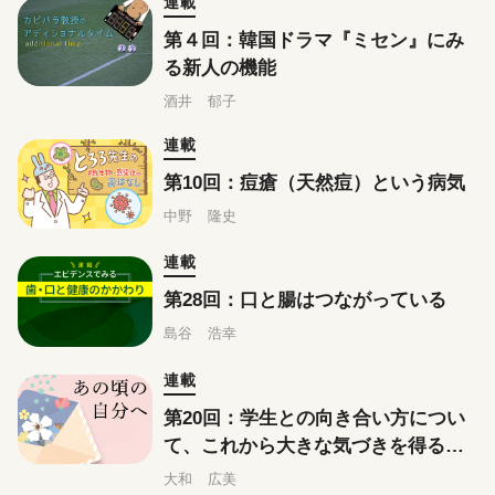
連載
第４回：韓国ドラマ『ミセン』にみ
る新人の機能
酒井 郁子
連載
第10回：痘瘡（天然痘）という病気
中野 隆史
連載
第28回：口と腸はつながっている
島谷 浩幸
連載
第20回：学生との向き合い方につい
て、これから大きな気づきを得るあ
なたへ
大和 広美