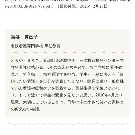
i/2010/02/dl/s0217-7a.pdf〕（最終確認：2025年2月20日）
冨谷 真己子
名鉄看護専門学校 専任教員
とみや・まきこ／看護師免許取得後、三次救命救急センターで
救急看護に携わる。5年の臨床経験を経て、専門学校に看護教
員として入職し、精神看護学を担当。学生と一緒に考える「目
指したい看護」を自分が実践したくなり、臨床に戻り一般病棟
でがん看護や緩和ケアを実践する。実習指導で学生とかかわ
り、もっと近くで学生の変化を見たいと思い、2016年4月より
現職。大切にしていることは、日常の中の小さな笑いと家族と
の何気ない会話。