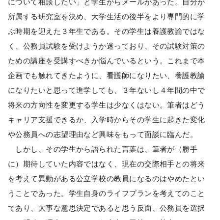
について相談したい」と学生からメールがあった。自分が
所属する研究室を決め、大学生活の後半をより専門的に学
ぶ時期を迎えた３年生である。その学生は養護教諭ではな
く、公務員試験を受けようか迷っており、その試験対策の
ための講座を受講すべきか悩んでいるという。これまで本
企画でも触れてきたように、看護師になりたい、養護教諭
になりたいと思って進学しても、３年ないし４年間の中で
将来の方向性を変更する学生は少なくはない。筆者はどう
キャリア支援できるか、入学時からその学生に起きた変化
や公務員への志望理由など興味をもって面談に臨んだ。
しかし、その学生から語られた言葉は、筆者が（勝手
に）期待していた内容ではなく、現在の交際相手との将来
を考えて異動がある公立学校の教員になるのはやめたとい
うことであった。学生自身のライフプランを考えてのこと
であり、大事な意思決定であると思う反面、公務員を選択