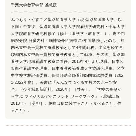
千葉大学教育学部 准教授
みつもり・やすこ／聖路加看護大学（現 聖路加国際大学、以
下同）卒業後、聖路加看護大学大学院看護学研究科・千葉大学
大学院教育学研究科修了（修士〔看護学・教育学〕）。虎の門
病院分院 肝臓内科・脳神経外科病棟に2年間勤務したのち、都
内私立中高一貫校で養護教諭として4年間勤務。出産を経て再
び都内私立中高一貫校で養護教諭として勤務。その後、聖路加
看護大学地域看護学教室に着任。2019年4月より現職。日本公
衆衛生看護学会理事、日本養護教諭養成大学協議会理事、区立
中学校学校評価委員、保健師助産師看護師国家試験委員（202
1-2022年度）。著書に『みんなでつくる学校のスポーツ安
全』（少年写真新聞社、2020年）［共著］、『学校の事例か
ら学ぶ フィジカルアセスメント ワークブック』（北樹出版、
2018年）［分担］。趣味は食に関すること（食べること、作
ること）。