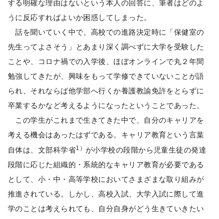
する明確な理由はないという本人の回答に、筆者はどのよ
うに反応すればよいか困惑してしまった。
話を聞いていく中で、高校での進路決定時に「保健室の
先生ってよさそう」とあまり深く調べずに大学を受験した
ことや、コロナ禍での入学後、ほぼオンラインで丸２年間
勉強してきたが、興味をもって学修できていないことが語
られ、それならば他学部へ行くか養護教諭免許をとらずに
卒業するかなど考えるようになったということであった。
この学生がこれまで生きてきた中で、自分のキャリアを
考える機会はあったはずである。キャリア教育という言葉
1）
自体は、文部科学省
が小学校の段階から児童生徒の発達
段階に応じた組織的・系統的なキャリア教育が必要である
として、小・中・高等学校においてさまざまな取り組みが
推進されている。しかし、高校入試、大学入試に際して進
学のことは考えられても、自分自身がどう生きていきたい