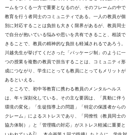
ームをつくる一方で重要となるのが、そのフレームの中で
教育を行う者同士のコミュニティである。一人の教員が個
別に対応することは負担も大きく限界があるが、教員同士
で自分が抱いている悩みや思いを共有できること、相談で
きることで、教員の精神的な負担も軽減されるであろう。
川越先生が挙げてくださった「パッケージ制」のように一
つの授業を複数の教員で担当することは、コミュニティ形
成につながり、学生にとっても教員にとってもメリットが
あるといえる。
ところで、初中等教育に携わる教員のメンタルヘルス
は、年々深刻化している。その主な要因は、「異動に伴う
環境の変化」「生徒指導上の問題」「特定の保護者からの
クレーム」によるストレスであり、「同僚性（教員同士の
協力体制）」と「管理職の対応」がストレス軽減に重要と
2）
いわれている
。本企画
第１回
で指摘したように、学生対