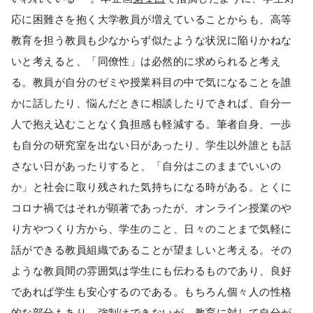
応に困難さを抱く大学教員が増えていることからも、高等
教育を担う教員も少なからず似たような状況に陥りかねな
いと考えると、「同僚性」は必然的に求められると考え
る。教員が自分のゼミや授業科目の中で気になることを誰
かに話したり、悩んだときに相談したりできれば、自分一
人で抱え込むことなく負担感も軽減する。筆者自身、一歩
も自分の研究室を出ない日があったり、学生以外誰とも話
さない日があったりすると、「自分はこのままでいいの
か」と社会に取り残された気持ちになる時がある。とくに
コロナ禍ではそれが顕著であったが、オンライン授業のや
り方やつくり方から、学生のこと、日々のことまで気軽に
話ができる教員組織であることが望ましいと考える。その
ような教員間の雰囲気は学生にも伝わるものであり、良好
であれば学生も安心するのである。もちろん個々人の性格
的な部分もあり、強制はできないが、教育に対して自分が