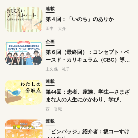
連載
第４回：「いのち」のありか
田中 大介
企画
第６回（最終回）：コンセプト・ベ
ースド・カリキュラム（CBC）導入
から３年間の評価と今後の取り組み
上久保 礼子
連載
第44回：患者、家族、学生―さまざ
まな人の人生にかかわり、学び、と
もに歩む
西 香織
連載
「ピンバッジ」紹介者：坂コーすけ