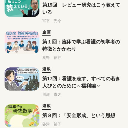
第19回 レビュー研究はこう教えて
いる
宮下 光令
企画
第１回：臨床で学ぶ看護の初学者の
特徴とかかわり
奥野 信行
連載
第17回：看護を志す、すべての若き
人びとのために～福利編～
川瀬 貴之
連載
第８回：「安全形成」という思想
谷津 裕子