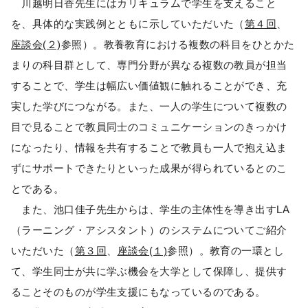
川越明日香先生にはカリキュラムで学生を支えること
を、具体的な実践例とともに示していただいた（
第４回
、
座談会(２)
参照）。教養教育における複数の科目をひとかた
まりの科目群として、専門分野が異なる複数の教員が担当
することで、学生は幅広い価値観に触れることができ、充
実した学びにつながる。また、一人の学生について複数の
目で見ることで教員同士のコミュニケーションのきっかけ
になったり、情報を共有することで教員も一人で抱え込ま
ずにサポートできたりといった成果が得られているとのこ
とである。
また、池口佳子先生からは、学生の主体性を導き出すLA
（ラーニング・アシスタント）のシステムについてご紹介
いただいた（
第３回
、
座談会(１)
参照）。教育の一環とし
て、学生同士が共に学ぶ機会を大学として保障し、提供す
ることそのものが学生支援にもなっているのである。