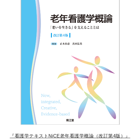
『看護学テキストNiCE老年看護学概論（改訂第4版）』