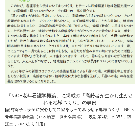
『NiCE老年看護学概論』に掲載の「高齢者が生かし生かさ
れる地域づくり」の事例
[記村聡子：安全に安心して希望をもって暮らせる地域づくり．NiCE
老年看護学概論（正木治恵，真田弘美編），改訂第4版，p.355，南
江堂，2023より引用]