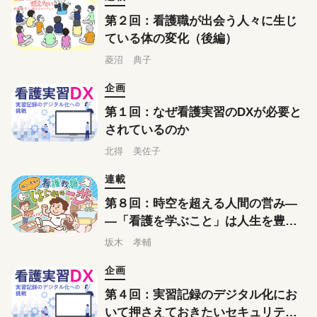
第２回：看護職が出会う人々に生じ
ている体の変化（後編）
菱沼 典子
企画
第１回：なぜ看護実習のDXが必要と
されているのか
北得 美佐子
連載
第８回：時空を超える人間の営み―
―「看護を学ぶこと」は人生を豊か
にする
坂木 孝輔
企画
第４回：実習記録のデジタル化にお
いて押さえておきたいセキュリティ