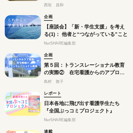
西垣 昌和
企画
【座談会】「新・学生支援」を考え
る(1)： 他者と“つながっている”こと
NurSHARE編集部
企画
第５回：トランスレーショナル教育
の実際② 在宅看護からのアプロー
チ
島村 敦子
レポート
日本各地に飛び出す看護学生たち
『全国ぶっコミプロジェクト』
NurSHARE編集部
連載