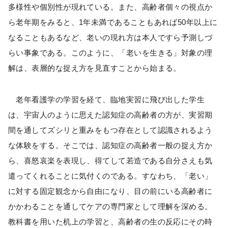
多様性や個別性が現れている。また、高齢者個々の視点か
ら老年期をみると、1年未満であることもあれば50年以上に
なることもあるなど、老いの現れ方は本人ですら予測しづ
らい事象である。このように、「老いを生きる」対象の理
解は、表層的な捉え方を見直すことから始まる。
老年看護学の学習を経て、臨地実習に飛び出した学生
は、宇宙人のように思えた認知症の高齢者の方が、実習期
間を通してズシリと重みをもつ存在として認識されるよう
な体験をする。そこでは、認知症の高齢者一般の捉え方か
ら、喜怒哀楽を表現し、得てして若造である自分さえも気
遣ってくれることに気付くのである。すなわち、「老い」
に対する固定観念から自由になり、目の前にいる高齢者に
かかわることを通してケアの専門家として理解を深める。
教科書を用いた机上の学習と、高齢者の生の反応にその時