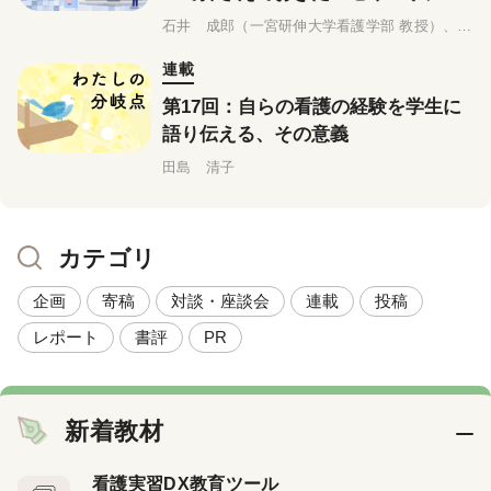
の基礎知識
石井 成郎（一宮研伸大学看護学部 教授）、相撲 佐希子（修文大学看護学部 教授）
連載
第17回：自らの看護の経験を学生に
語り伝える、その意義
田島 清子
カテゴリ
企画
寄稿
対談・座談会
連載
投稿
レポート
書評
PR
新着教材
看護実習DX教育ツール