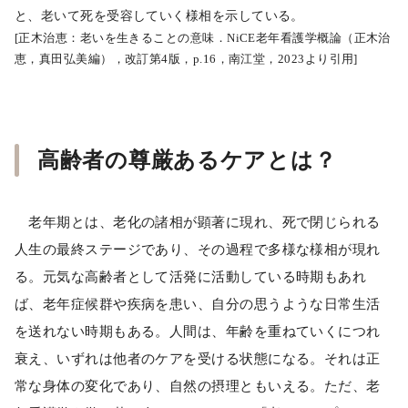
と、老いて死を受容していく様相を示している。
[正木治恵：老いを生きることの意味．NiCE老年看護学概論（正木治
恵，真田弘美編），改訂第4版，p.16，南江堂，2023より引用]
高齢者の尊厳あるケアとは？
老年期とは、老化の諸相が顕著に現れ、死で閉じられる
人生の最終ステージであり、その過程で多様な様相が現れ
る。元気な高齢者として活発に活動している時期もあれ
ば、老年症候群や疾病を患い、自分の思うような日常生活
を送れない時期もある。人間は、年齢を重ねていくにつれ
衰え、いずれは他者のケアを受ける状態になる。それは正
常な身体の変化であり、自然の摂理ともいえる。ただ、老