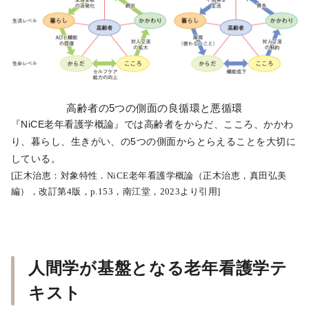
高齢者の5つの側面の良循環と悪循環
『NiCE老年看護学概論』では高齢者をからだ、こころ、かかわ
り、暮らし、生きがい、の5つの側面からとらえることを大切に
している。
[正木治恵：対象特性．NiCE老年看護学概論（正木治恵，真田弘美
編），改訂第4版，p.153，南江堂，2023より引用]​​​
人間学が基盤となる老年看護学テ
キスト