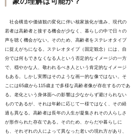
象の理解は可能か？
社会構造や価値観の変化に伴い核家族化が進み、現代の
若者は高齢者と接する機会が少なく、暮らしの中で日々の
声を聴く機会がない。そのため、高齢者をステレオタイプ
に捉えがちになる。ステレオタイプ（固定観念）には、自
分では何もできなくなる人という否定的なイメージの一方
で、穏やかな人、敬われるべき人という肯定的なイメージ
もある。しかし実際はそのような画一的な像ではない。そ
こには65歳から115歳まで多様な高齢者像が存在するのであ
る。老化という身体面への影響は少なからず避けられない
ものであるが、それは年齢に応じて一様ではなく、その経
過も異なる。高齢者は長年の人生が凝集されその人らしさ
が形作られた存在である。そのため、からだや暮らしに
も、それぞれの人によって異なった老いの現れ方があり、