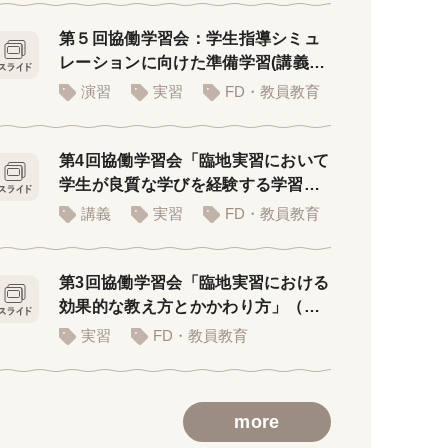
第５回協働学習会：学生指導シミュ
レーションに向けた準備学習(講義者
用PPT)
演習
実習
FD・教員教育
第4回協働学習会「臨地実習において
学生が良質な学びを経験する学習環
境」
講義
実習
FD・教員教育
第3回協働学習会「臨地実習における
効果的な教え方とかかわり方」（講
義用スライド）
実習
FD・教員教育
more