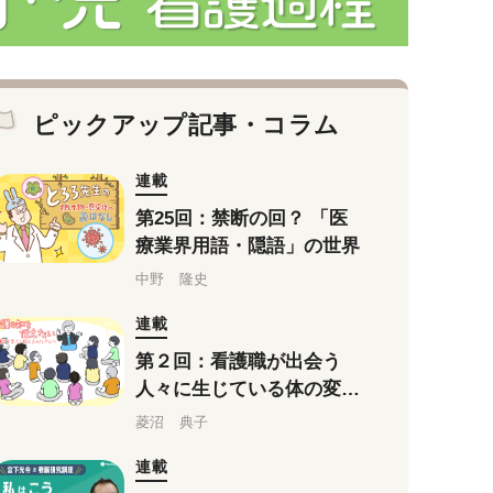
ピックアップ記事・コラム
連載
第25回：禁断の回？ 「医
療業界用語・隠語」の世界
中野 隆史
連載
第２回：看護職が出会う
人々に生じている体の変化
（後編）
菱沼 典子
連載