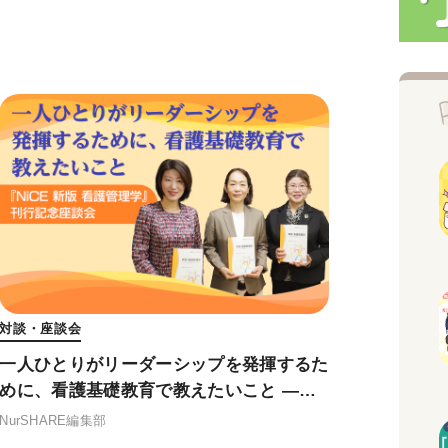
対談・座談会
一人ひとりがリーダーシップを発揮するた
めに、看護基礎教育で教えたいこと ——
『NiCE 新版 看護管理学』刊行記念座談会
NurSHARE編集部