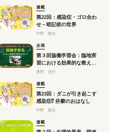
支援
連載
第22回：感染症・ゴロ合わ
せ－暗記術の世界
中野 隆史
企画
第３回協働学習会：臨地実
習における効果的な教え方
とかかわり方
奥野 信行
連載
第23回：ダニが引き起こす
感染症⁉ 疥癬のおはなし
中野 隆史
連載