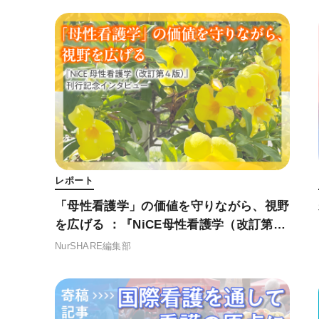
レポート
「母性看護学」の価値を守りながら、視野
を広げる ：『NiCE母性看護学（改訂第４
版）』刊行記念インタビュー
NurSHARE編集部