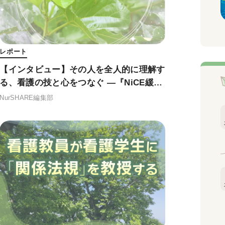
レポート
【インタビュー】その人を全人的に理解す
る、看護の技と心をつなぐ ―『NiCE緩和
ケア（改訂第3版）』に込めた思い
NurSHARE編集部