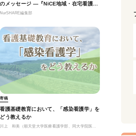
のメッセージ ―『NiCE地域・在宅看護論
Ⅰ・Ⅱ（改訂第3版）』に込めた想い
NurSHARE編集部
寄稿
看護基礎教育において、「感染看護学」を
どう教えるか
川上 和美
（順天堂大学医療看護学部、同大学院医療看護学研究科 准教授）