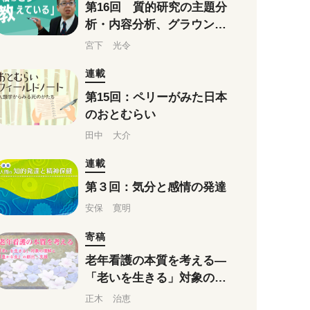
第16回 質的研究の主題分
析・内容分析、グラウンデ
ッドセオリーアプローチは
宮下 光令
こう教えている
連載
第15回：ペリーがみた日本
のおとむらい
田中 大介
連載
第３回：気分と感情の発達
安保 寛明
寄稿
老年看護の本質を考える―
「老いを生きる」対象の理
解と「豊かな生」の創出・
正木 治恵