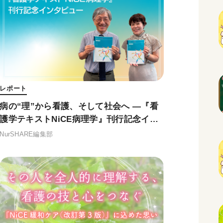
レポート
病の“理”から看護、そして社会へ ―『看
護学テキストNiCE病理学』刊行記念イン
タビュー
NurSHARE編集部