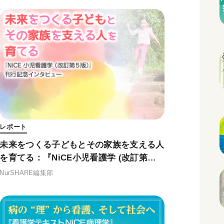
レポート
未来をつくる子どもとその家族を支える人
を育てる：『NiCE小児看護学 (改訂第５
版) 』刊行記念インタビュー
NurSHARE編集部