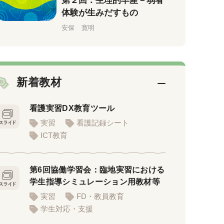
第２回：生理的早産－弱者
体験が生みだすもの
安保 寛明
新着教材
看護実習DX教育ツール
実習
看護記録シート
ICT教育
第6回協働学習会：臨地実習における
学生指導シミュレーション用教材等
実習
FD・教員教育
学生対応・支援