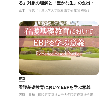
る」対象の理解と「豊かな生」の創出・支
援
正木 治恵
（千葉大学大学院看護学研究院 教授）
寄稿
看護基礎教育においてEBPを学ぶ意義
西垣 昌和
（国際医療福祉大学大学院医療福祉学研究科保健医療学専攻 教授）