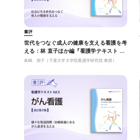
書評
世代をつなぐ成人の健康を支える看護を考
える：林 直子ほか編『看護学テキスト Ni
CE成人看護学 成人看護学概論 (改訂第5
眞嶋 朋子
（千葉大学大学院看護学研究院 教授）
版)』