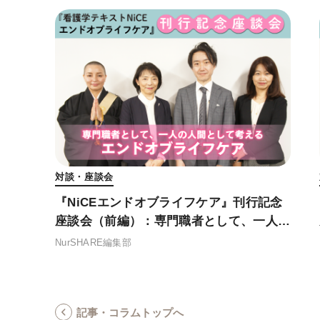
対談・座談会
『NiCEエンドオブライフケア』刊行記念
座談会（前編）：専門職者として、一人の
人間として考えるエンドオブライフケア
NurSHARE編集部
記事・コラムトップへ