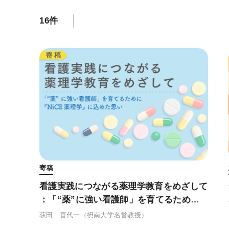
16件
寄稿
看護実践につながる薬理学教育をめざして
：「“薬”に強い看護師」を育てるために
『NiCE薬理学』に込めた思い
荻田 喜代一
（摂南大学名誉教授）