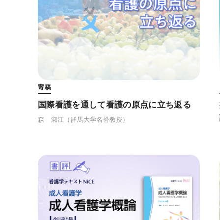
寄稿
国際看護を通して看護の原点に立ち返る
森 淑江
（群馬大学名誉教授）