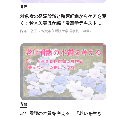
書評
対象者の発達段階と臨床経過からケアを導
く：鈴木久美ほか編『看護学テキスト Ni
CEがん看護 (改訂第２版)』
内布 敦子
（敦賀市立看護大学理事長・学長）
寄稿
老年看護の本質を考える―「老いを生き