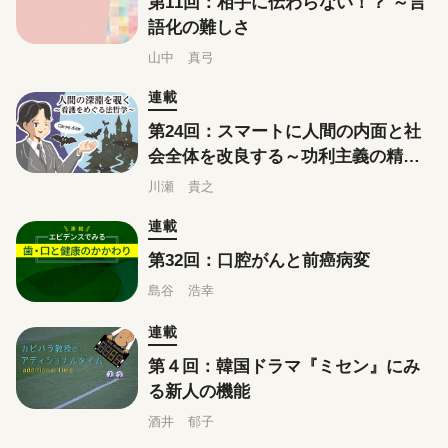
第11回：相手に伝わらない！？ ～言
語化の難しさ
山中 真弓
連載
第24回：スマートに人間の内面と社
会全体を改良する～功利主義の精神
～
川瀬 貴之
連載
第32回：口腔がんと前癌病変
島谷 浩幸
連載
第４回：韓国ドラマ『ミセン』にみ
る新人の機能
酒井 郁子