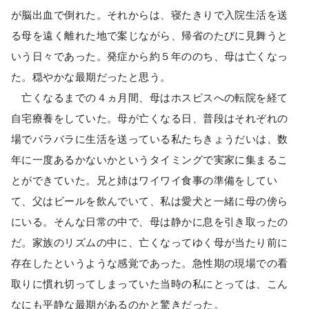
が脳出血で倒れた。それからは、寝たきりで入院生活を送
る母を遠く離れた地で案じながら、帰省のたびに見舞うと
いう日々であった。発症から約５年ののち、母は亡くなっ
た。穏やかな最期だったと思う。
亡くなるまでの４ヵ月間、母はホスピスへの転院を経て
自宅療養をしていた。母が亡くなる日、普段はそれぞれの
場でバラバラに生活を送っている私たちきょうだいは、数
年に一度あるかないかというタイミングで実家に集まるこ
とができていた。兄と姉はワイワイ食事の準備をしてい
て、父はビールを飲んでいて、私は愛犬と一緒に母の傍ら
にいる。そんな日常の中で、母は静かに息を引き取ったの
だ。家族のリズムの中に、亡くなってゆく母が当たり前に
存在したというような感覚であった。急性期の現場での看
取りに慣れ切ってしまっていた当時の私にとっては、こん
なにも平静な最期があるのかと驚きだった。