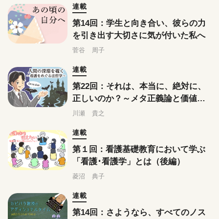
連載
第14回：学生と向き合い、彼らの力
を引き出す大切さに気が付いた私へ
菅谷 周子
連載
第22回：それは、本当に、絶対に、
正しいのか？～メタ正義論と価値相
対主義～
川瀬 貴之
連載
第１回：看護基礎教育において学ぶ
「看護･看護学」とは（後編）
菱沼 典子
連載
第14回：さようなら、すべてのノス