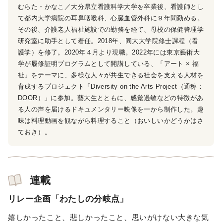
むらた・かなこ／大分県立看護科学大学を卒業後、看護師とし
て都内大学病院の耳鼻咽喉科、心臓血管外科に９年間勤める。
その後、介護老人福祉施設での勤務を経て、母校の保健管理学
研究室に助手として着任。2018年、同大大学院修士課程（看
護学）を修了。2020年４月より現職。2022年には東京藝術大
学が履修証明プログラムとして開講している、「アート × 福
祉」をテーマに、多様な人々が共生できる社会を支える人材を
育成するプロジェクト「Diversity on the Arts Project（通称：
DOOR）」に参加。藝大生とともに、感覚過敏などの特徴があ
る人の声を届けるドキュメンタリー映像を一から制作した。趣
味は料理動画を観ながら料理すること（おいしいかどうかはさ
ておき）。
連載
リレー企画「わたしの分岐点」
嬉しかったこと、悲しかったこと、思いがけない大きな気