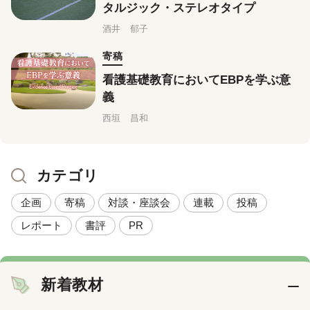
タルジック・ステレオタイプ
酒井 郁子
寄稿
看護基礎教育においてEBPを学ぶ意
義
西垣 昌和
カテゴリ
企画
寄稿
対談・座談会
連載
投稿
レポート
書評
PR
新着教材