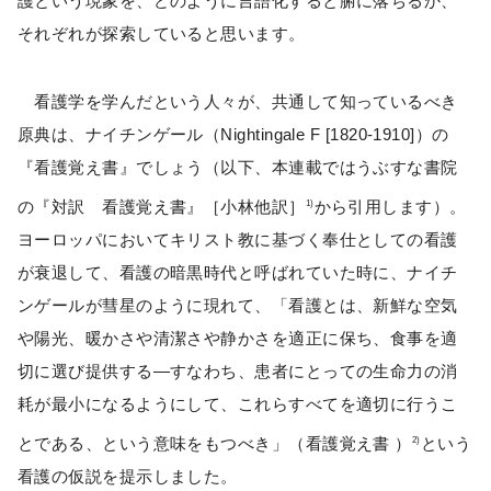
護という現象を、どのように言語化すると腑に落ちるか、
それぞれが探索していると思います。
看護学を学んだという人々が、共通して知っているべき
原典は、ナイチンゲール（Nightingale F [1820-1910]）の
『看護覚え書』でしょう（以下、本連載ではうぶすな書院
の『対訳 看護覚え書』［小林他訳］
から引用します）。
1)
ヨーロッパにおいてキリスト教に基づく奉仕としての看護
が衰退して、看護の暗黒時代と呼ばれていた時に、ナイチ
ンゲールが彗星のように現れて、「看護とは、新鮮な空気
や陽光、暖かさや清潔さや静かさを適正に保ち、食事を適
切に選び提供する—すなわち、患者にとっての生命力の消
耗が最小になるようにして、これらすべてを適切に行うこ
とである、という意味をもつべき」（看護覚え書 ）
という
2)
看護の仮説を提示しました。