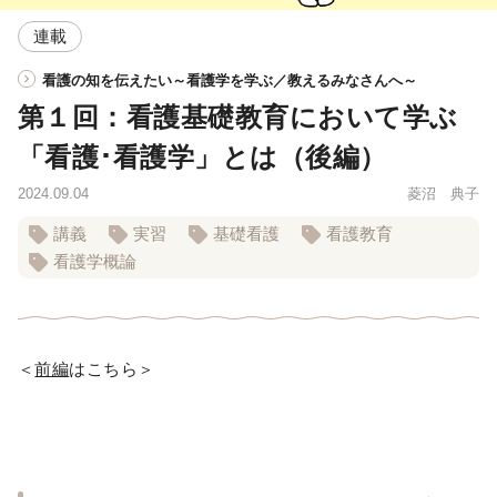
連載
看護の知を伝えたい～看護学を学ぶ／教えるみなさんへ～
第１回：看護基礎教育において学ぶ
「看護･看護学」とは（後編）
2024.09.04
菱沼 典子
講義
実習
基礎看護
看護教育
看護学概論
＜
前編
はこちら＞