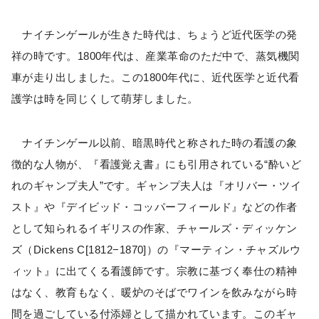
ナイチンゲールが生きた時代は、ちょうど近代医学の発
祥の時です。1800年代は、産業革命のただ中で、蒸気機関
車が走り出しました。この1800年代に、近代医学と近代看
護学は時を同じくして萌芽しました。
ナイチンゲール以前、暗黒時代と称された時の看護の象
徴的な人物が、『看護覚え書』にも引用されている“酔いど
れのギャンプ夫人”です。ギャンプ夫人は『オリバー・ツイ
スト』や『デイビッド・コッパーフィールド』などの作者
として知られるイギリスの作家、チャールズ・ディッケン
ズ（Dickens C[1812−1870]）の『マーティン・チャズルウ
ィット』に出てくる看護師です。宗教に基づく奉仕の精神
はなく、教育もなく、暖炉のそばでワインを飲みながら時
間を過ごしている付添婦として描かれています。このギャ