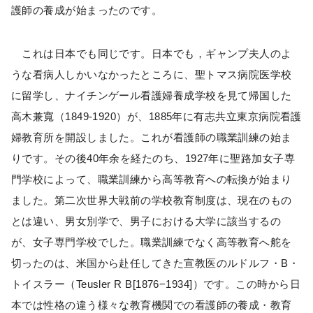
護師の養成が始まったのです。
これは日本でも同じです。日本でも，ギャンプ夫人のよ
うな看病人しかいなかったところに、聖トマス病院医学校
に留学し、ナイチンゲール看護婦養成学校を見て帰国した
高木兼寬（1849-1920）が、1885年に有志共立東京病院看護
婦教育所を開設しました。これが看護師の職業訓練の始ま
りです。その後40年余を経たのち、1927年に聖路加女子専
門学校によって、職業訓練から高等教育への転換が始まり
ました。第二次世界大戦前の学校教育制度は、現在のもの
とは違い、男女別学で、男子における大学に該当するの
が、女子専門学校でした。職業訓練でなく高等教育へ舵を
切ったのは、米国から赴任してきた宣教医のルドルフ・B・
トイスラー（Teusler R B[1876−1934]）です。この時から日
本では性格の違う様々な教育機関での看護師の養成・教育