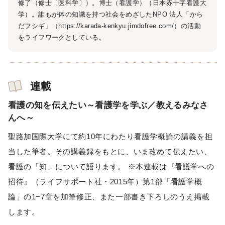
修了（修士〔医科学〕）。博士（看護学）（日本赤十字看護大
学）。誰もが体の知識を持つ社会をめざしたNPO 法人「から
だフシギ」（https://karada-kenkyu.jimdofree.com/）の活動
をライフワークとしている。
連載
看護の知を伝えたい～看護学を学ぶ／教えるみなさ
んへ～
聖路加国際大学にて約10年にわたり看護学概論の講義を担
当した筆者。その講義録をもとに、いま改めて伝えたい、
看護の「知」について語ります。 ※本連載は『看護学への
招待』（ライフサポート社・2015年）第1部「看護学概
論」の1−7章を加筆修正、また一部書き下ろしのうえ掲載
します。