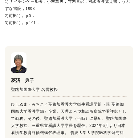
1) ナイチンゲール著，小林章夫，竹内喜訳：対訳看護覚え書，うぶ
すな書院，1998
2)前掲1)， p.5．
3)前掲1)， p.101．
菱沼 典子
聖路加国際大学 名誉教授
ひしぬま・みちこ／聖路加看護大学衛生看護学部（現 聖路加
国際大学看護学部）卒業。天理よろづ相談所病院で看護師とし
て勤務。その後、聖路加看護大学（当時）に勤め、聖路加国際
大学教授、三重県立看護大学学長を歴任。2024年6月より日本
看護学教育評価機構代表理事。 筑波大学大学院医科学研究科