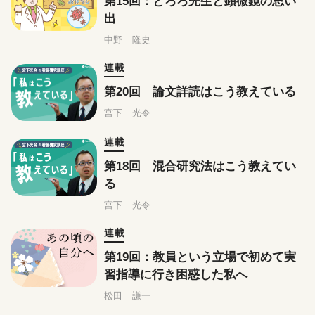
第15回：とろろ先生と顕微鏡の思い
出
中野 隆史
連載
第20回 論文詳読はこう教えている
宮下 光令
連載
第18回 混合研究法はこう教えてい
る
宮下 光令
連載
第19回：教員という立場で初めて実
習指導に行き困惑した私へ
松田 謙一