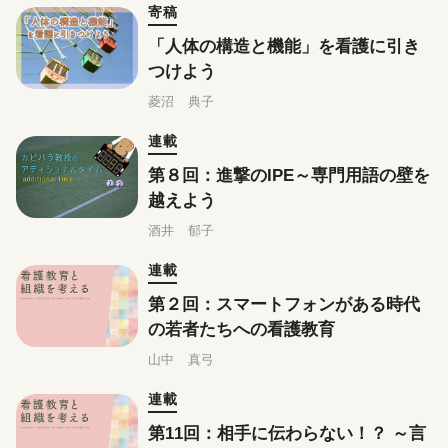
寄稿
「人体の構造と機能」を看護に引き
つけよう
菱沼 典子
連載
第８回：進撃のIPE～専門用語の壁を
越えよう
酒井 郁子
連載
第２回：スマートフォンがある時代
の若者たちへの看護教育
山中 真弓
連載
第11回：相手に伝わらない！？ ～言