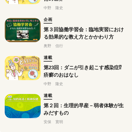
中野 隆史
企画
第３回協働学習会：臨地実習におけ
る効果的な教え方とかかわり方
奥野 信行
連載
第23回：ダニが引き起こす感染症⁉
疥癬のおはなし
中野 隆史
連載
第２回：生理的早産－弱者体験が生
みだすもの
安保 寛明