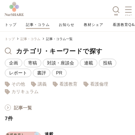
検索
メニュー
トップ
記事・コラム
お知らせ
教材シェア
看護教育Q&
トップ
記事・コラム
記事・コラム一覧
カテゴリ・キーワードで探す
企画
寄稿
対談・座談会
連載
投稿
レポート
書評
PR
その他
講義
看護教育
看護倫理
カリキュラム
記事一覧
7件
連載