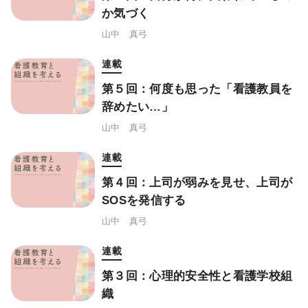
か気づく
山中 真弓
連載
第５回：何度も思った「看護教員を
辞めたい…」
山中 真弓
連載
第４回：上司が弱みを見せ、上司が
SOSを発信する
山中 真弓
連載
第３回：心理的安全性と看護学校組
織