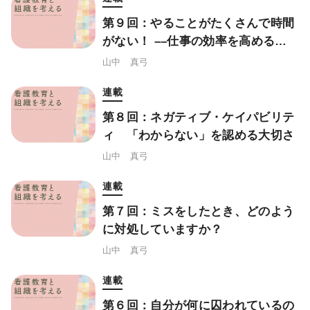
第９回：やることがたくさんで時間
がない！ ––仕事の効率を高めるた
めの、私の新習慣
山中 真弓
連載
第８回：ネガティブ・ケイパビリテ
ィ 「わからない」を認める大切さ
山中 真弓
連載
第７回：ミスをしたとき、どのよう
に対処していますか？
山中 真弓
連載
第６回：自分が何に囚われているの