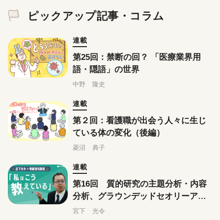
ピックアップ記事・コラム
連載
第25回：禁断の回？ 「医療業界用
語・隠語」の世界
中野 隆史
連載
第２回：看護職が出会う人々に生じ
ている体の変化（後編）
菱沼 典子
連載
第16回 質的研究の主題分析・内容
分析、グラウンデッドセオリーアプ
ローチはこう教えている
宮下 光令