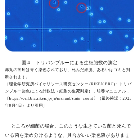
図４ トリパンブルーによる生細胞数の測定
赤丸の箇所は青く染色されており、死んだ細胞、あるいはゴミと判
断されます。
［理化学研究所バイオリソース研究センター (RIKEN BRC)：トリパ
ンブルー染色による計数法（細胞の生死判定）．培養マニュアル，
〔https://cell.brc.riken.jp/ja/manual/stain_count〕（最終確認：2025
年9月4日）より引用］
ところが細菌の場合、このような生きている菌と死んで
いる菌を染め分けるような、具合がいい染色液がありませ