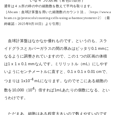
いる４つの区画（青色の部分）
通常は４ヵ所の枠の中の細胞数を数えて平均を取ります。
［Abcam：血球計算盤を用いた細胞数のカウント法，〔https://www.a
bcam.co.jp/protocols/counting-cells-using-a-haemocytometer-2〕（最
終確認：2025年9月10日）より引用］
血球計算盤はなかなか優れものです。というのも、スラ
イドグラスとカバーガラスの間の厚みはピッタリ0.1 mmに
なるように調整されていますので、この１つの区画の体積
は1 x 1 x 0.1 mmなんです。ミリリットル（mL）にしやす
いようにセンチメートルに直すと、0.1 x 0.1 x 0.01 cmで、
-4
つまりは 1x10
mLになります。なのでそこにある細胞の
4
数を10,000（10
）倍すれば1mLあたりの個数になる、とい
うわけです。
ただまあ、細胞はある程度大きいので数えやすいのです