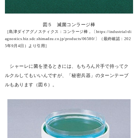
図５ 滅菌コンラージ棒
［島津ダイアグノスティクス：コンラージ棒，〔https://industrial-di
agnostics.biz.sdc.shimadzu.co.jp/products/06580/〕（最終確認：202
5年9月4日）より引用］
シャーレに菌を塗るときには、もちろん片手で持ってク
ルクルしてもいいんですが、「秘密兵器」のターンテーブ
ルもあります（図６）。