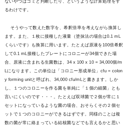
ないやつはゴミと判断したり、というような計算処理をす
るわけです。
そうやって数えた数字を、希釈倍率を考えながら換算し
ます。また、１枚に接種した液量（塗抹法の場合は0.1 mL
くらいです）も換算に用います。たとえば原液を100倍希釈
して0.1 mL接種したプレートにコロニーが34個できた場
合、原液に含まれる生菌数は、34 x 100 x 10 = 34,000個/m
Lになります。この単位は「コロニー形成単位」cfu = colon
y forming unitと呼ばれ、34,000 cfu/mLと書きます。しか
し、１つのコロニーを作る菌を単純に「１個の細菌」とも
言いにくいのです・・・。たとえば双球菌で２個が常に１
セットになっているような菌の場合、おそらくその２個セ
ットで１つのコロニーができるはずです。同様のことは複
数の菌が常に絡まっている結核菌などでも言えるかと思い