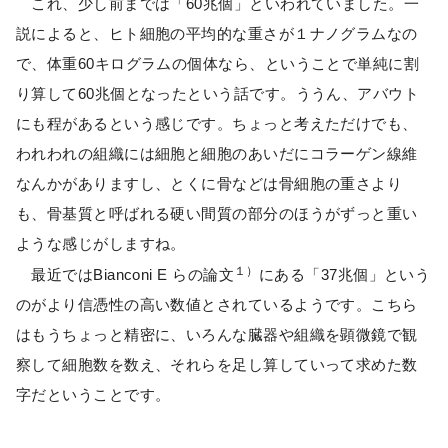
これ、少し前までは「60兆個」といわれていました。一
説によると、ヒト細胞の平均的な重さが１ナノグラムなの
で、体重60キログラムの個体なら、ということで単純に割
り算して60兆個となったという話です。ううん、アバウト
にも程があるという感じです。ちょっと考えただけでも、
われわれの組織には細胞と細胞のあいだにコラーゲン線維
なんかがありますし、とくに骨などは骨細胞の重さより
も、骨基質と呼ばれる硬い間質の部分のほうがずっと重い
ような感じがしますね。
１）
最近ではBianconi E らの論文
にある「37兆個」という
のがより信憑性の高い数値とされているようです。こちら
はもうちょっと精密に、いろんな臓器や組織を顕微鏡で観
察して細胞数を数え、それらを足し算していって求めた数
字だということです。