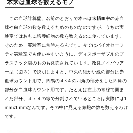
本来は血球を数えるモノ
この血球計算盤、名前のとおりで本来は末梢血中の赤血
球や白血球の数を数えるためのものなのですが、うちの実
験室ではおもに培養細胞の数を数えるのに使っています。
そのため、実験室に常時あるんです。今ではバイオセーフ
ティ実験室でも使いやすいように、ディスポーザブルのプ
ラスチック製のものも発売されています。改良ノイバウア
ー型（図３）で説明しますと、中央の細かい線の部分は赤
血球カウント用で、四隅の４×４の四角の部分をした四角の
部分が白血球カウント用です。たとえば左上の青線で囲ま
れた部分、４ｘ４の線で分割されているところは実際には1
mmx1 mmなんです。その中に見える細胞の数を数えるわけ
です。