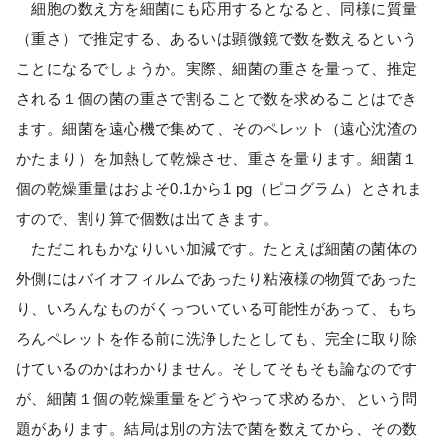
細胞の数え方を細菌にも応用するとなると、同様に質量
（重さ）で推定する、あるいは顕微鏡で数を数えるという
ことになるでしょうか。実際、細菌の重さを量って、推定
される１個の菌の重さで割ることで数を求めることはでき
ます。細菌を遠心機で集めて、そのペレット（遠心沈渣の
かたまり）を加熱して乾燥させ、重さを量ります。細菌１
個の乾燥重量はおよそ0.1から1 pg（ピコグラム）とされま
すので、割り算で個数は出てきます。
ただこれもかなりいい加減です。たとえば細菌の菌体の
外側にはバイオフィルムであったり粘液様の物質であった
り、いろんなものがくっついている可能性があって、もち
ろんペレットを作る前に洗浄したとしても、完全に取り除
けているのかはわかりません。そしてそもそも論なのです
が、細菌１個の乾燥重量をどうやって求めるか、という問
題があります。結局は別の方法で菌を数えてから、その数