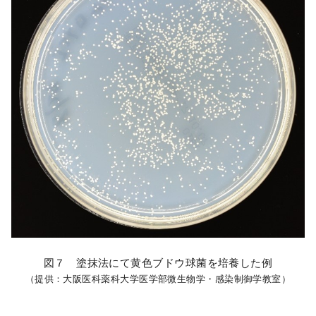
図７ 塗抹法にて黄色ブドウ球菌を培養した例
（提供：大阪医科薬科大学医学部微生物学・感染制御学教室）