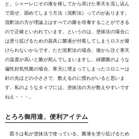
と、シャーレにその液を移してから溶けた寒天を流し込ん
で混ぜ、固めてしまう方法（混釈法）ってのがあります。
混釈法の方が理論上はすべての菌を培養することができる
ので正確といわれています。というのは、塗抹法の場合に
は塗り拡げるための器具に菌液が付着してしまうロスが避
けられないからです。ただ混釈法の場合、後から注ぐ寒天
の温度が高いと菌が死んでしまいますし、緑膿菌のような
偏性好気性菌の場合、寒天に埋まってしまったコロニーは
針の先ほどの小ささで、数えるのに慣れがいると思いま
す。私のようなタイプには、塗抹法の方が数えやすいです
ねえ・・・。
とろろ御用達、便利アイテム
図５は私が塗抹法で使っている、菌液を塗り拡げるため