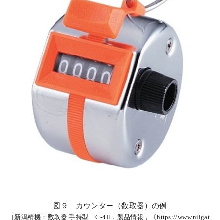
図９ カウンター（数取器）の例
［新潟精機：数取器 手持型 C-4H．製品情報，〔https://www.niigat