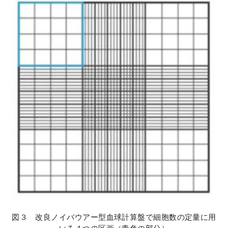
図３ 改良ノイバウアー型血球計算盤で細胞数の定量に用