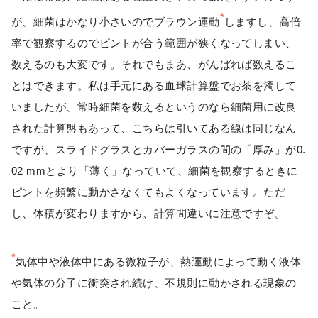
*
が、細菌はかなり小さいのでブラウン運動
しますし、高倍
率で観察するのでピントが合う範囲が狭くなってしまい、
数えるのも大変です。それでもまあ、がんばれば数えるこ
とはできます。私は手元にある血球計算盤でお茶を濁して
いましたが、常時細菌を数えるというのなら細菌用に改良
された計算盤もあって、こちらは引いてある線は同じなん
ですが、スライドグラスとカバーガラスの間の「厚み」が0.
02 mmとより「薄く」なっていて、細菌を観察するときに
ピントを頻繁に動かさなくてもよくなっています。ただ
し、体積が変わりますから、計算間違いに注意ですぞ。
*
気体中や液体中にある微粒子が、熱運動によって動く液体
や気体の分子に衝突され続け、不規則に動かされる現象の
こと。