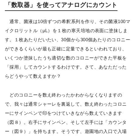
「数取器」を使ってアナログにカウント
通常、菌液は10倍ずつの希釈系列を作り、その菌液100マ
イクロリットル（μL）を１枚の寒天培地の表面に塗抹しま
す。１枚あたりだいたい、30個から300個あたりのコロニー
ができるくらいが最も正確に定量できるといわれており、
いくつか塗抹したうち適切な数のコロニーができた平板を
「採用」してカウントするわけです。さて、あなただった
らどうやって数えますか？
どのコロニーを数え終わったかわからなくなりますの
で、我々は通常シャーレを裏返して、数え終わったコロニ
ーにサインペンで印をつけていきながら数えていきます
（図８）。右手にサインペン、そして左手には「カウンタ
ー（図９）」を持ちます。そうです、遊園地の入口で入場