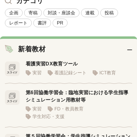
カテゴリ
企画
寄稿
対談・座談会
連載
投稿
レポート
書評
PR
新着教材
看護実習DX教育ツール
実習
看護記録シート
ICT教育
第6回協働学習会：臨地実習における学生指導
シミュレーション用教材等
実習
FD・教員教育
学生対応・支援
第５回協働学習会：学生指導シミュレーション