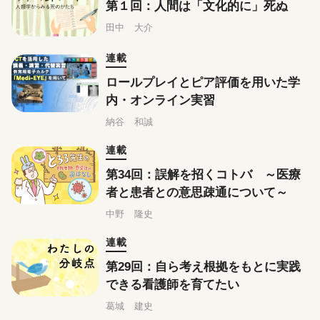
第１回：人間は「文化的に」死ぬ
田中 大介
連載
ロールプレイとピア評価を用いた学
内・オンライン実習
納谷 和誠
連載
第34回：誤解を招くコトバ ～医療
者と患者との意思疎通について～
中野 隆史
連載
第29回：自ら考え根拠をもとに実践
できる看護師を育てたい
葛城 建史