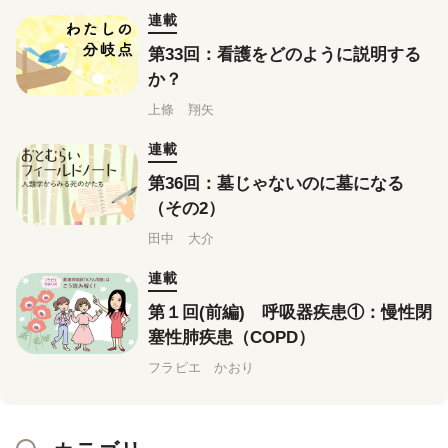
連載
第33回：看護をどのように説明する
か？
上條 翔矢
連載
第36回：墓じゃないのに墓になる
（その2）
田中 大介
連載
第１回(前編) 呼吸器疾患①：慢性閉
塞性肺疾患（COPD）
フラピエ かおり