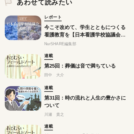
あわせて読みたい
レポート
今こそ改めて、学生とともにつくる
看護教育を【日本看護学校協議会学
校長会】
NurSHARE編集部
連載
第25回：葬儀は音で満ちている
田中 大介
連載
第31回：時の流れと人生の豊かさに
ついて
川瀬 貴之
連載