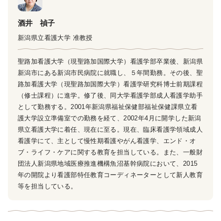
酒井 禎子
新潟県立看護大学 准教授
聖路加看護大学（現聖路加国際大学）看護学部卒業後、新潟県
新潟市にある新潟市民病院に就職し、５年間勤務。その後、聖
路加看護大学（現聖路加国際大学）看護学研究科博士前期課程
（修士課程）に進学。修了後、同大学看護学部成人看護学助手
として勤務する。2001年新潟県福祉保健部福祉保健課県立看
護大学設立準備室での勤務を経て、2002年4月に開学した新潟
県立看護大学に着任、現在に至る。現在、臨床看護学領域成人
看護学にて、主として慢性期看護やがん看護学、エンド・オ
ブ・ライフ・ケアに関する教育を担当している。また、一般財
団法人新潟県地域医療推進機構魚沼基幹病院において、2015
年の開院より看護部特任教育コーディネーターとして新人教育
等を担当している。