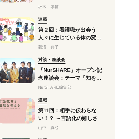
っとわかってきました。
坂木 孝輔
連載
第２回：看護職が出会う
人々に生じている体の変化
（後編）
菱沼 典子
対談・座談会
「NurSHARE」オープン記
念座談会：テーマ「知を共
有する」(第2回)
NurSHARE編集部
連載
第11回：相手に伝わらな
い！？ ～言語化の難しさ
山中 真弓