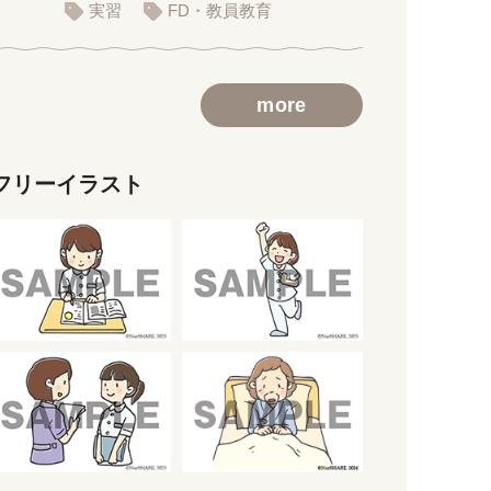
義用スライド）
実習
FD・教員教育
more
フリーイラスト