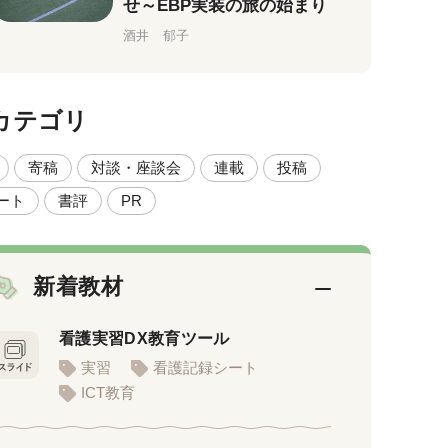
せ～EBP実装の旅の始まり
酒井 郁子
カテゴリ
寄稿
対談・座談会
連載
投稿
ート
書評
PR
新着教材
看護実習DX教育ツール
実習
看護記録シート
ICT教育