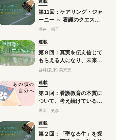
連載
第11回：ケアリング・ジャ
ーニー ～ 看護のクエスト
達成をめざす旅
酒井 郁子
連載
第８回：真実を伝え信じて
もらえる人になり、未来を
創造しながら誠実に向き合
吾郷(蓑原) 美奈恵
うこと
連載
第３回：看護教育の本質に
ついて、考え続けているか
つての私へ
黒田 史彦
連載
第２回：「聖なる牛」を探