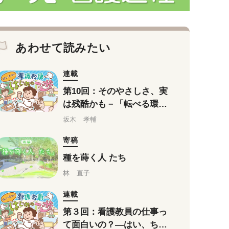
あわせて読みたい
連載
第10回：そのやさしさ、実
は残酷かも－「転べる環
境」と本当のやさしさにつ
坂木 孝輔
いて考える
寄稿
種を蒔く人 たち
林 直子
連載
第３回：看護教員の仕事っ
て面白いの？―はい、ちょ