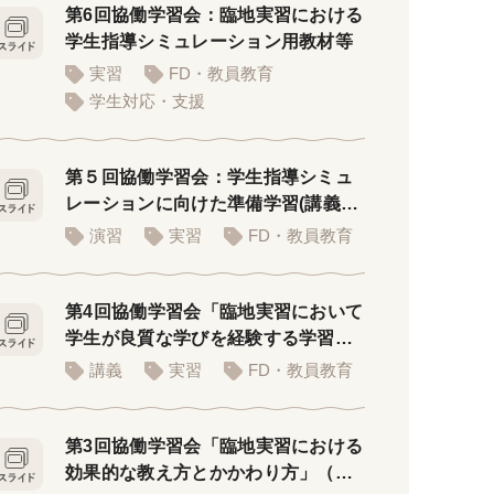
第6回協働学習会：臨地実習における
学生指導シミュレーション用教材等
実習
FD・教員教育
学生対応・支援
第５回協働学習会：学生指導シミュ
レーションに向けた準備学習(講義者
用PPT)
演習
実習
FD・教員教育
第4回協働学習会「臨地実習において
学生が良質な学びを経験する学習環
境」
講義
実習
FD・教員教育
第3回協働学習会「臨地実習における
効果的な教え方とかかわり方」（講