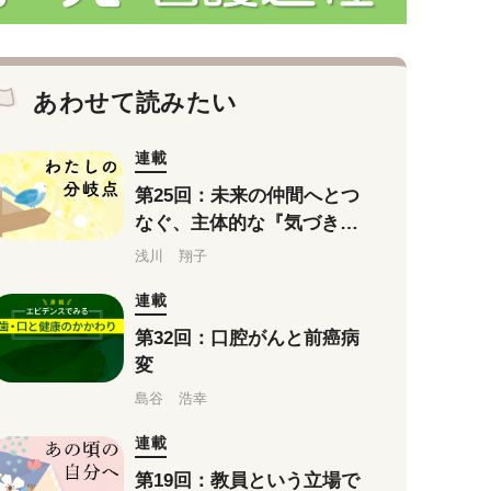
あわせて読みたい
連載
第25回：未来の仲間へとつ
なぐ、主体的な『気づき』
の育成
浅川 翔子
連載
第32回：口腔がんと前癌病
変
島谷 浩幸
連載
第19回：教員という立場で