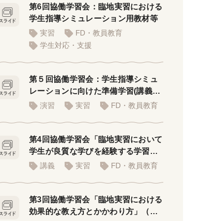
第6回協働学習会：臨地実習における
学生指導シミュレーション用教材等
実習
FD・教員教育
学生対応・支援
第５回協働学習会：学生指導シミュ
レーションに向けた準備学習(講義者
用PPT)
演習
実習
FD・教員教育
第4回協働学習会「臨地実習において
学生が良質な学びを経験する学習環
境」
講義
実習
FD・教員教育
第3回協働学習会「臨地実習における
効果的な教え方とかかわり方」（講