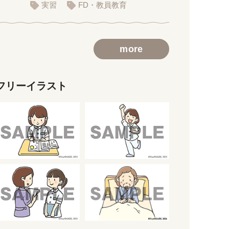
義用スライド）
実習
FD・教員教育
more
フリーイラスト