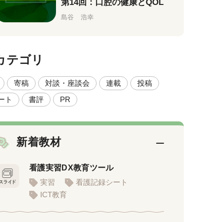
第14回：口腔の健康とQOL
島谷 浩幸
カテゴリ
寄稿
対談・座談会
連載
投稿
ート
書評
PR
新着教材
看護実習DX教育ツール
実習
看護記録シート
ICT教育