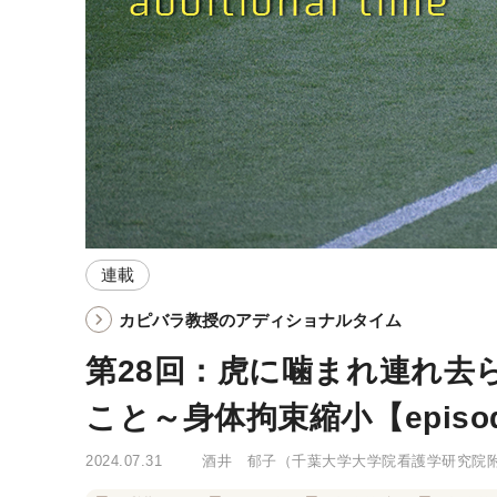
連載
カピバラ教授のアディショナルタイム
第28回：虎に噛まれ連れ去
こと～身体拘束縮小【episod
2024.07.31
酒井 郁子
（千葉大学大学院看護学研究院