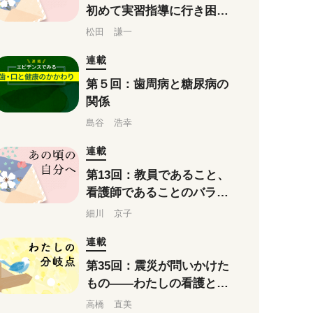
初めて実習指導に行き困惑
した私へ
松田 謙一
連載
第５回：歯周病と糖尿病の
関係
島谷 浩幸
連載
第13回：教員であること、
看護師であることのバラン
スを追い求め続けるあなた
細川 京子
へ
連載
第35回：震災が問いかけた
もの——わたしの看護と教
育の分岐点
高橋 直美