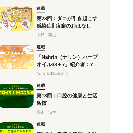
連載
第23回：ダニが引き起こす
感染症⁉ 疥癬のおはなし
中野 隆史
連載
「Nahrin（ナリン）ハーブ
オイル33＋7」紹介者：Yu
ki先生
NurSHARE編集部
連載
第18回：口腔の健康と生活
習慣
島谷 浩幸
連載