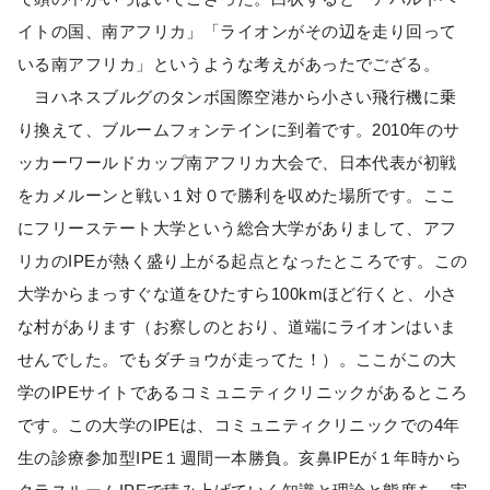
イトの国、南アフリカ」「ライオンがその辺を走り回って
いる南アフリカ」というような考えがあったでござる。
ヨハネスブルグのタンボ国際空港から小さい飛行機に乗
り換えて、ブルームフォンテインに到着です。2010年のサ
ッカーワールドカップ南アフリカ大会で、日本代表が初戦
をカメルーンと戦い１対０で勝利を収めた場所です。ここ
にフリーステート大学という総合大学がありまして、アフ
リカのIPEが熱く盛り上がる起点となったところです。この
大学からまっすぐな道をひたすら100kmほど行くと、小さ
な村があります（お察しのとおり、道端にライオンはいま
せんでした。でもダチョウが走ってた！）。ここがこの大
学のIPEサイトであるコミュニティクリニックがあるところ
です。この大学のIPEは、コミュニティクリニックでの4年
生の診療参加型IPE１週間一本勝負。亥鼻IPEが１年時から