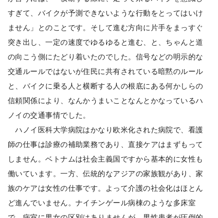
すぎて、バイクが予測できないような行動をとってはいけ
ません」とのことです。そして進む方向に片手をまっすぐ
突き出し、一定の速度でゆるゆると進む、と、ちゃんと道
の向こう側にたどり着いたのでした。信号などの明示的な
交通ルールではないが住民に共有されている暗黙のルール
と、バイクに乗る人と横断する人の根底にある何かしらの
信頼関係により、なんかうまいことなんとかなっているハ
ノイの交通事情でした。
ハノイ医科大学病院はかなり欧米化された病院で、看護
師の仕事は診療の補助業務であり、直接ケアはまずもって
しません。ベトナムは社会主義国ですから基本的に女性も
働いています。一方、伝統的なアジアの家族観があり、家
族のケアは女性の仕事です。よって介護の社会化はほとん
ど進んでいません。ナイチンゲール病棟のような多床室
で、病室に男女の区別はありませんが、男性患者が圧倒的