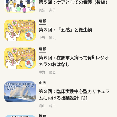
第５回：ケアとしての看護（後編）
菱沼 典子
連載
第３回：「五感」と微生物
中野 隆史
連載
第６回：在郷軍人病って何⁉ レジオ
ネラのおはなし
中野 隆史
企画
第３回：臨床実践中心型カリキュラ
ムにおける授業設計［2］
増山 純二
投稿