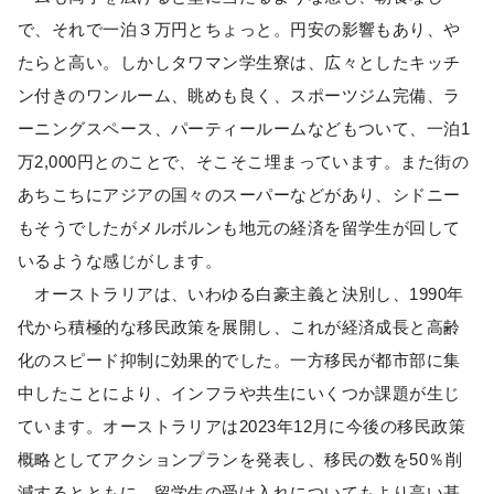
で、それで一泊３万円とちょっと。円安の影響もあり、や
たらと高い。しかしタワマン学生寮は、広々としたキッチ
ン付きのワンルーム、眺めも良く、スポーツジム完備、ラ
ーニングスペース、パーティールームなどもついて、一泊1
万2,000円とのことで、そこそこ埋まっています。また街の
あちこちにアジアの国々のスーパーなどがあり、シドニー
もそうでしたがメルボルンも地元の経済を留学生が回して
いるような感じがします。
オーストラリアは、いわゆる白豪主義と決別し、1990年
代から積極的な移民政策を展開し、これが経済成長と高齢
化のスピード抑制に効果的でした。一方移民が都市部に集
中したことにより、インフラや共生にいくつか課題が生じ
ています。オーストラリアは2023年12月に今後の移民政策
概略としてアクションプランを発表し、移民の数を50％削
減するとともに、留学生の受け入れについてもより高い基