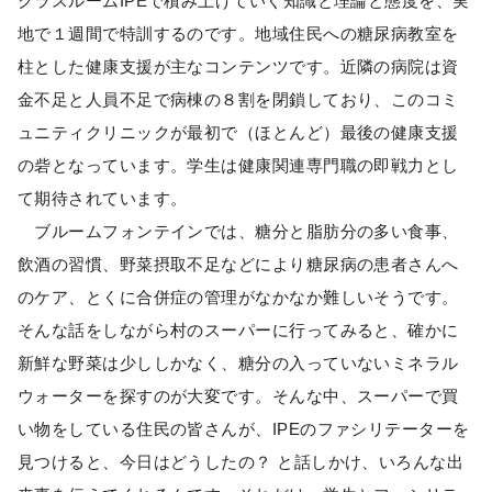
クラスルームIPEで積み上げていく知識と理論と態度を、実
地で１週間で特訓するのです。地域住民への糖尿病教室を
柱とした健康支援が主なコンテンツです。近隣の病院は資
金不足と人員不足で病棟の８割を閉鎖しており、このコミ
ュニティクリニックが最初で（ほとんど）最後の健康支援
の砦となっています。学生は健康関連専門職の即戦力とし
て期待されています。
ブルームフォンテインでは、糖分と脂肪分の多い食事、
飲酒の習慣、野菜摂取不足などにより糖尿病の患者さんへ
のケア、とくに合併症の管理がなかなか難しいそうです。
そんな話をしながら村のスーパーに行ってみると、確かに
新鮮な野菜は少ししかなく、糖分の入っていないミネラル
ウォーターを探すのが大変です。そんな中、スーパーで買
い物をしている住民の皆さんが、IPEのファシリテーターを
見つけると、今日はどうしたの？ と話しかけ、いろんな出