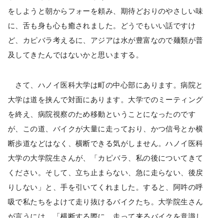
をしようと朝からフォーを頼み、期待どおりのやさしい味
に、舌も身も心も癒されました。どうでもいい話ですけ
ど、カピバラ考えるに、アジアは水が豊富なので麺類が普
及してきたんではないかと思いまする。
さて、ハノイ医科大学は町の中心部にあります。病院と
大学は道を挟んで対面にあります。大学でのミーティング
を終え、病院視察のため移動ということになったのです
が、この道、バイクが大量に走っており、かつ信号とか横
断歩道などはなく、横断できる気がしません。ハノイ医科
大学の大学院生さんが、「カピバラ、私の後についてきて
ください。そして、立ち止まらない、急に走らない、後戻
りしない」と、手を引いてくれました。すると、阿吽の呼
吸で私たちをよけて走り抜けるバイクたち。大学院生さん
が言うには、「横断する際に、走って来るバイクを意識し