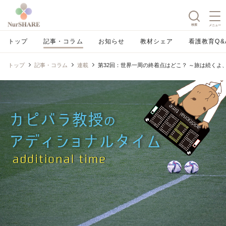
検索
メニュー
トップ
記事・コラム
お知らせ
教材シェア
看護教育Q&
トップ
記事・コラム
連載
第32回：世界一周の終着点はどこ？ ～旅は続くよ