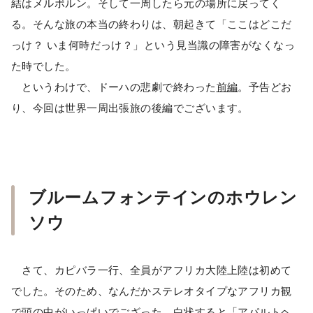
結はメルボルン。そして一周したら元の場所に戻ってく
る。そんな旅の本当の終わりは、朝起きて「ここはどこだ
っけ？ いま何時だっけ？」という見当識の障害がなくなっ
た時でした。
というわけで、ドーハの悲劇で終わった
前編
。予告どお
り、今回は世界一周出張旅の後編でございます。
ブルームフォンテインのホウレン
ソウ
さて、カピバラ一行、全員がアフリカ大陸上陸は初めて
でした。そのため、なんだかステレオタイプなアフリカ観
で頭の中がいっぱいでござった。白状すると「アパルトヘ