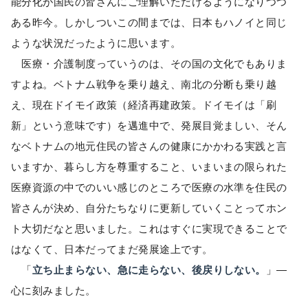
能分化が国民の皆さんにご理解いただけるようになりつつ
ある昨今。しかしついこの間までは、日本もハノイと同じ
ような状況だったように思います。
医療・介護制度っていうのは、その国の文化でもありま
すよね。ベトナム戦争を乗り越え、南北の分断も乗り越
え、現在ドイモイ政策（経済再建政策。ドイモイは「刷
新」という意味です）を邁進中で、発展目覚ましい、そん
なベトナムの地元住民の皆さんの健康にかかわる実践と言
いますか、暮らし方を尊重すること、いまいまの限られた
医療資源の中でのいい感じのところで医療の水準を住民の
皆さんが決め、自分たちなりに更新していくことってホン
ト大切だなと思いました。これはすぐに実現できることで
はなくて、日本だってまだ発展途上です。
「
立ち止まらない、急に走らない、後戻りしない。
」—
心に刻みました。