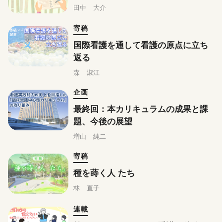
田中 大介
寄稿
国際看護を通して看護の原点に立ち
返る
森 淑江
企画
最終回：本カリキュラムの成果と課
題、今後の展望
増山 純二
寄稿
種を蒔く人 たち
林 直子
連載