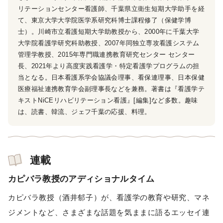
リテーションセンター看護師、千葉県立衛生短期大学助手を経
て、東京大学大学院医学系研究科博士課程修了（保健学博
士）。川崎市立看護短期大学助教授から、2000年に千葉大学
大学院看護学研究科助教授、2007年同独立専攻看護システム
管理学教授、2015年専門職連携教育研究センター センター
長、2021年より高度実践看護学・特定看護学プログラムの担
当となる。日本看護系学会協議会理事、看保連理事、日本保健
医療福祉連携教育学会副理事長などを兼務。著書は『看護学テ
キストNiCEリハビリテーション看護』[編集]など多数。趣味
は、読書、韓流、ジェフ千葉の応援、料理。
連載
カピバラ教授のアディショナルタイム
カピバラ教授（酒井郁子）が、看護学の教育や研究、マネ
ジメントなど、さまざまな話題を気ままに語るエッセイ連