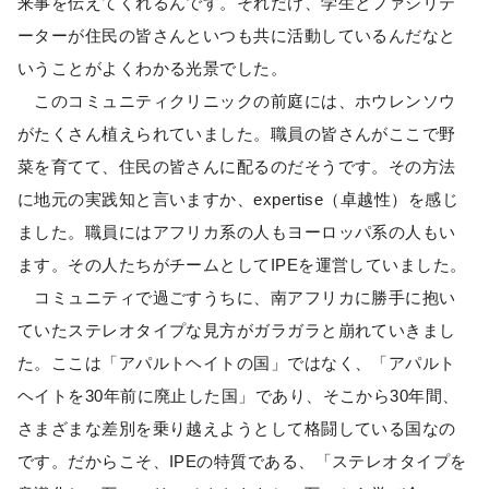
来事を伝えてくれるんです。それだけ、学生とファシリテ
ーターが住民の皆さんといつも共に活動しているんだなと
いうことがよくわかる光景でした。
このコミュニティクリニックの前庭には、ホウレンソウ
がたくさん植えられていました。職員の皆さんがここで野
菜を育てて、住民の皆さんに配るのだそうです。その方法
に地元の実践知と言いますか、expertise（卓越性）を感じ
ました。職員にはアフリカ系の人もヨーロッパ系の人もい
ます。その人たちがチームとしてIPEを運営していました。
コミュニティで過ごすうちに、南アフリカに勝手に抱い
ていたステレオタイプな見方がガラガラと崩れていきまし
た。ここは「アパルトヘイトの国」ではなく、「アパルト
ヘイトを30年前に廃止した国」であり、そこから30年間、
さまざまな差別を乗り越えようとして格闘している国なの
です。だからこそ、IPEの特質である、「ステレオタイプを