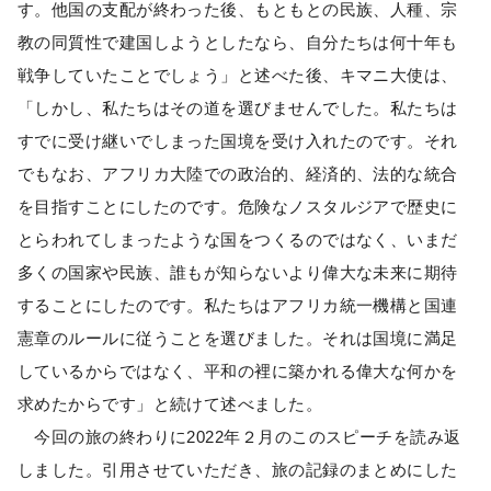
す。他国の支配が終わった後、もともとの民族、人種、宗
教の同質性で建国しようとしたなら、自分たちは何十年も
戦争していたことでしょう」と述べた後、キマニ大使は、
「しかし、私たちはその道を選びませんでした。私たちは
すでに受け継いでしまった国境を受け入れたのです。それ
でもなお、アフリカ大陸での政治的、経済的、法的な統合
を目指すことにしたのです。危険なノスタルジアで歴史に
とらわれてしまったような国をつくるのではなく、いまだ
多くの国家や民族、誰もが知らないより偉大な未来に期待
することにしたのです。私たちはアフリカ統一機構と国連
憲章のルールに従うことを選びました。それは国境に満足
しているからではなく、平和の裡に築かれる偉大な何かを
求めたからです」と続けて述べました。
今回の旅の終わりに2022年２月のこのスピーチを読み返
しました。引用させていただき、旅の記録のまとめにした