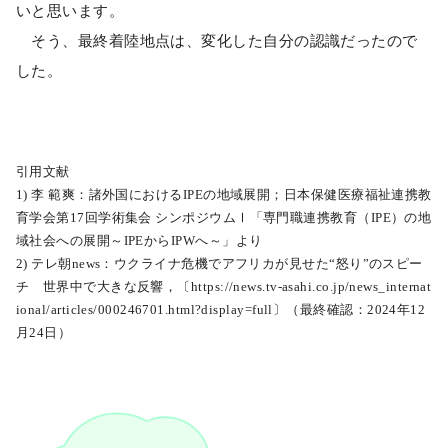
いと思います。
そう、最終着陸地点は、変化した自分の認識だったので
した。
引用文献
1) 李 範爽：諸外国におけるIPEの地域展開；日本保健医療福祉連携教
育学会第17回学術集会 シンポジウムⅠ「専門職連携教育（IPE）の地
域社会への展開～IPEからIPWへ～」より
2) テレ朝news：ウクライナ危機でアフリカが見せた“怒り”のスピー
チ 世界中で大きな反響，〔https://news.tv-asahi.co.jp/news_internat
ional/articles/000246701.html?display=full〕（最終確認：2024年12
月24日）