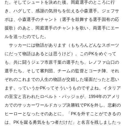
た。そしてシュートを決めた後、岡庭選手のところに行
き、ハグして、感謝の気持ちを伝える小森選手。ジェフサ
ポは、小森選手のチャント（選手を鼓舞する選手固有の応
援歌）のあと、岡庭選手のチャントを歌い、両選手にエー
ルを送ったのでした。
サッカーには物語があります（もちろんどんなスポーツ
にだって物語はあるとは思うけど）。このPKをめぐって
も、共に闘うジェフ市原千葉の選手たち、レノファ山口の
選手たち、そして審判団、チームの監督とコーチ陣、それ
ぞれのこれまでの人生の物語が交錯した場面だったと思い
ます。っていうかPKってそういうものですよね。イタリア
の至宝と言われたロベルト・バッジョが、1994年のアメリ
カでのサッカーワールドカップ決勝戦でPKを外し、悲劇の
ヒーローとなったそのあとに、「PKを外すことができるの
は、PKを蹴る勇気をもつ者だけだ」と名言を残しましたっ