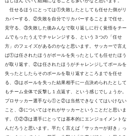
はしぼんでいく組織になることも多いかなと思います。
任せるほうにとっては①失敗したとしても任せた側がリ
カバーする、②失敗を自分でリカバーすることまで任せ、
見守る、③失敗した後みんなで取り返しに行く覚悟をチー
ムでもったうえでチャレンジする、という３つの「任せ
方」のフェイズがあるのかなと思います。サッカーで言え
ば①は任されたほうがボールを失ったとしても任せたほう
が取り返す、②は任されたほうがチャレンジしてボールを
失ったとしたらそのボールを取り返すところまでを任せ
る、③はボールを失った結果相手に一点決められたとして
もチーム全体で反撃し１点返す、という感じでしょうか。
プロサッカー選手なら①と②は当然できなくてはいけない
こと、③についてはそれがサッカーということだと思いま
す。①②③は選手にとっては基本的にエンジョイメントな
んだろうと思います。平たく言えば「サッカーが好き」っ