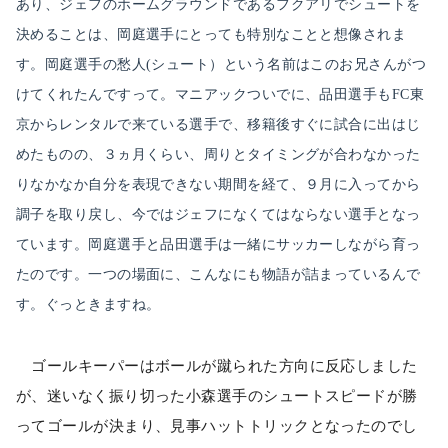
あり、ジェフのホームグラウンドであるフクアリでシュートを
決めることは、岡庭選手にとっても特別なことと想像されま
す。岡庭選手の愁人(シュート）という名前はこのお兄さんがつ
けてくれたんですって。マニアックついでに、品田選手もFC東
京からレンタルで来ている選手で、移籍後すぐに試合に出はじ
めたものの、３ヵ月くらい、周りとタイミングが合わなかった
りなかなか自分を表現できない期間を経て、９月に入ってから
調子を取り戻し、今ではジェフになくてはならない選手となっ
ています。岡庭選手と品田選手は一緒にサッカーしながら育っ
たのです。一つの場面に、こんなにも物語が詰まっているんで
す。ぐっときますね。
ゴールキーパーはボールが蹴られた方向に反応しました
が、迷いなく振り切った小森選手のシュートスピードが勝
ってゴールが決まり、見事ハットトリックとなったのでし