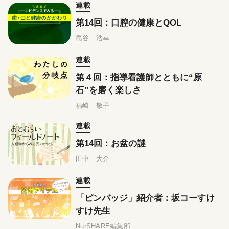
連載
第14回：口腔の健康とQOL
島谷 浩幸
連載
第４回：指導看護師とともに“原
石”を磨く楽しさ
福崎 敬子
連載
第14回：お盆の謎
田中 大介
連載
「ピンバッジ」紹介者：坂コーすけ
すけ先生
NurSHARE編集部