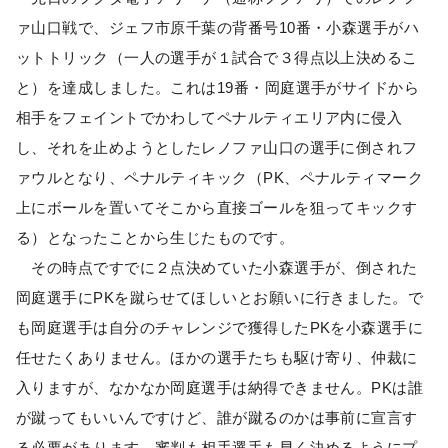
ァ山口戦で、ジェフ市原千葉の背番号10番・小森選手がハ
ットトリック（一人の選手が１試合で３得点以上決めるこ
と）を達成しました。これは19番・岡庭選手がサイドから
相手をフェイントでかわしてペナルティエリア内に侵入
し、それを止めようとしたレノファ山口の選手に倒されフ
ァウルとなり、ペナルティキック（PK、ペナルティマーク
上にボールを置いてそこから直接ゴールを狙ってキックす
る）となったことから生じたものです。
その時点ですでに２点決めていた小森選手が、倒された
岡庭選手にPKを蹴らせてほしいとお願いに行きました。で
も岡庭選手は自分のチャレンジで獲得したPKを小森選手に
任せたくありません。ほかの選手たちも駆け寄り、仲裁に
入りますが、なかなか岡庭選手は納得できません。PKは誰
が蹴ってもいいんですけど、誰が蹴るのかは事前に宣言す
る必要があります。審判も相手選手も早く決めるようにプ