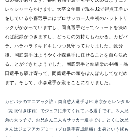
レッシャーをかけます。大卒２年目で現在J2で得点王争い
をしている小森選手にはプロサッカー人生初のハットトリ
ックがかかっていますし、岡庭選手だってシュートを決め
れば記録がつきますし、どっちの気持ちもわかる。カピバ
ラ、ハラハラドキドキしつつ見守っておりました。数分
後、岡庭選手はようやく小森選手に任せることを自ら決め
ることができたようでした。岡庭選手と幼馴染の44番・品
田選手も駆け寄って、岡庭選手の頭をぽんぽんしてなだめ
ます。そして、小森選手が蹴ることになりました。
カピバラのマニアック註：岡庭愁人選手はFC東京からレンタル
（期限付き移籍）でジェフに来てくれている選手です。３人兄
弟の末っ子で、お兄さん二人もサッカー選手です。とくに次兄
さんはジェフアカデミー（プロ選手育成組織）出身という縁も