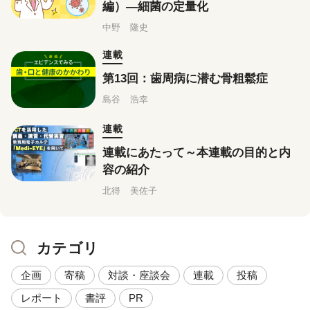
編）―細菌の定量化
中野 隆史
連載
第13回：歯周病に潜む骨粗鬆症
島谷 浩幸
連載
連載にあたって～本連載の目的と内
容の紹介
北得 美佐子
カテゴリ
企画
寄稿
対談・座談会
連載
投稿
レポート
書評
PR