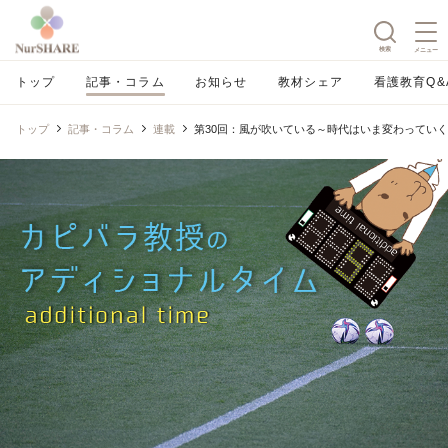
検索
メニュー
トップ
記事・コラム
お知らせ
教材シェア
看護教育Q&
トップ
記事・コラム
連載
第30回：風が吹いている～時代はいま変わっていく