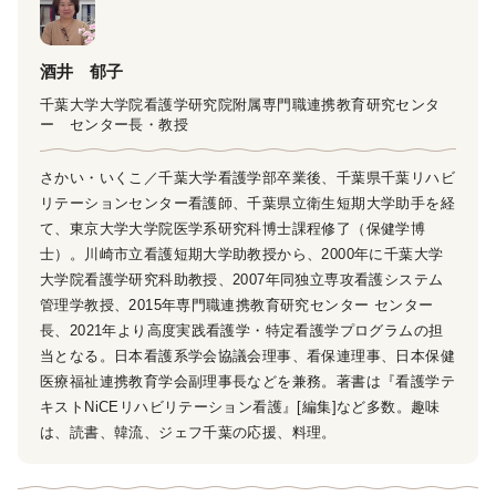
酒井 郁子
千葉大学大学院看護学研究院附属専門職連携教育研究センタ
ー センター長・教授
さかい・いくこ／千葉大学看護学部卒業後、千葉県千葉リハビ
リテーションセンター看護師、千葉県立衛生短期大学助手を経
て、東京大学大学院医学系研究科博士課程修了（保健学博
士）。川崎市立看護短期大学助教授から、2000年に千葉大学
大学院看護学研究科助教授、2007年同独立専攻看護システム
管理学教授、2015年専門職連携教育研究センター センター
長、2021年より高度実践看護学・特定看護学プログラムの担
当となる。日本看護系学会協議会理事、看保連理事、日本保健
医療福祉連携教育学会副理事長などを兼務。著書は『看護学テ
キストNiCEリハビリテーション看護』[編集]など多数。趣味
は、読書、韓流、ジェフ千葉の応援、料理。