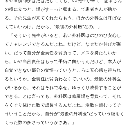
者や看護師がばたばたしてても、○○先生が来て、患者さん
の横に立つと、場がすーっと収まる。で患者さんが助か
る。その先生が来てくれたらもう、ほかの外科医は呼ばな
くていいわけ。だから、“最後の外科医”なの。」
「そういう先生がいると、若い外科医はのびのび安心し
てチャレンジできるんだよね。だけど、なぜだか伸びが遅
い。だって自分が全責任を背負って、メスを持たないか
ら。いや当然責任はもって手術に向かうんだけど、本人が
自覚できない部分の覚悟っていうところに安心感を得られ
るというか。全責任は背負わなくていいの。最後の外科医
がいるから。それはそれで幸せ。ゆっくり成長することが
できる。とは言っても、外科医は修羅場を背負って、それ
をくぐり抜けた数で成長するんだよね。場数を踏むってそ
ういうことだから。自分が“最後の外科医”だっていう腹をく
くった数の多さっていうかさあ。」