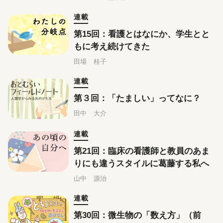
連載
第15回：看護とはなにか、学生とと
もに考え続けてきた
田場 桂子
連載
第３回：「たましい」ってなに？
田中 大介
連載
第21回：臨床の看護師と教員のあま
りにも違うスタイルに葛藤する私へ
山中 源治
連載
第30回：微生物の「数え方」（前