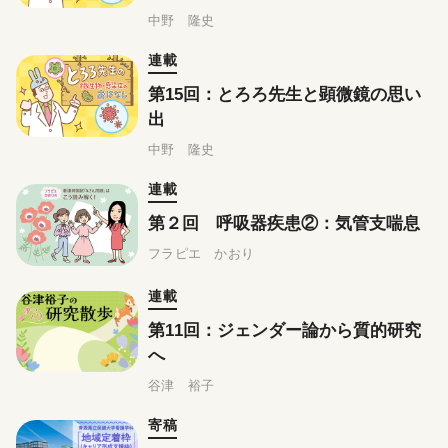
中野 隆史
連載
第15回：とろろ先生と顕微鏡の思い
出
中野 隆史
連載
第２回 呼吸器疾患②：気管支喘息
フラピエ かおり
連載
第11回：ジェンダー論から質的研究
へ
谷津 裕子
寄稿