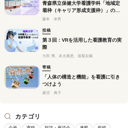
青森県立保健大学看護学科「地域定
着枠（キャリア形成支援枠）」の取
り組み
藤本 幸男
投稿
第３回：VRを活用した看護教育の実
際
大田 博、末次典恵、坂梨左織
寄稿
「人体の構造と機能」を看護に引き
つけよう
菱沼 典子
カテゴリ
企画
寄稿
対談・座談会
連載
投稿