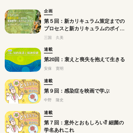
企画
第５回：新カリキュラム策定までの
プロセスと新カリキュラムのポイン
ト
三国 久美
連載
第20回：衰えと喪失を抱えて生きる
安保 寛明
連載
第９回：感染症を映画で学ぶ
中野 隆史
連載
第７回：意外とおもしろい⁉ 細菌の
学名あれこれ