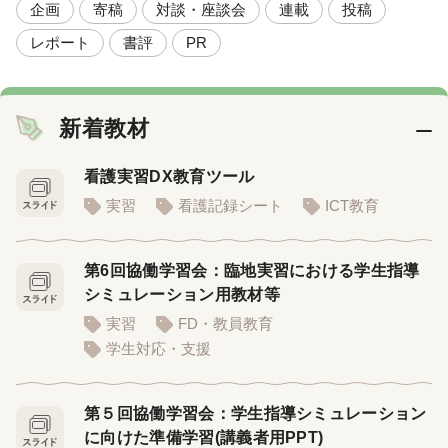
企画
寄稿
対談・座談会
連載
投稿
レポート
書評
PR
新着教材
看護実習DX教育ツール
実習
看護記録シート
ICT教育
第6回協働学習会：臨地実習における学生指導
シミュレーション用教材等
実習
FD・教員教育
学生対応・支援
第５回協働学習会：学生指導シミュレーション
に向けた準備学習(講義者用PPT)