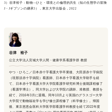
3）谷津裕子：動物―ひと・環境との倫理的共生（知の生態学の冒険
J・Jギブソンの継承5），東京大学出版会，2022
谷津 裕子
公立大学法人宮城大学人間・健康学系看護学群 教授
やつ・ひろこ／日本赤十字看護大学卒業後、大田原赤十字病院
（現那須赤十字病院）看護師、日本赤十字看護大学助手を経
て、日本赤十字看護大学大学院看護学研究科博士後期課程修了
（看護学博士）。同大学および大学院の講師、准教授、教授を
経て、2016年3月に退職。同年10月より英国のグラスゴー大学
大学院で動物福祉学を学び修士課程修了（科学修士）。帰国
後、東京慈恵会医科大学医学部看護学科教授を経て2022年度