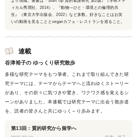
より現職。著書は『Start Up 質的看護研究 第2版』（学研メデ
ィカル秀潤社、2014）、『動物―ひと・環境との倫理的共
生』（東京大学出版会、2022）など多数。好きなことはお笑
いの動画を見ることとveganカフェ・レストランを巡ること。
連載
谷津裕子の ゆっくり研究散歩
多様な研究テーマをもつ筆者。これまで取り組んできた研
究テーマには、テーマからテーマへと流れゆくストーリー
があり、その折々に気づきや驚き、ワクワク感を覚えるシ
ーンがありました。本連載では研究テーマに出会う散歩道
を、読者の皆さんと共にゆっく～り歩みます。
第13回：質的研究から留学へ