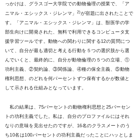
っかけは、グラスゴー大学院での動物倫理の授業で、「ア
2)
ニマル・エシックス・ジレンマ」
が宿題に出されたことで
す。「アニマル・エシックス・ジレンマ」は、獣医学の学
部生向けに開発された、無料で利用できるコンピュータ支
援学習ツールです。動物への関わりに関する12の質問につ
いて、自分が最も適切と考える行動を５つの選択肢から選
んでいくと、最終的に、自分が動物倫理の５つの立場、①
功利主義、②契約論、③関係論、④種の保全主義、⑤動物
権利思想、のどれを何パーセントずつ保有するかが数値と
して示される仕組みとなっています。
私の結果は、75パーセントの動物権利思想と25パーセン
トの功利主義でした。私は、自分のプロファイルにはそれ
なりの意味を見出せたのですが、16名のクラスメートのう
ち10名は100パーセントの功利主義だったことにハッとしま