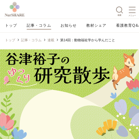
検索
メニュー
トップ
記事・コラム
お知らせ
教材シェア
看護教育Q&
トップ
記事・コラム
連載
第14回：動物福祉学から学んだこと