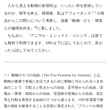
人から見える動物の多様性は、いったい何を意味してい
※2
るのか。留学を終え、帰国後、私はアフォーダンス
の視
点からこの問いについて考察し、拙著『動物：ひと・環境
3)
との倫理的共生』
に著しました。
ちなみに、「アニマル・エシックス・ジレンマ」は誰で
も無料で利用できます。URLを下に記しておくので、良か
ったら試してみてください。
※1
動物の５つの自由（The Five Freedom for Animals）とは、
動物が健康で幸福に生活できるために動物に与えられるべき自
由のことで、①飢えと乾きからの自由、②不快からの自由、③
痛み・障害・病気からの自由、④恐怖や苦痛からの自由、⑤正
常な行動を表現する自由の５つから成ります。1965年英国で家
畜の福祉を確保することを目的に策定された「ブランベル報告