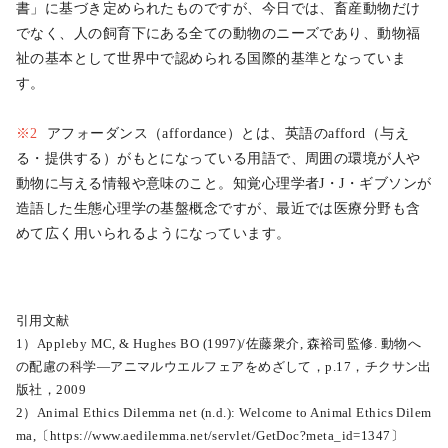
書」に基づき定められたものですが、今日では、畜産動物だけ
でなく、人の飼育下にある全ての動物のニーズであり、動物福
祉の基本として世界中で認められる国際的基準となっていま
す。
※2
アフォーダンス（affordance）とは、英語のafford（与え
る・提供する）がもとになっている用語で、周囲の環境が人や
動物に与える情報や意味のこと。知覚心理学者J・J・ギブソンが
造語した生態心理学の基盤概念ですが、最近では医療分野も含
めて広く用いられるようになっています。
引用文献
1）Appleby MC, & Hughes BO (1997)/佐藤衆介, 森裕司監修. 動物へ
の配慮の科学―アニマルウエルフェアをめざして，p.17，チクサン出
版社，2009
2）Animal Ethics Dilemma net (n.d.): Welcome to Animal Ethics Dilem
ma,〔https://www.aedilemma.net/servlet/GetDoc?meta_id=1347〕