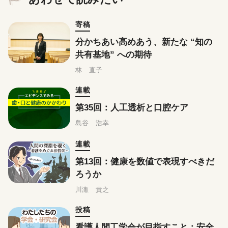
寄稿
分かちあい高めあう、新たな “知の
共有基地” への期待
林 直子
連載
第35回：人工透析と口腔ケア
島谷 浩幸
連載
第13回：健康を数値で表現すべきだ
ろうか
川瀬 貴之
投稿
看護人間工学会が目指すこと：安全