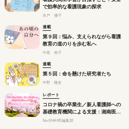
で効率的な看護現象の探求
水戸 優子
連載
第９回：悩み、支えられながら看護
教育の道のりを歩む私へ
中尾 裕子
連載
第５回：命を懸けた研究者たち
中野 隆史
レポート
コロナ禍の卒業生／新人看護師への
基礎教育機関による支援：湘南医療
大学における実践報告
NurSHARE編集部