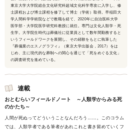
東京大学大学院総合文化研究科超域文化科学専攻に入学し、修
士課程および博士課程を修了して博士（学術）取得。早稲田大
学人間科学学術院などで教職を経て、2020年に自治医科大学
医学部・大学院医学研究科教授に就任。専門は文化人類学・死
生学。大学院生時代は葬儀社に従業員として数年間勤務すると
いうフィールドワークを展開し、その経験をもとに執筆した
『葬儀業のエスノグラフィ』（東京大学出版会，2017）をは
じめ、主に現代的な葬制への関心を通じて「死をめぐる文化」
の調査研究を進めている。
連載
おとむらいフィールドノート ～人類学からみる死
のかたち～
人間が死ぬってどういうことなんだろう……。このコラム
では、人類学者である筆者があれこれと書き留めていくフ