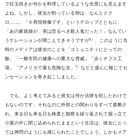
で目玉焼きか何かを料理しているような光景にも見えます
よね。しかし、彼女が割っている卵は、なんとドク
ロ……。「※再現映像です」というテロップとともに、
「あの家政婦が、実は恐るべき殺人鬼だった！」なんてい
6）
うナレーションが聞こえてきそうですが
、このように当
時のメディアは彼女のことを「コミュニティにとっての
敵」「一般市民の健康への重大な脅威」「歩くチフス工
7）
場」「アメリカで最も危険な女」
などと盛んに報じてセ
ンセーションを巻き起こしました。
でも、よく考えてみると彼女は何か法律を犯したわけで
もないのです。それなのに外部との関わりをすべて遮断さ
れ、来る日も来る日も検査と観察を繰り返されて掘っ立て
小屋の中に閉じ込められたままという生活は、彼女にとっ
ては拷問のようにも感じられたことでしょう。しかもメア