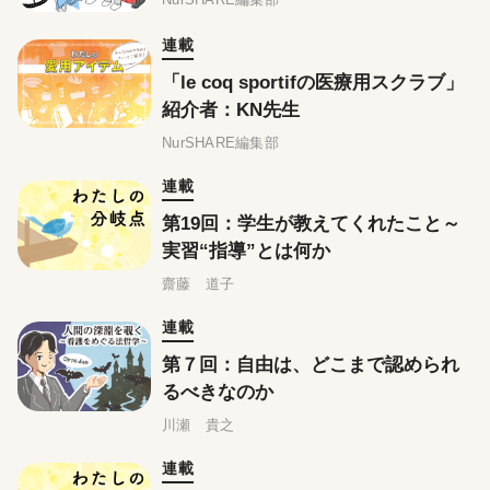
連載
「le coq sportifの医療用スクラブ」
紹介者：KN先生
NurSHARE編集部
連載
第19回：学生が教えてくれたこと～
実習“指導”とは何か
齋藤 道子
連載
第７回：自由は、どこまで認められ
るべきなのか
川瀬 貴之
連載