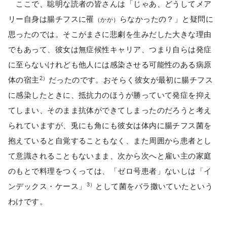
ここで、聡明な読者の皆さんは「じゃあ、どうしてメア
リー自身は腸チフスに罹
らなかったの？」と疑問に
（かか）
思ったのでは。そこがまさに悲劇を生みだした大きな理由
でもあって、彼女は無症候性キャリア、つまり自らは発症
に至らないけれども他人には感染させる可能性のある病原
2）
体の宿主
だったのです。おそらく彼女が最初に腸チフス
に感染したときに、抵抗力のほうが勝っていて発症を抑え
てしまい、そのまま抗体ができてしまったのだろうと考え
られていますが、兎にも角にも彼女は体内に腸チフス菌を
抱えていると自覚することもなく、また周囲から患者とし
て意識されることもないまま、次から次へと雇い主の家庭
のもとで料理をつくっては、「ゼロ号患者」ないしは「イ
3）
ンデックス・ケース」
として菌をバラ撒いていたという
わけです。