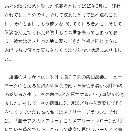
局との取り決めを破った犯罪者として1915年3月に「逮捕」
されてしまうのです。そして彼女にとっては不運なこと
に、そのときにはもう彼女を助けてくれる恋人も、そして
訴訟を支えてくれた弁護士もこの世を去ってしまってお
り、彼女はアメリカの地に渡ってきた当初と同じように一
人ぼっちで何とか暮らさなくてはならない状況にありまし
た。
逮捕のきっかけは、やはり腸チフスの集団感染。ニュー
ヨークのとある産婦人科病院で働く医療従事者から計25名
の感染者が生じ、その内の2名が死亡するという事態が起き
ました。そして、その病院に3ヵ月ほど前から勤務して料理
をつくっていた女性の名前はメアリー・ブラウン。それ
は、「腸チフスのメアリー」ことメアリー・マローンが用
いていた偽名でした。こうして彼女は再びリバーサイド病