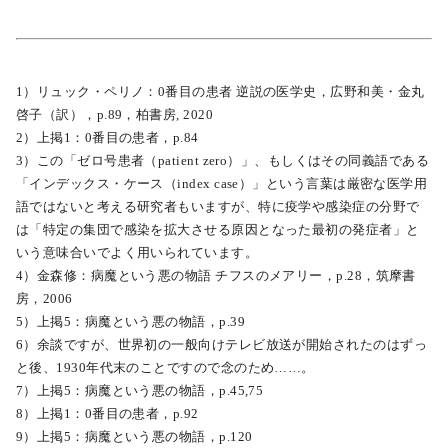
1）リュック・ペリノ：0番目の患者 逆説の医学史，広野和美・金丸
啓子（訳），p.89，柏書房, 2020
2）上掲1：0番目の患者，p.84
3）この「ゼロ号患者（patient zero）」、もしくはその同義語である
「インデックス・ケース（index case）」という言葉は厳密な医学用
語ではないと考える研究者もいますが、特に疫学や感染症の分野で
は「特定の集団で感染を拡大させる原因となった最初の発症者」と
いう意味合いでよく用いられています。
4）金森修：病魔という悪の物語 チフスのメアリー，p.28，筑摩書
房，2006
5）上掲5：病魔という悪の物語，p.39
6）余談ですが、世界初の一般向けテレビ放送が開始されたのはずっ
と後、1930年代末のことですので念のため……。
7）上掲5：病魔という悪の物語，p.45,75
8）上掲1：0番目の患者，p.92
9）上掲5：病魔という悪の物語，p.120