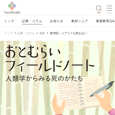
検索
メニュー
トップ
記事・コラム
お知らせ
教材シェア
看護教育Q&
トップ
記事・コラム
連載
第29回：メアリーも死なない