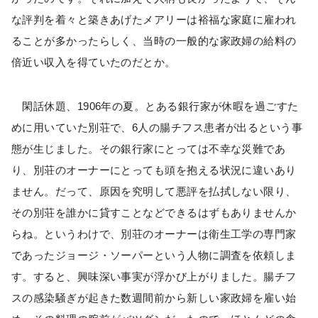
な評判を着々と築きあげたメアリーは裕福な家庭に雇われ
ることが多かったらしく、当時の一般的な家政婦の給料の
倍近い収入を得ていたのだとか。
閑話休題、1906年の夏。とある銀行家が休暇を過ごすた
めに用いていた別荘で、6人の腸チフス患者が出るという事
態が生じました。その銀行家にとっては不幸な災難であ
り、別荘のオーナーにとっても頭を抱える状況に違いあり
ません。だって、原因を究明して悪評を払拭しない限り、
その別荘を誰かに貸すことなどできるはずもありませんか
らね。というわけで、別荘のオーナーは衛生工学の専門家
であったジョージ・ソーパーという人物に調査を依頼しま
す。すると、興味深い事実が浮かび上がりました。腸チフ
スの感染騒ぎが起きた数週間前から新しい家政婦を雇い始