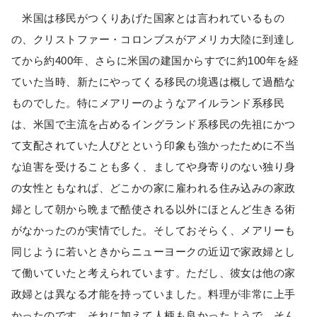
米国は移民がつくりあげた国家とは言われているもの
の、クリストファー・コロンブスがアメリカ大陸に到達し
てから約400年、さらに米国の建国からすでに約100年を経
ていた当時、新たにやってくる移民の境遇は概して過酷な
ものでした。特にメアリーのようなアイルランド系移民
は、米国で主流を占めるイングランド系移民の先祖にかつ
て支配されていた人びとという印象も強かったために不当
な迫害を受けることも多く、ましてや身寄りのない独り身
の女性ともなれば、どこかの家に雇われる住み込みの家政
婦として朝から晩まで酷使される以外にほとんど生きる術
がなかったのが実情でした。そしておそらく、メアリーも
同じように若いときからニューヨークの近辺で家政婦とし
て働いていたと考えられています。ただし、彼女は他の家
政婦とは異なる才能を持っていました。料理が非常に上手
かったのです。それに加えて人柄も良かったようで、そん