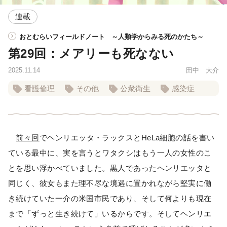
連載
おとむらいフィールドノート ～人類学からみる死のかたち～
第29回：メアリーも死なない
2025.11.14
田中 大介
看護倫理
その他
公衆衛生
感染症
前々回
でヘンリエッタ・ラックスとHeLa細胞の話を書い
ている最中に、実を言うとワタクシはもう一人の女性のこ
とを思い浮かべていました。黒人であったヘンリエッタと
同じく、彼女もまた理不尽な境遇に置かれながら堅実に働
き続けていた一介の米国市民であり、そして何よりも現在
まで「ずっと生き続けて」いるからです。そしてヘンリエ