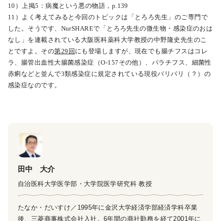
10）上掲5：病魔という悪の物語，p.139
11）よく考えてみると今回のトピックは「とろろ先生」のご専門で
した。そうです、NurSHAREで「とろろ先生の微生物・感染症のおは
なし」を連載されている大阪医科薬科大学教授の中野隆史先生のこ
とですよ。その
第29回
にも登場しますが、現在でも腸チフスはコレ
ラ、腸管出血性大腸菌感染症（O-157その他）、パラチフス、細菌性
赤痢などと並んで3類感染症に規定されている現役バリバリ（？）の
感染症なのです。
田中 大介
自治医科大学医学部・大学院医学研究科 教授
たなか・だいすけ／1995年に金沢大学経済学部経済学科卒業
後、三菱商事株式会社入社。6年間の商社勤務を経て2001年に