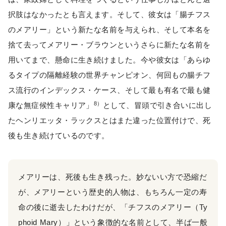
択肢はなかったとも言えます。そして、彼女は「腸チフス
のメアリー」という新たな名前を与えられ、そして本名を
捨て去ってメアリー・ブラウンというさらに新たな名前を
用いてまで、懸命に生き続けました。今や彼女は「あらゆ
るタイプの隔離経験の世界チャンピオン、何回もの腸チフ
ス流行のインデックス・ケース、そして最も有名で最も健
8）
康な無症候性キャリア」
として、冒頭で引き合いに出し
たヘンリエッタ・ラックスとはまた違った位置付けで、死
後も生き続けているのです。
メアリーは、死後も生き残った。妙ないい方で恐縮だ
が、メアリーという歴史的人物は、もちろん一定の寿
命の後に逝去したわけだが、「チフスのメアリー（Ty
phoid Mary）」という象徴的な名前として、半ば一般