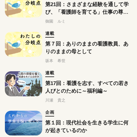
第21回：さまざまな経験を通して学
び、「看護師を育てる」仕事の尊さ
を実感する
御園 ルミ
連載
第７回：ありのままの看護教員、あ
りのままの母として
坂本 希世
連載
第17回：看護を志す、すべての若き
人びとのために～福利編～
川瀬 貴之
企画
第１回：現代社会を生きる学生に何
が起きているのか