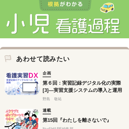
あわせて読みたい
企画
第６回：実習記録デジタル化の実際
[3]―実習支援システムの導入と運用
野島 敬祐
連載
第15回『わたしを離さないで』
NurSHARE編集部