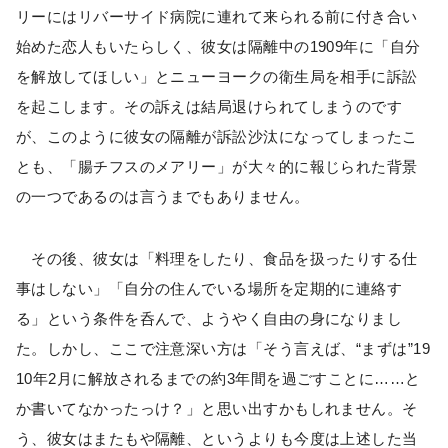
リーにはリバーサイド病院に連れて来られる前に付き合い
始めた恋人もいたらしく、彼女は隔離中の1909年に「自分
を解放してほしい」とニューヨークの衛生局を相手に訴訟
を起こします。その訴えは結局退けられてしまうのです
が、このように彼女の隔離が訴訟沙汰になってしまったこ
とも、「腸チフスのメアリー」が大々的に報じられた背景
の一つであるのは言うまでもありません。
その後、彼女は「料理をしたり、食品を扱ったりする仕
事はしない」「自分の住んでいる場所を定期的に連絡す
る」という条件を呑んで、ようやく自由の身になりまし
た。しかし、ここで注意深い方は「そう言えば、“まずは”19
10年2月に解放されるまでの約3年間を過ごすことに……と
か書いてなかったっけ？」と思い出すかもしれません。そ
う、彼女はまたもや隔離、というよりも今度は上述した当