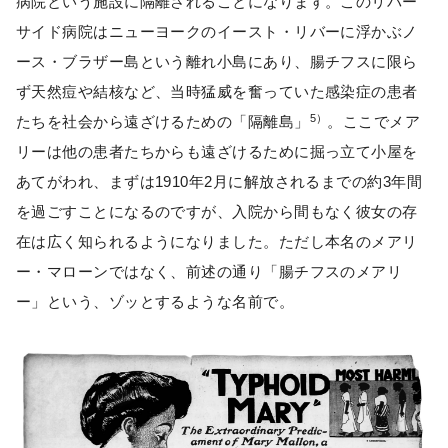
病院という施設に隔離されることになります。このリバー
サイド病院はニューヨークのイースト・リバーに浮かぶノ
ース・ブラザー島という離れ小島にあり、腸チフスに限ら
ず天然痘や結核など、当時猛威を奮っていた感染症の患者
5）
たちを社会から遠ざけるための「隔離島」
。ここでメア
リーは他の患者たちからも遠ざけるために掘っ立て小屋を
あてがわれ、まずは1910年2月に解放されるまでの約3年間
を過ごすことになるのですが、入院から間もなく彼女の存
在は広く知られるようになりました。ただし本名のメアリ
ー・マローンではなく、前述の通り「腸チフスのメアリ
ー」という、ゾッとするような名前で。