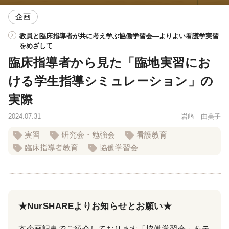
企画
教員と臨床指導者が共に考え学ぶ協働学習会―よりよい看護学実習
をめざして
臨床指導者から見た「臨地実習にお
ける学生指導シミュレーション」の
実際
2024.07.31
岩﨑 由美子
実習
研究会・勉強会
看護教育
臨床指導者教育
協働学習会
★NurSHAREよりお知らせとお願い★
本企画記事でご紹介しております「協働学習会」をテ