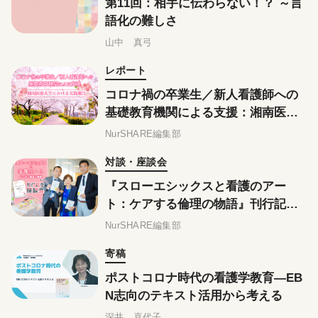
第11回：相手に伝わらない！？ ～言
語化の難しさ
山中 真弓
レポート
コロナ禍の卒業生／新人看護師への
基礎教育機関による支援：湘南医療
大学における実践報告
NurSHARE編集部
対談・座談会
『スローエシックスと看護のアー
ト：ケアする倫理の物語』刊行記念
座談会
NurSHARE編集部
寄稿
ポストコロナ時代の看護学教育―EB
N志向のテキスト活用から考える
深井 喜代子