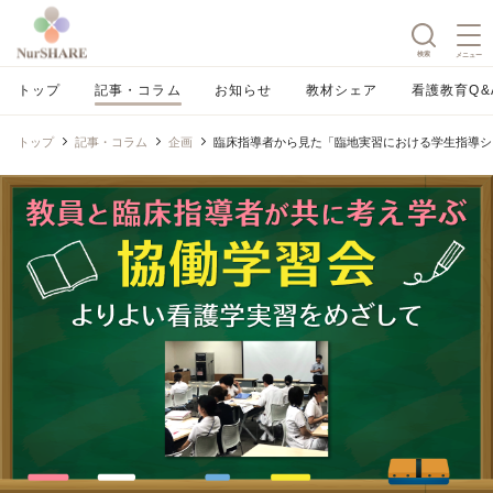
検索
メニュー
トップ
記事・コラム
お知らせ
教材シェア
看護教育Q&
トップ
記事・コラム
企画
臨床指導者から見た「臨地実習における学生指導シ