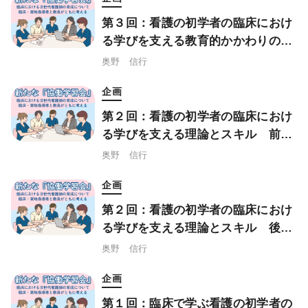
第３回：看護の初学者の臨床におけ
る学びを支える教育的かかわりのス
キル：指導言・フィードバック
奥野 信行
企画
第２回：看護の初学者の臨床におけ
る学びを支える理論とスキル 前
編：認知的徒弟制
奥野 信行
企画
第２回：看護の初学者の臨床におけ
る学びを支える理論とスキル 後
編：自己効力理論
奥野 信行
企画
第１回：臨床で学ぶ看護の初学者の