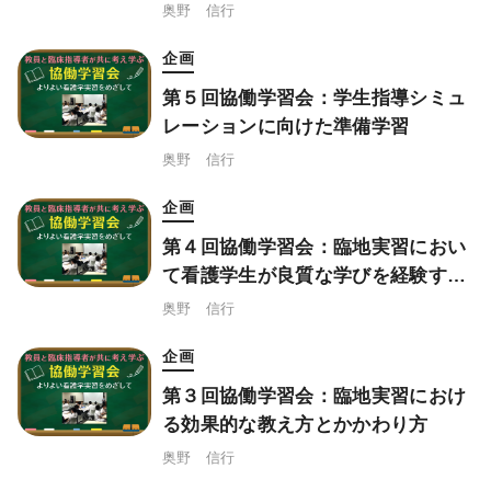
奥野 信行
企画
第５回協働学習会：学生指導シミュ
レーションに向けた準備学習
奥野 信行
企画
第４回協働学習会：臨地実習におい
て看護学生が良質な学びを経験する
学習環境
奥野 信行
企画
第３回協働学習会：臨地実習におけ
る効果的な教え方とかかわり方
奥野 信行