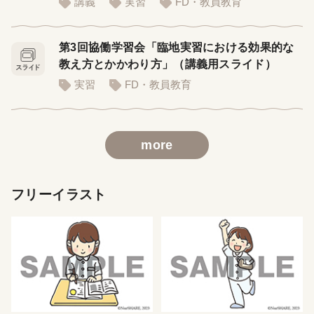
講義
実習
FD・教員教育
第3回協働学習会「臨地実習における効果的な
教え方とかかわり方」（講義用スライド）
実習
FD・教員教育
more
フリーイラスト