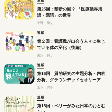
連載
第25回：禁断の回？ 「医療業界用
語・隠語」の世界
中野 隆史
連載
第２回：看護職が出会う人々に生じ
ている体の変化（後編）
菱沼 典子
連載
第16回 質的研究の主題分析・内容
分析、グラウンデッドセオリーアプ
ローチはこう教えている
宮下 光令
連載
第15回：ペリーがみた日本のおとむ