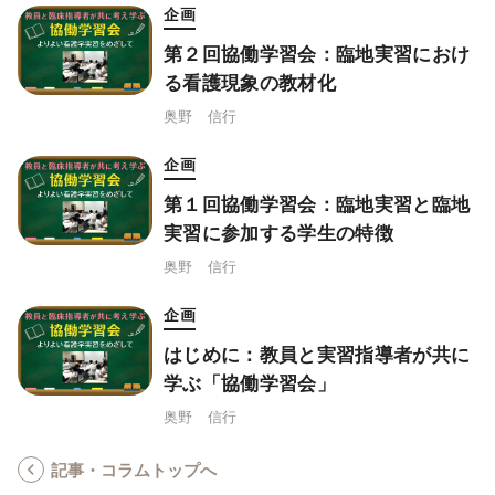
企画
第２回協働学習会：臨地実習におけ
る看護現象の教材化
奥野 信行
企画
第１回協働学習会：臨地実習と臨地
実習に参加する学生の特徴
奥野 信行
企画
はじめに：教員と実習指導者が共に
学ぶ「協働学習会」
奥野 信行
記事・コラムトップへ