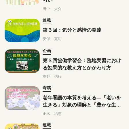
らい
田中 大介
連載
第３回：気分と感情の発達
安保 寛明
企画
第３回協働学習会：臨地実習におけ
る効果的な教え方とかかわり方
奥野 信行
寄稿
老年看護の本質を考える―「老いを
生きる」対象の理解と「豊かな生」
の創出・支援
正木 治恵
連載