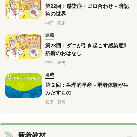
第22回：感染症・ゴロ合わせ－暗記
術の世界
中野 隆史
連載
第23回：ダニが引き起こす感染症⁉
疥癬のおはなし
中野 隆史
連載
第２回：生理的早産－弱者体験が生
みだすもの
安保 寛明
新着教材