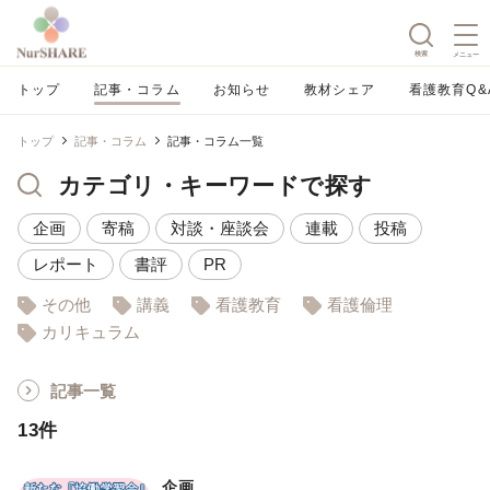
検索
メニュー
トップ
記事・コラム
お知らせ
教材シェア
看護教育Q&
トップ
記事・コラム
記事・コラム一覧
カテゴリ・キーワードで探す
企画
寄稿
対談・座談会
連載
投稿
レポート
書評
PR
その他
講義
看護教育
看護倫理
カリキュラム
記事一覧
13件
企画