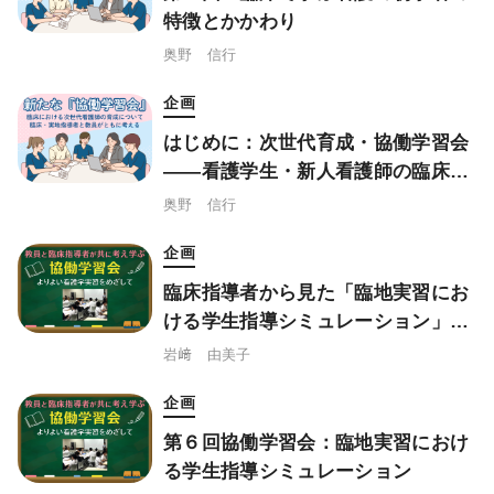
特徴とかかわり
奥野 信行
企画
はじめに：次世代育成・協働学習会
——看護学生・新人看護師の臨床で
の学びを支えるために語り合い、学
奥野 信行
び合う
企画
臨床指導者から見た「臨地実習にお
ける学生指導シミュレーション」の
実際
岩﨑 由美子
企画
第６回協働学習会：臨地実習におけ
る学生指導シミュレーション