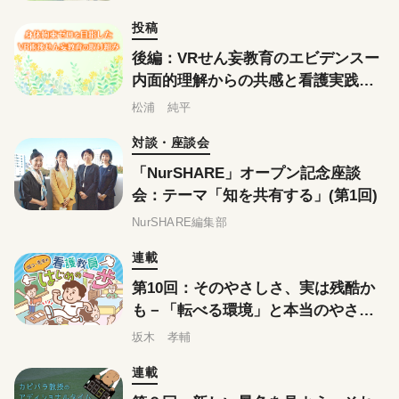
投稿
後編：VRせん妄教育のエビデンスー
内面的理解からの共感と看護実践を
変える力
松浦 純平
対談・座談会
「NurSHARE」オープン記念座談
会：テーマ「知を共有する」(第1回)
NurSHARE編集部
連載
第10回：そのやさしさ、実は残酷か
も－「転べる環境」と本当のやさし
さについて考える
坂木 孝輔
連載