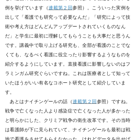
例を挙げています（
連載第２回
参照）。こういった実例を
出して「看護でも研究って必要なんだ」「研究によって技
術や考え方はどんどんアップデートされていくものなん
だ」と学生に最初に理解してもらうことも大事だと思うん
です。講義中で取り上げる研究も、全部が看護のことでな
くても、なるべく看護に役立ったり影響するようなものを
紹介するようにしています。直接看護に影響しないのはフ
ラミンガム研究ぐらいですね。これは医療者として知って
いたほうがいい有名なコホート研究として紹介していま
す。
あとはナイチンゲールの話（
連載第２回
参照）ですね。
戦争で亡くなった人より感染症で亡くなった人が多かった
と明らかにした、クリミア戦争の衛生改革です。その当時
は看護師が下に見られていて、ナイチンゲールも最初は戦
地で看護をさせてもらえなかった。けれどデータを出せば