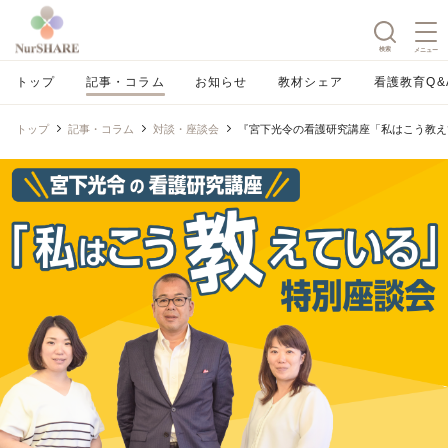
検索
メニュー
トップ
記事・コラム
お知らせ
教材シェア
看護教育Q&
トップ
記事・コラム
対談・座談会
『宮下光令の看護研究講座「私はこう教え