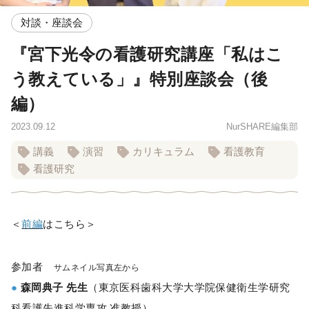
対談・座談会
『宮下光令の看護研究講座「私はこ
う教えている」』特別座談会（後
編）
2023.09.12
NurSHARE編集部
講義
演習
カリキュラム
看護教育
看護研究
＜
前編
はこちら＞
参加者
サムネイル写真左から
●
森岡典子 先生
（東京医科歯科大学大学院保健衛生学研究
科看護先進科学専攻 准教授）