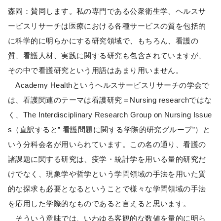
森岡：賛同します。私の専門である公衆衛生学、ヘルスサ
ービスリサーチは医療における各種サービスの質を包括的
に科学的に明らかにする研究領域で、もちろん、看護の
質、看護人材、実践に関する研究も包含されていますが、
その中で看護研究という用語はあまり用いません。
Academy Healthというヘルスサービスリサーチの学会で
は、看護関連のテーマは看護研究＝Nursing researchではな
く、The Interdisciplinary Research Group on Nursing Issue
s（直訳すると” 看護問題に関する学際的研究グループ”）と
いう分科会名が用いられています。この名の通り、看護の
諸課題に関する研究は、疫学・統計学を用いる量的研究だ
けでなく、現象学や哲学という学問領域の手法を用いた質
的な探求も必要となるということで様々な学問領域の手法
を応用した学際的なものであると言えると思います。
そういう意味では、いわゆる客観的な数値を量的に明ら