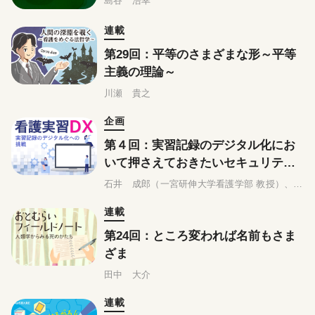
島谷 浩幸
連載
第29回：平等のさまざまな形～平等
主義の理論～
川瀬 貴之
企画
第４回：実習記録のデジタル化にお
いて押さえておきたいセキュリティ
の基礎知識
石井 成郎（一宮研伸大学看護学部 教授）、相撲 佐希子（修文大学看護学部 教授）
連載
第24回：ところ変われば名前もさま
ざま
田中 大介
連載