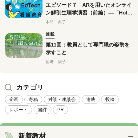
エピソード７ ARを用いたオンライ
ン解剖生理学演習（前編）―「Holoe
yes Edu」を使ってみよう
本間 典子
連載
第11回：教員として専門職の姿勢を
示すこと
恒﨑 康子
カテゴリ
企画
寄稿
対談・座談会
連載
投稿
レポート
書評
PR
新着教材