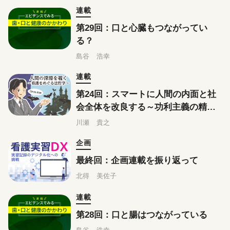
オブライフケア
連載
第29回：口と心臓もつながってい
る？
島谷 浩幸
連載
第24回：スマートに人間の内面と社
会全体を改良する～功利主義の精神
～
川瀬 貴之
企画
最終回：企画連載を振り返って
北得 美佐子
連載
第28回：口と腸はつながっている