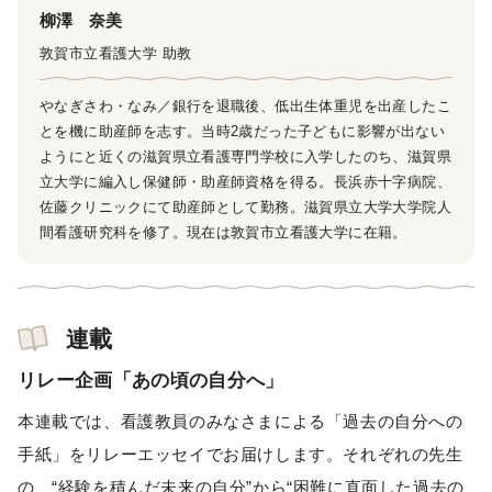
柳澤 奈美
敦賀市立看護大学 助教
やなぎさわ・なみ／銀行を退職後、低出生体重児を出産したこ
とを機に助産師を志す。当時2歳だった子どもに影響が出ない
ようにと近くの滋賀県立看護専門学校に入学したのち、滋賀県
立大学に編入し保健師・助産師資格を得る。長浜赤十字病院、
佐藤クリニックにて助産師として勤務。滋賀県立大学大学院人
間看護研究科を修了。現在は敦賀市立看護大学に在籍。
連載
リレー企画「あの頃の自分へ」
本連載では、看護教員のみなさまによる「過去の自分への
手紙」をリレーエッセイでお届けします。それぞれの先生
の、“経験を積んだ未来の自分”から“困難に直面した過去の