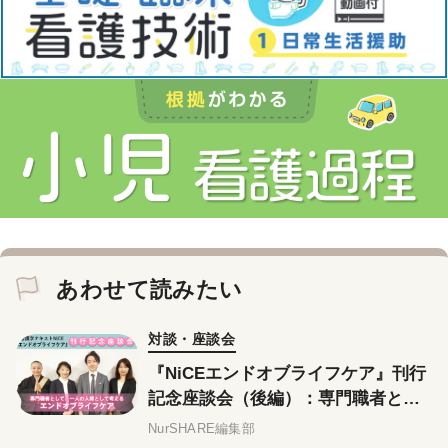
あわせて読みたい
対談・座談会
『NiCEエンドオブライフケア』刊行
記念座談会（後編）：専門職者とし
て、一人の人間として考えるエンド
NurSHARE編集部