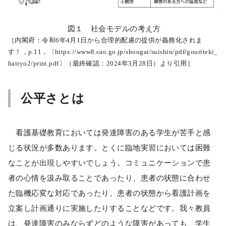
図１ 社会モデルの考え方
［内閣府：令和6年4月1日から合理的配慮の提供が義務化されま
す！，p.11，〔https://www8.cao.go.jp/shougai/suishin/pdf/gouriteki_
hairyo2/print.pdf〕（最終確認：2024年3月28日）より引用］
公平さとは
看護基礎教育においては発達障害のある学生が苦手と感
じる状況が多数あります。とくに臨地実習においては困難
なことが出現しやすいでしょう。コミュニケーションで患
者の心情を汲み取ることであったり、患者の状態に合わせ
た臨機応変な対応であったり、患者の状態から看護計画を
立案し計画通りに実施したりすることなどです。我々教員
は、発達障害のみならずどのような障害があっても、学生