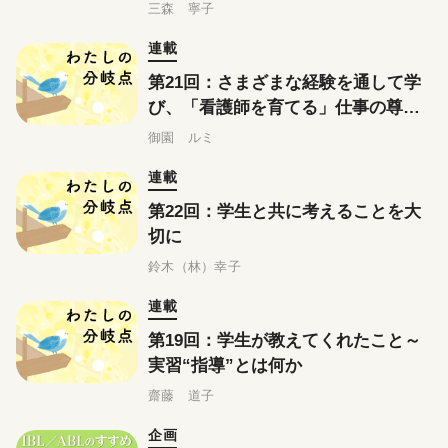
三森 寧子
連載
第21回：さまざまな経験を通して学
び、「看護師を育てる」仕事の尊さ
を実感する
御園 ルミ
連載
第22回：学生と共に考えることを大
切に
鈴木（林）幸子
連載
第19回：学生が教えてくれたこと～
実習“指導”とは何か
齋藤 道子
企画