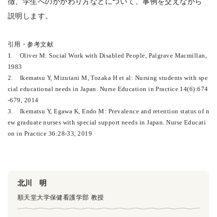
徴、学生へのかかわり方などについて、事例を交えながら
説明します。
引用・参考文献
1. Oliver M: Social Work with Disabled People, Palgrave Macmillan,
1983
2. Ikematsu Y, Mizutani M, Tozaka H et al: Nursing students with spe
cial educational needs in Japan. Nurse Education in Practice 14(6):674
-679, 2014
3. Ikematsu Y, Egawa K, Endo M: Prevalence and retention status of n
ew graduate nurses with special support needs in Japan. Nurse Educati
on in Practice 36:28-33, 2019
北川 明
順天堂大学保健看護学部 教授