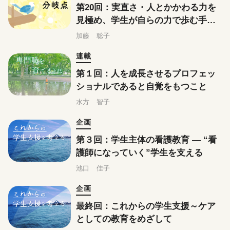
第20回：実直さ・人とかかわる力を
見極め、学生が自らの力で歩む手助
けをする
加藤 聡子
連載
第１回：人を成長させるプロフェッ
ショナルであると自覚をもつこと
水方 智子
企画
第３回：学生主体の看護教育 ― “看
護師になっていく”学生を支える
池口 佳子
企画
最終回：これからの学生支援～ケア
としての教育をめざして