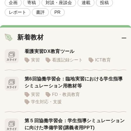
企画
寄稿
対談・座談会
連載
投稿
レポート
書評
PR
新着教材
看護実習DX教育ツール
実習
看護記録シート
ICT教育
第6回協働学習会：臨地実習における学生指導
シミュレーション用教材等
実習
FD・教員教育
学生対応・支援
第５回協働学習会：学生指導シミュレーション
に向けた準備学習(講義者用PPT)