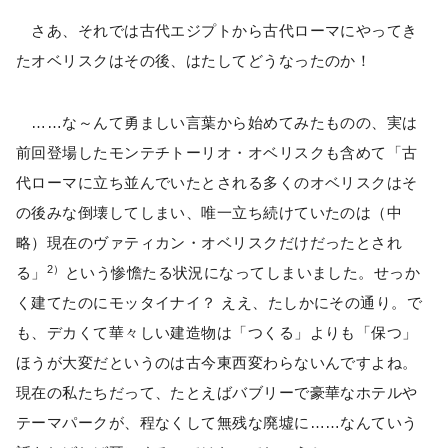
さあ、それでは古代エジプトから古代ローマにやってき
たオベリスクはその後、はたしてどうなったのか！
……な～んて勇ましい言葉から始めてみたものの、実は
前回登場したモンテチトーリオ・オベリスクも含めて「古
代ローマに立ち並んでいたとされる多くのオベリスクはそ
の後みな倒壊してしまい、唯一立ち続けていたのは（中
略）現在のヴァティカン・オベリスクだけだったとされ
2）
る」
という惨憺たる状況になってしまいました。せっか
く建てたのにモッタイナイ？ ええ、たしかにその通り。で
も、デカくて華々しい建造物は「つくる」よりも「保つ」
ほうが大変だというのは古今東西変わらないんですよね。
現在の私たちだって、たとえばバブリーで豪華なホテルや
テーマパークが、程なくして無残な廃墟に……なんていう