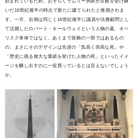
刻まれているため、おそらくラムリー男爵が宮殿を受け継
いだ16世紀後半の時点で新たに建てられたと推測されま
す。一方、右側は同じく16世紀後半に議員や法務顧問とし
て活躍したロバート・キールウェイという人物の墓。オベ
リスク単体ではなく、あくまで装飾の一部ではあるもの
の、まさにそのデザインは先述の「気高く崇高な死」や
「歴史に残る偉大な業績を挙げた人物の死」といったイメ
ージを醸し出すのに一役買っているとは言えないでしょう
か。