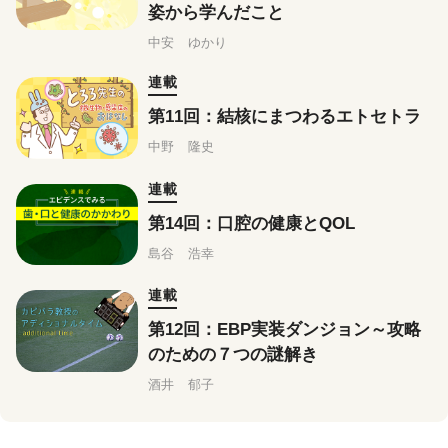
姿から学んだこと
中安 ゆかり
連載
第11回：結核にまつわるエトセトラ
中野 隆史
連載
第14回：口腔の健康とQOL
島谷 浩幸
連載
第12回：EBP実装ダンジョン～攻略
のための７つの謎解き
酒井 郁子