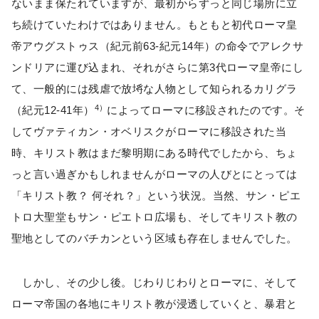
ないまま保たれていますが、最初からずっと同じ場所に立
ち続けていたわけではありません。もともと初代ローマ皇
帝アウグストゥス（紀元前63-紀元14年）の命令でアレクサ
ンドリアに運び込まれ、それがさらに第3代ローマ皇帝にし
て、一般的には残虐で放埓な人物として知られるカリグラ
4）
（紀元12-41年）
によってローマに移設されたのです。そ
してヴァティカン・オベリスクがローマに移設された当
時、キリスト教はまだ黎明期にある時代でしたから、ちょ
っと言い過ぎかもしれませんがローマの人びとにとっては
「キリスト教？ 何それ？」という状況。当然、サン・ピエ
トロ大聖堂もサン・ピエトロ広場も、そしてキリスト教の
聖地としてのバチカンという区域も存在しませんでした。
しかし、その少し後。じわりじわりとローマに、そして
ローマ帝国の各地にキリスト教が浸透していくと、暴君と