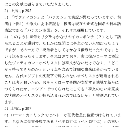
はこの文献に拠らせていただきました。
2）上掲1, p.295
3）「ヴァティカン」と「バチカン」で表記が異なっていますが、前
者は上掲1）の原文にある表記を、後者は現在の正式な国名の日本語
表記である「バチカン市国」を、それぞれ採用しています。
4）このように皇帝カリグラはかなりのイカレポンチ（？）として語
られることが通例で、たしかに醜聞には事欠かない人物だったよう
ですが、その一方で「統治者としてはかなり優秀だったのでは」と
いう説もあったりします。それはさておき、実は彼がローマに移設
したヴァティカン・オベリスクには碑文がないだけでなく、「どこ
から持ってきたのか」という点を含めて詳細な由来は分かっていま
せん。古代エジプトの支配下で碑文のないオベリスクが建造される
ことは考え難いため、おそらくローマ帝国が支配する地域で新たに
つくられたか、エジプトでつくられたにしても「碑文のない未完成
の状態のオベリスクが持ち込まれたのではないか」と推測されてい
ます。
5）上掲1, p.297
6）ローマ・カトリックではペトロが初代教皇に位置づけられていま
す。ちなみに聖書外典である『ペテロ行伝（ペトロ行伝）』の言い