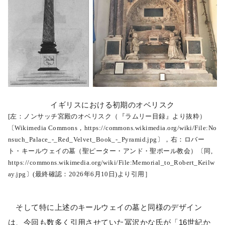
イギリスにおける初期のオベリスク
[左：ノンサッチ宮殿のオベリスク（『ラムリー目録』より抜粋）
〔Wikimedia Commons，https://commons.wikimedia.org/wiki/File:No
nsuch_Palace_-_Red_Velvet_Book_-_Pyramid.jpg〕，右：ロバー
ト・キールウェイの墓（聖ピーター・アンド・聖ポール教会）〔同,
https://commons.wikimedia.org/wiki/File:Memorial_to_Robert_Keilw
ay.jpg〕(最終確認：2026年6月10日)より引用］
そして特に上述のキールウェイの墓と同様のデザイン
は、今回も数多く引用させていた冨沢かな氏が「16世紀か