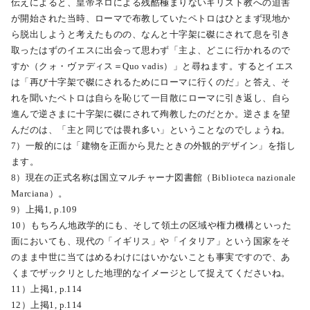
伝えによると、皇帝ネロによる残酷極まりないキリスト教への迫害
が開始された当時、ローマで布教していたペトロはひとまず現地か
ら脱出しようと考えたものの、なんと十字架に磔にされて息を引き
取ったはずのイエスに出会って思わず「主よ、どこに行かれるので
すか（クォ・ヴァディス＝Quo vadis）」と尋ねます。するとイエス
は「再び十字架で磔にされるためにローマに行くのだ」と答え、そ
れを聞いたペトロは自らを恥じて一目散にローマに引き返し、自ら
進んで逆さまに十字架に磔にされて殉教したのだとか。逆さまを望
んだのは、「主と同じでは畏れ多い」ということなのでしょうね。
7）一般的には「建物を正面から見たときの外観的デザイン」を指し
ます。
8）現在の正式名称は国立マルチャーナ図書館（Biblioteca nazionale
Marciana）。
9）上掲1, p.109
10）もちろん地政学的にも、そして領土の区域や権力機構といった
面においても、現代の「イギリス」や「イタリア」という国家をそ
のまま中世に当てはめるわけにはいかないことも事実ですので、あ
くまでザックリとした地理的なイメージとして捉えてくださいね。
11）上掲1, p.114
12）上掲1, p.114