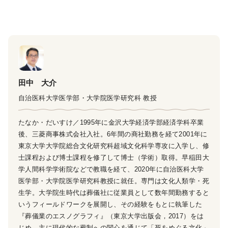
田中 大介
自治医科大学医学部・大学院医学研究科 教授
たなか・だいすけ／1995年に金沢大学経済学部経済学科卒業
後、三菱商事株式会社入社。6年間の商社勤務を経て2001年に
東京大学大学院総合文化研究科超域文化科学専攻に入学し、修
士課程および博士課程を修了して博士（学術）取得。早稲田大
学人間科学学術院などで教職を経て、2020年に自治医科大学
医学部・大学院医学研究科教授に就任。専門は文化人類学・死
生学。大学院生時代は葬儀社に従業員として数年間勤務すると
いうフィールドワークを展開し、その経験をもとに執筆した
『葬儀業のエスノグラフィ』（東京大学出版会，2017）をは
じめ、主に現代的な葬制への関心を通じて「死をめぐる文化」