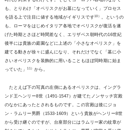
も、とりわけ「オベリスクがお墓になっていく」プロセス
10）
を語る上で注目に値する地域がイギリスです
。というの
も、ローマをはじめイタリア各地でオベリスクが復活を遂
げた時期とさほど時間差なく、エリザベス朝時代の16世紀
後半には貴族の庭園などに上述の「小さなオベリスク」を
建てる動きが徐々に盛んになり、それだけでなく「墓に小
さいオベリスクを装飾的に用いることもほぼ同時期に始ま
11）
っていた」
から。
たとえば下の写真の左側にあるオベリスクは、イングラ
ンド王ヘンリー8世（1491-1547）が建てたノンサッチ宮殿
のなかにあったとされるものです。この宮殿は後にジョ
ン・ラムリー男爵（1533-1609）という貴族がヘンリー8世
から受け継ぐのですが、台座部分にはラムリー家の紋章が