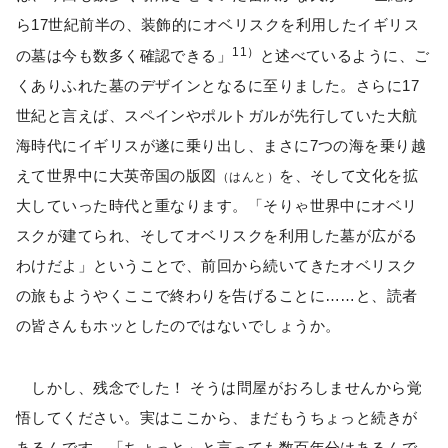
ら17世紀前半の、装飾的にオベリスクを利用したイギリス
11）
の墓は今も数多く確認できる」
と述べているように、ご
くありふれた墓のデザインとなるに至りました。さらに17
世紀と言えば、スペインやポルトガルが先行していた大航
海時代にイギリスが遂に乗り出し、まさに7つの海を乗り越
えて世界中に大英帝国の版図
を、そして文化を拡
（はんと）
大していった時代と重なります。「そりゃ世界中にオベリ
スクが建てられ、そしてオベリスクを利用した墓が広がる
わけだよ」ということで、前回から続いてきたオベリスク
の旅もようやくここで終わりを告げることに……と、読者
の皆さんもホッとしたのではないでしょうか。
しかし、残念でした！ そうは問屋がおろしませんから覚
悟してください。実はここから、まだもうちょっと続きが
あるんです。「ちょっと」と言っても数百年分はあるんで