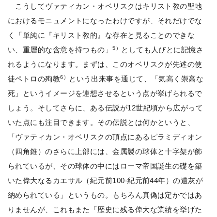
こうしてヴァティカン・オベリスクはキリスト教の聖地
におけるモニュメントになったわけですが、それだけでな
く「単純に『キリスト教的』な存在と見ることのできな
5）
い、重層的な含意を持つもの」
としても人びとに記憶さ
れるようになります。まずは、このオベリスクが先述の使
6）
徒ペトロの殉教
という出来事を通じて、「気高く崇高な
死」というイメージを連想させるという点が挙げられるで
しょう。そしてさらに、ある伝説が12世紀頃から広がって
いた点にも注目できます。その伝説とは何かというと、
「ヴァティカン・オベリスクの頂点にあるピラミディオン
（四角錐）のさらに上部には、金属製の球体と十字架が飾
られているが、その球体の中にはローマ帝国誕生の礎を築
いた偉大なるカエサル（紀元前100-紀元前44年）の遺灰が
納められている」というもの。もちろん真偽は定かではあ
りませんが、これもまた「歴史に残る偉大な業績を挙げた