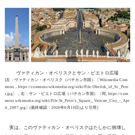
ヴァティカン・オベリスクとサン・ピエトロ広場
[左：ヴァティカン・オベリスク（バチカン市国）〔Wikimedia Com
mons，https://commons.wikimedia.org/wiki/File:Obelisk_of_St._Pete
r.jpg〕，右：サン・ピエトロ広場（バチカン市国）〔同, https://com
mons.wikimedia.org/wiki/File:St_Peter’s_Square,_Vatican_City_-_Apr
il_2007.jpg〕(最終確認：2026年6月10日)より引用］
実は、このヴァティカン・オベリスクはたしかに倒壊し