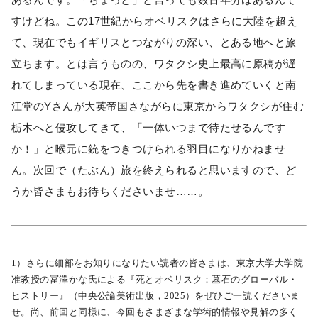
すけどね。この17世紀からオベリスクはさらに大陸を超え
て、現在でもイギリスとつながりの深い、とある地へと旅
立ちます。とは言うものの、ワタクシ史上最高に原稿が遅
れてしまっている現在、ここから先を書き進めていくと南
江堂のYさんが大英帝国さながらに東京からワタクシが住む
栃木へと侵攻してきて、「一体いつまで待たせるんです
か！」と喉元に銃をつきつけられる羽目になりかねませ
ん。次回で（たぶん）旅を終えられると思いますので、ど
うか皆さまもお待ちくださいませ……。
1）さらに細部をお知りになりたい読者の皆さまは、東京大学大学院
准教授の冨澤かな氏による『死とオベリスク：墓石のグローバル・
ヒストリー』（中央公論美術出版，2025）をぜひご一読くださいま
せ。尚、前回と同様に、今回もさまざまな学術的情報や見解の多く