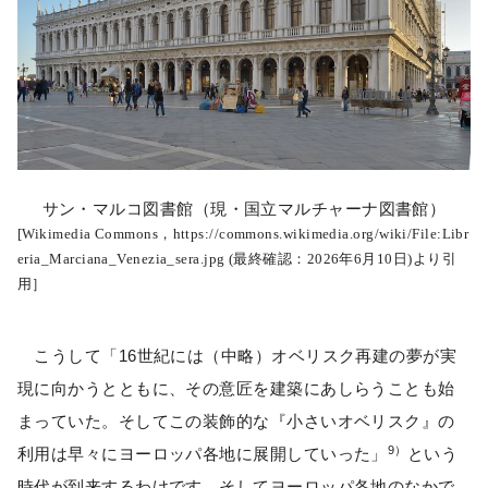
サン・マルコ図書館（現・国立マルチャーナ図書館）
[Wikimedia Commons，https://commons.wikimedia.org/wiki/File:Libr
eria_Marciana_Venezia_sera.jpg (最終確認：2026年6月10日)より引
用］
こうして「16世紀には（中略）オベリスク再建の夢が実
現に向かうとともに、その意匠を建築にあしらうことも始
まっていた。そしてこの装飾的な『小さいオベリスク』の
9）
利用は早々にヨーロッパ各地に展開していった」
という
時代が到来するわけです。そしてヨーロッパ各地のなかで