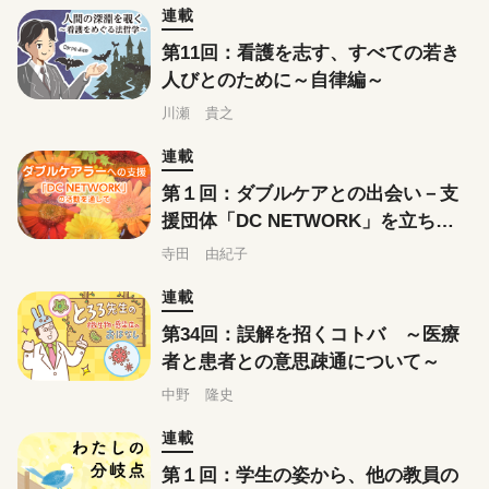
連載
第11回：看護を志す、すべての若き
人びとのために～自律編～
川瀬 貴之
連載
第１回：ダブルケアとの出会い－支
援団体「DC NETWORK」を立ち上
げて
寺田 由紀子
連載
第34回：誤解を招くコトバ ～医療
者と患者との意思疎通について～
中野 隆史
連載
第１回：学生の姿から、他の教員の