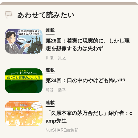
あわせて読みたい
連載
第26回：着実に現実的に、しかし理
想を想像する力は失わず
川瀬 貴之
連載
第34回：口の中のやけども怖い‼?
島谷 浩幸
連載
「久原本家の茅乃舎だし」紹介者：c
amp先生
NurSHARE編集部