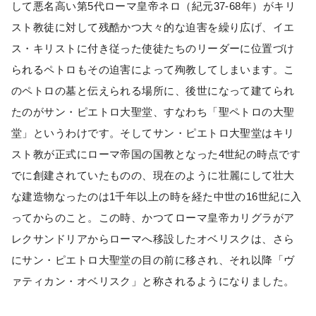
して悪名高い第5代ローマ皇帝ネロ（紀元37-68年）がキリ
スト教徒に対して残酷かつ大々的な迫害を繰り広げ、イエ
ス・キリストに付き従った使徒たちのリーダーに位置づけ
られるペトロもその迫害によって殉教してしまいます。こ
のペトロの墓と伝えられる場所に、後世になって建てられ
たのがサン・ピエトロ大聖堂、すなわち「聖ペトロの大聖
堂」というわけです。そしてサン・ピエトロ大聖堂はキリ
スト教が正式にローマ帝国の国教となった4世紀の時点です
でに創建されていたものの、現在のように壮麗にして壮大
な建造物なったのは1千年以上の時を経た中世の16世紀に入
ってからのこと。この時、かつてローマ皇帝カリグラがア
レクサンドリアからローマへ移設したオベリスクは、さら
にサン・ピエトロ大聖堂の目の前に移され、それ以降「ヴ
ァティカン・オベリスク」と称されるようになりました。