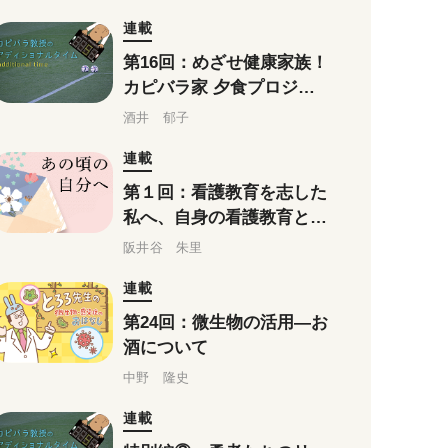
連載
第16回：めざせ健康家族！
カピバラ家 夕食プロジェ
クト報告書
酒井 郁子
連載
第１回：看護教育を志した
私へ、自身の看護教育と向
き合う私へ
阪井谷 朱里
連載
第24回：微生物の活用―お
酒について
中野 隆史
連載