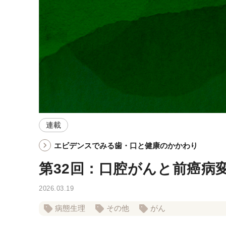
連載
エビデンスでみる歯・口と健康のかかわり
第32回：口腔がんと前癌病
2026.03.19
病態生理
その他
がん