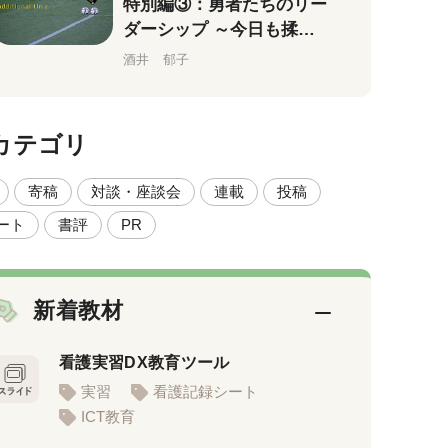
特別編③：勇者たちのリー
ダーシップ ～今日も揉め
ながら
酒井 郁子
カテゴリ
寄稿
対談・座談会
連載
投稿
ート
書評
PR
新着教材
看護実習DX教育ツール
実習
看護記録シート
ICT教育