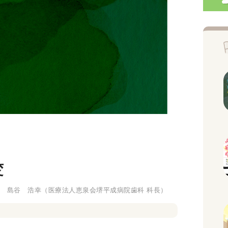
変
島谷 浩幸
（医療法人恵泉会堺平成病院歯科 科長）