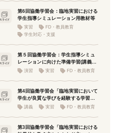
第6回協働学習会：臨地実習における
学生指導シミュレーション用教材等
実習
FD・教員教育
学生対応・支援
第５回協働学習会：学生指導シミュ
レーションに向けた準備学習(講義者
用PPT)
演習
実習
FD・教員教育
第4回協働学習会「臨地実習において
学生が良質な学びを経験する学習環
境」
講義
実習
FD・教員教育
第3回協働学習会「臨地実習における