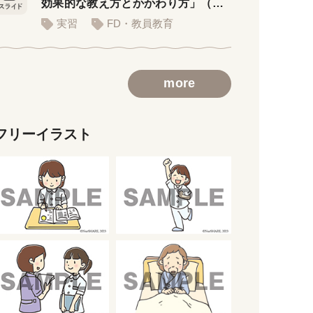
効果的な教え方とかかわり方」（講
義用スライド）
実習
FD・教員教育
more
フリーイラスト