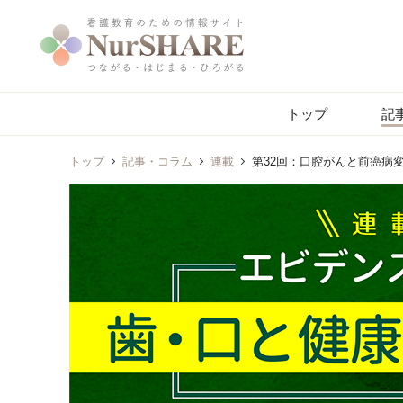
トップ
記
トップ
記事・コラム
連載
第32回：口腔がんと前癌病