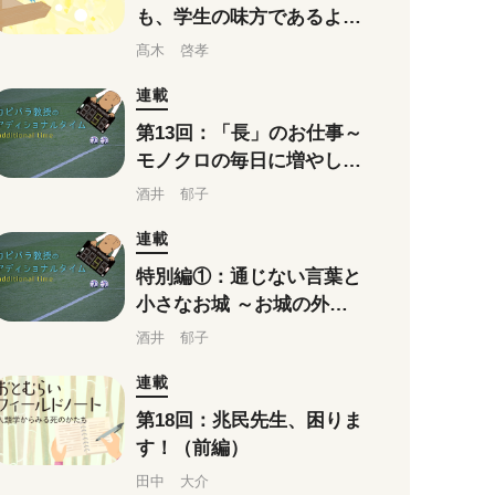
も、学生の味方であるよう
に
髙木 啓孝
連載
第13回：「長」のお仕事～
モノクロの毎日に増やして
いく、きれいな彩り
酒井 郁子
連載
特別編①：通じない言葉と
小さなお城 ～お城の外に
はモンスターがいるらしい
酒井 郁子
連載
第18回：兆民先生、困りま
す！（前編）
田中 大介