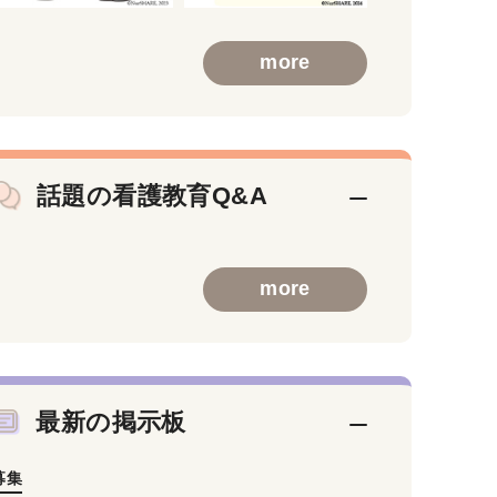
more
話題の看護教育Q&A
more
最新の掲示板
募集