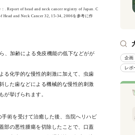
. Report of head and neck cancer registry of Japan. C
urnal of Head and Neck Cancer 32, 15-34, 2006を参考に作
ら、加齢による免疫機能の低下などがが
企画
レポ
よる化学的な慢性的刺激に加えて、虫歯
斜した歯などによる機械的な慢性的刺激
もが挙げられます。
の手術を受けて治癒した後、当院へリハビ
蓋部の悪性腫瘍を切除したことで、口蓋