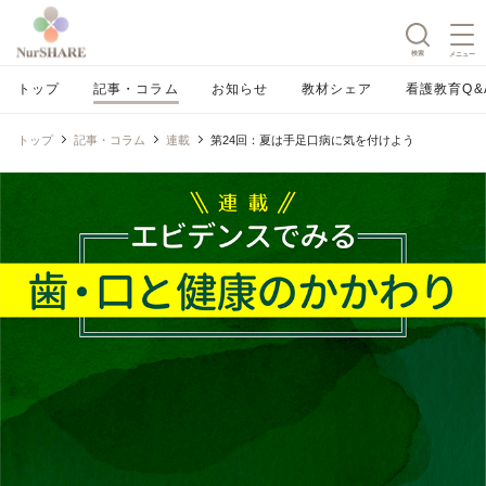
検索
メニュー
トップ
記事・コラム
お知らせ
教材シェア
看護教育Q&
トップ
記事・コラム
連載
第24回：夏は手足口病に気を付けよう