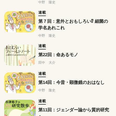
中野 隆史
連載
第７回：意外とおもしろい⁉ 細菌の
学名あれこれ
中野 隆史
連載
第22回：命あるモノ
田中 大介
連載
第14回：今昔・顕微鏡のおはなし
中野 隆史
連載
第11回：ジェンダー論から質的研究