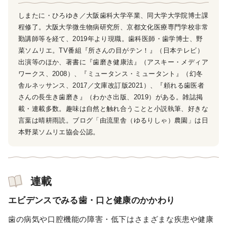
しまたに・ひろゆき／大阪歯科大学卒業、同大学大学院博士課
程修了。大阪大学微生物病研究所、京都文化医療専門学校非常
勤講師等を経て、2019年より現職。歯科医師・歯学博士、野
菜ソムリエ。TV番組『所さんの目がテン！』（日本テレビ）
出演等のほか、著書に『歯磨き健康法』（アスキー・メディア
ワークス、2008）、『ミュータンス・ミュータント』（幻冬
舎ルネッサンス、2017／文庫改訂版2021）、『頼れる歯医者
さんの長生き歯磨き』（わかさ出版、2019）がある。雑誌掲
載・連載多数。趣味は自然と触れ合うことと小説執筆、好きな
言葉は晴耕雨読。ブログ「由流里舎（ゆるりしゃ）農園」は日
本野菜ソムリエ協会公認。
連載
エビデンスでみる歯・口と健康のかかわり
歯の病気や口腔機能の障害・低下はさまざまな疾患や健康