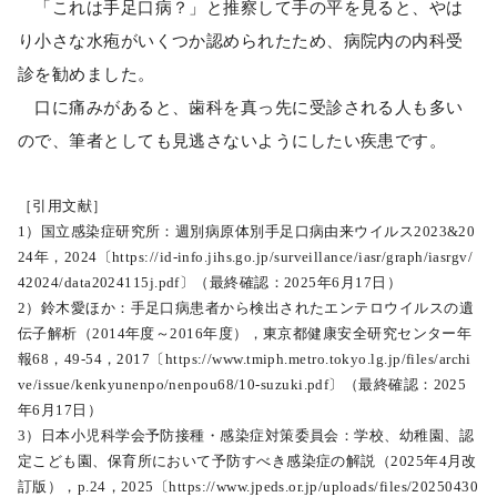
「これは手足口病？」と推察して手の平を見ると、やは
り小さな水疱がいくつか認められたため、病院内の内科受
診を勧めました。
口に痛みがあると、歯科を真っ先に受診される人も多い
ので、筆者としても見逃さないようにしたい疾患です。
［引用文献］
1）国立感染症研究所：週別病原体別手足口病由来ウイルス2023&20
24年，2024〔https://id-info.jihs.go.jp/surveillance/iasr/graph/iasrgv/
42024/data2024115j.pdf〕（最終確認：2025年6月17日）
2）鈴木愛ほか：手足口病患者から検出されたエンテロウイルスの遺
伝子解析（2014年度～2016年度），東京都健康安全研究センター年
報68，49-54，2017〔https://www.tmiph.metro.tokyo.lg.jp/files/archi
ve/issue/kenkyunenpo/nenpou68/10-suzuki.pdf〕（最終確認：2025
年6月17日）
3）日本小児科学会予防接種・感染症対策委員会：学校、幼稚園、認
定こども園、保育所において予防すべき感染症の解説（2025年4月改
訂版），p.24，2025〔https://www.jpeds.or.jp/uploads/files/20250430