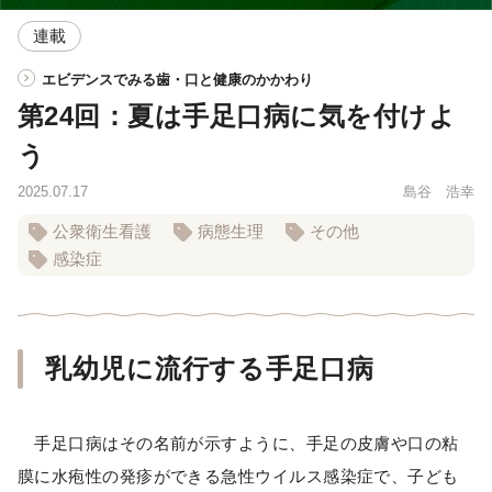
連載
エビデンスでみる歯・口と健康のかかわり
第24回：夏は手足口病に気を付けよ
う
2025.07.17
島谷 浩幸
公衆衛生看護
病態生理
その他
感染症
乳幼児に流行する手足口病
手足口病はその名前が示すように、手足の皮膚や口の粘
膜に水疱性の発疹ができる急性ウイルス感染症で、子ども