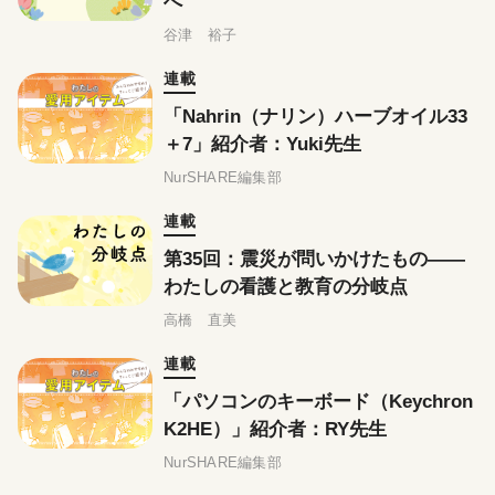
へ
谷津 裕子
連載
「Nahrin（ナリン）ハーブオイル33
＋7」紹介者：Yuki先生
NurSHARE編集部
連載
第35回：震災が問いかけたもの——
わたしの看護と教育の分岐点
高橋 直美
連載
「パソコンのキーボード（Keychron
K2HE）」紹介者：RY先生
NurSHARE編集部