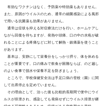
有効なワクチンはなく、予防薬や特効薬もありません。
また、原因がウイルスのため、通常の細菌感染による風邪
で用いる抗菌薬も効果がありません。
通常は症状を抑える対症療法だけを行い、ホームケアし
ながら回復を待ちますが、発熱や頭痛、口の中の水疱が破
れることによる疼痛などに対して解熱・鎮痛薬を使うこと
があります。
基本は、安静にして栄養分をしっかり摂り、体を休める
ことが重要です。口の痛みで飲食が困難ならば、のど越し
のよい食事で脱水や栄養不足を防ぎましょう。
ところで、学校保健安全法は手足口病の登校（園）に関
して出席停止を定めていません。
その理由として、治った後も比較的長期間で便中にウイ
ルスが排泄され、感染しても発病せずにウイルス排泄が継