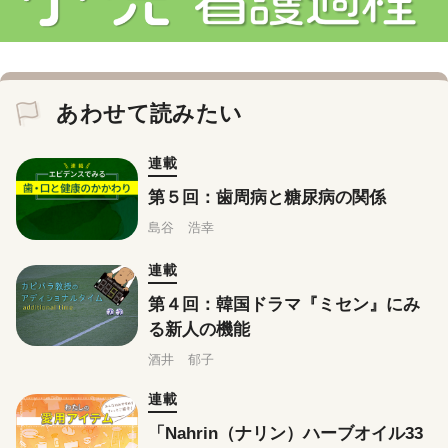
あわせて読みたい
連載
第５回：歯周病と糖尿病の関係
島谷 浩幸
連載
第４回：韓国ドラマ『ミセン』にみ
る新人の機能
酒井 郁子
連載
「Nahrin（ナリン）ハーブオイル33