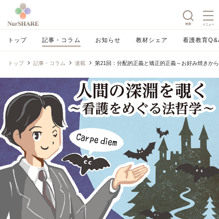
検索
メニュー
トップ
記事・コラム
お知らせ
教材シェア
看護教育Q&
トップ
記事・コラム
連載
第21回：分配的正義と矯正的正義～お好み焼きか