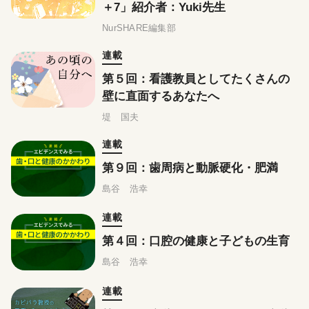
＋7」紹介者：Yuki先生
NurSHARE編集部
連載
第５回：看護教員としてたくさんの
壁に直面するあなたへ
堤 国夫
連載
第９回：歯周病と動脈硬化・肥満
島谷 浩幸
連載
第４回：口腔の健康と子どもの生育
島谷 浩幸
連載