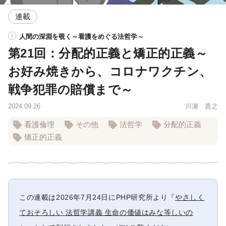
連載
人間の深淵を覗く～看護をめぐる法哲学～
第21回：分配的正義と矯正的正義～
お好み焼きから、コロナワクチン、
戦争犯罪の賠償まで～
2024.09.26
川瀬 貴之
看護倫理
その他
法哲学
分配的正義
矯正的正義
この連載は2026年7月24日にPHP研究所より『
やさしく
ておそろしい 法哲学講義 生命の価値はみな等しいの