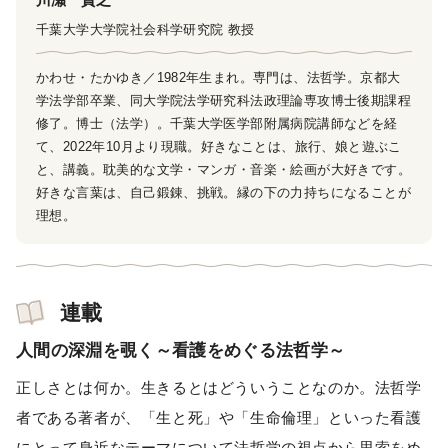
千葉大学大学院社会科学研究院 教授
かわせ・たかゆき／1982年生まれ。専門は、法哲学。京都大
学法学部卒業、同大学院法学研究科法政理論専攻博士後期課程
修了。博士（法学）。千葉大学医学部附属病院講師などを経
て、2022年10月より現職。好きなことは、旅行、娘と遊ぶこ
と、講義。耽美的な文学・マンガ・音楽・絵画が大好きです。
好きな言葉は、自己鍛錬、挑戦。縁の下の力持ちになることが
理想。
連載
人間の深淵を覗く～看護をめぐる法哲学～
正しさとは何か。生きるとはどういうことなのか。法哲学
者である著者が、「生と死」や「生命倫理」といった看護
にとって身近なテーマについて法哲学の視点から思索をめ