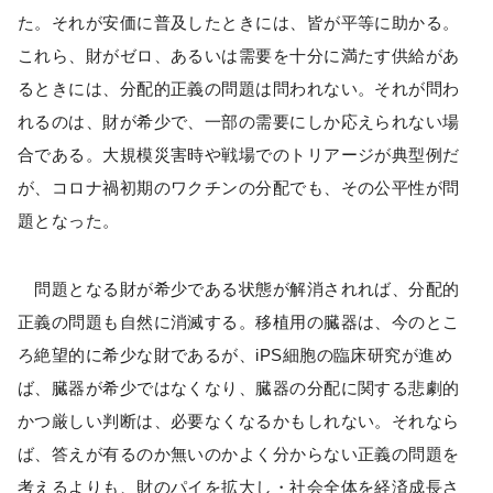
た。それが安価に普及したときには、皆が平等に助かる。
これら、財がゼロ、あるいは需要を十分に満たす供給があ
るときには、分配的正義の問題は問われない。それが問わ
れるのは、財が希少で、一部の需要にしか応えられない場
合である。大規模災害時や戦場でのトリアージが典型例だ
が、コロナ禍初期のワクチンの分配でも、その公平性が問
題となった。
問題となる財が希少である状態が解消されれば、分配的
正義の問題も自然に消滅する。移植用の臓器は、今のとこ
ろ絶望的に希少な財であるが、iPS細胞の臨床研究が進め
ば、臓器が希少ではなくなり、臓器の分配に関する悲劇的
かつ厳しい判断は、必要なくなるかもしれない。それなら
ば、答えが有るのか無いのかよく分からない正義の問題を
考えるよりも、財のパイを拡大し・社会全体を経済成長さ