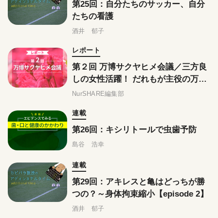
第25回：自分たちのサッカー、自分
たちの看護
酒井 郁子
レポート
第２回 万博サクヤヒメ会議／三方良
しの女性活躍！ だれもが主役の万博
へ
NurSHARE編集部
連載
第26回：キシリトールで虫歯予防
島谷 浩幸
連載
第29回：アキレスと亀はどっちが勝
つの？～身体拘束縮小【episode 2】
酒井 郁子