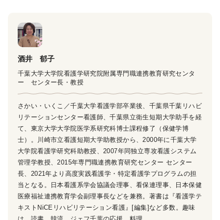
酒井 郁子
千葉大学大学院看護学研究院附属専門職連携教育研究センタ
ー センター長・教授
さかい・いくこ／千葉大学看護学部卒業後、千葉県千葉リハビ
リテーションセンター看護師、千葉県立衛生短期大学助手を経
て、東京大学大学院医学系研究科博士課程修了（保健学博
士）。川崎市立看護短期大学助教授から、2000年に千葉大学
大学院看護学研究科助教授、2007年同独立専攻看護システム
管理学教授、2015年専門職連携教育研究センター センター
長、2021年より高度実践看護学・特定看護学プログラムの担
当となる。日本看護系学会協議会理事、看保連理事、日本保健
医療福祉連携教育学会副理事長などを兼務。著書は『看護学テ
キストNiCEリハビリテーション看護』[編集]など多数。趣味
は、読書、韓流、ジェフ千葉の応援、料理。