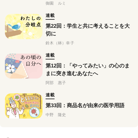
を実感する
御園 ルミ
連載
第22回：学生と共に考えることを大
切に
鈴木（林）幸子
連載
第12回：「やってみたい」の心のま
まに突き進むあなたへ
阿部 惠子
連載
第33回：商品名が由来の医学用語
中野 隆史