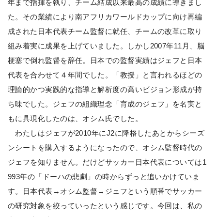
年まで指揮を執り、チーム結成以来最高の成績に導きまし
た。その業績により南アフリカワールドカップに向け再編
成された日本代表チーム監督に就任、チームの改革に取り
組み着実に成果を上げていました。しかし2007年11月、脳
梗塞で倒れ監督を辞任。日本での監督実績はジェフと日本
代表を合わせて４年間でした。「教授」と言われるほどの
理論的かつ実践的な指導と解析度の高いビジョン形成が持
ち味でした。ジェフの組織理念「育成のジェフ」を名実と
もに具現化したのは、オシム氏でした。
わたしはジェフが2010年にJ2に降格したあとからシーズ
ンシートを購入するようになったので、オシム監督時代の
ジェフを知りません。だけどサッカー日本代表については1
993年の「ドーハの悲劇」の時からずっと追いかけていま
す。日本代表→オシム監督→ジェフという順番でサッカー
の研究対象を絞っていったという感じです。今回は、私の