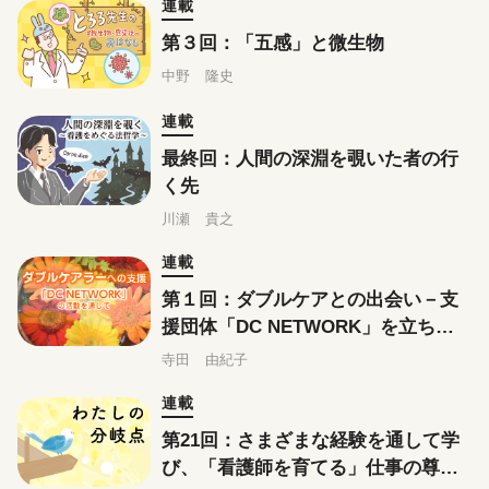
連載
第３回：「五感」と微生物
中野 隆史
連載
最終回：人間の深淵を覗いた者の行
く先
川瀬 貴之
連載
第１回：ダブルケアとの出会い－支
援団体「DC NETWORK」を立ち上
げて
寺田 由紀子
連載
第21回：さまざまな経験を通して学
び、「看護師を育てる」仕事の尊さ