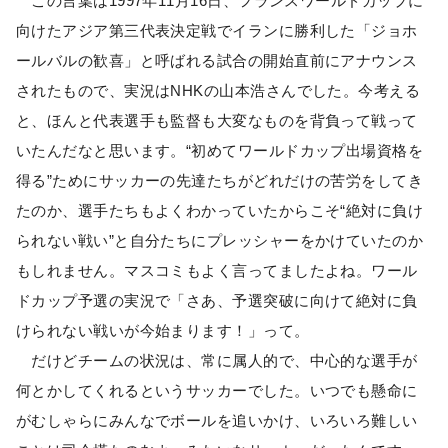
この言葉は1997年11月16日、フランスワールドカップに
向けたアジア第三代表決定戦でイランに勝利した「ジョホ
ールバルの歓喜」と呼ばれる試合の開始直前にアナウンス
されたもので、実況はNHKの山本浩さんでした。今考える
と、ほんと代表選手も監督も大変なものを背負って戦って
いたんだなと思います。“初めてワールドカップ出場資格を
得る”ためにサッカーの先達たちがどれだけの苦労をしてき
たのか、選手たちもよくわかっていたからこそ“絶対に負け
られない戦い”と自分たちにプレッシャーをかけていたのか
もしれません。マスコミもよく言ってましたよね。ワール
ドカップ予選の実況で「さあ、予選突破に向けて絶対に負
けられない戦いが今始まります！」って。
だけどチームの状況は、常に属人的で、中心的な選手が
何とかしてくれるというサッカーでした。いつでも懸命に
がむしゃらにみんなでボールを追いかけ、いろいろ難しい