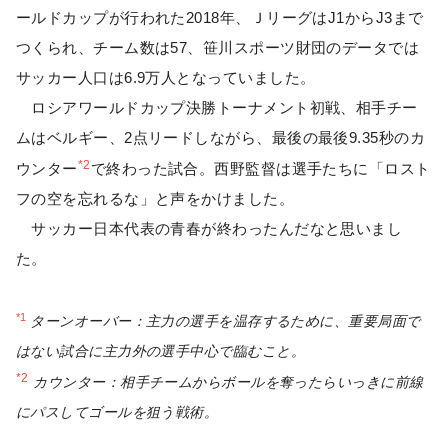
ールドカップが行われた2018年、ＪリーグはJ1からJ3まで
つくられ、チーム数は57、笹川スポーツ財団のデータでは
サッカー人口は6.9万人となっていました。
ロシアワールドカップ決勝トーナメント初戦、相手チー
ムはベルギー、2点リードしながら、最後の最後9.35秒のカ
*2
ウンター
で終わった試合。西野監督は選手たちに「ロスト
フの空を忘れるな」と声をかけました。
サッカー日本代表の青春が終わったんだなと思いまし
た。
*1
ターンオーバー：主力の選手を温存するために、重要局面で
はない試合に主力外の選手中心で臨むこと。
*2
カウンター：相手チームからボールを奪ったらいっきに前線
にパスしてゴールを狙う戦術。