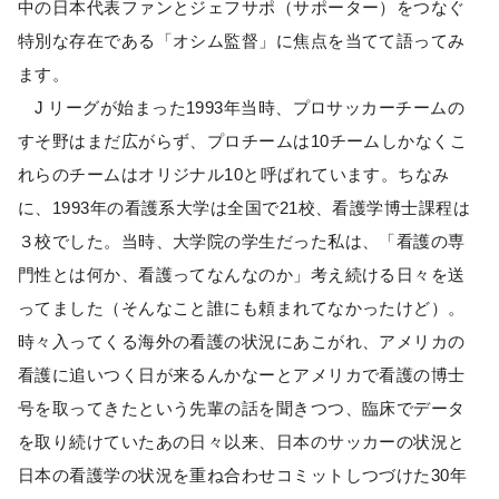
中の日本代表ファンとジェフサポ（サポーター）をつなぐ
特別な存在である「オシム監督」に焦点を当てて語ってみ
ます。
J
リーグが始まった1993年当時、プロサッカーチームの
すそ野はまだ広がらず、プロチームは10チームしかなくこ
れらのチームはオリジナル10と呼ばれています。ちなみ
に、1993年の看護系大学は全国で21校、看護学博士課程は
３校でした。当時、大学院の学生だった私は、「看護の専
門性とは何か、看護ってなんなのか」考え続ける日々を送
ってました（そんなこと誰にも頼まれてなかったけど）。
時々入ってくる海外の看護の状況にあこがれ、アメリカの
看護に追いつく日が来るんかなーとアメリカで看護の博士
号を取ってきたという先輩の話を聞きつつ、臨床でデータ
を取り続けていたあの日々以来、日本のサッカーの状況と
日本の看護学の状況を重ね合わせコミットしつづけた30年