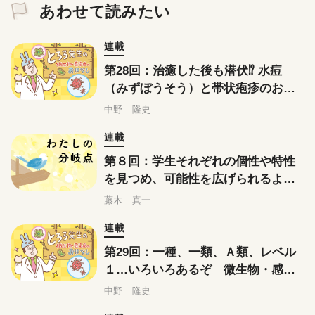
あわせて読みたい
連載
第28回：治癒した後も潜伏⁉ 水痘
（みずぼうそう）と帯状疱疹のおは
なし
中野 隆史
連載
第８回：学生それぞれの個性や特性
を見つめ、可能性を広げられるよう
に
藤木 真一
連載
第29回：一種、一類、Ａ類、レベル
１…いろいろあるぞ 微生物・感染
症の分類
中野 隆史