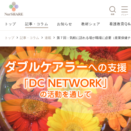
検索
メニュー
トップ
記事・コラム
お知らせ
教材シェア
看護教育Q&
トップ
記事・コラム
連載
第７回：気軽に語れる場が職場に必要（産業保健チ