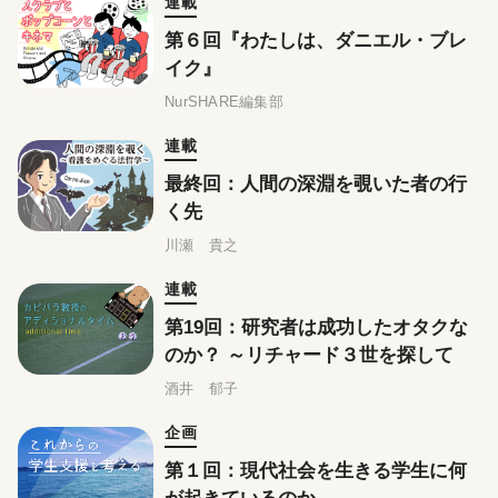
連載
第６回『わたしは、ダニエル・ブレ
イク』
NurSHARE編集部
連載
最終回：人間の深淵を覗いた者の行
く先
川瀬 貴之
連載
第19回：研究者は成功したオタクな
のか？ ～リチャード３世を探して
酒井 郁子
企画
第１回：現代社会を生きる学生に何