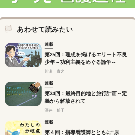
あわせて読みたい
連載
第25回：理想を掲げるエリート不良
少年～功利主義をめぐる論争～
川瀬 貴之
連載
第34回：最終目的地と旅行計画～定
義から解放されて
酒井 郁子
連載
第４回：指導看護師とともに“原