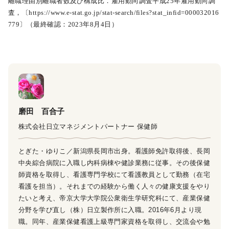
離職理由別離職者数及び構成比．雇用動向調査平成25年雇用動向調
査，〔https://www.e-stat.go.jp/stat-search/files?stat_infid=000032016
779〕（最終確認：2023年8月4日）
磨田 百合子
株式会社日立マネジメントパートナー 保健師
とぎた・ゆりこ／新潟県長岡市出身。看護師免許取得後、長岡
中央綜合病院に入職し内科病棟や健診業務に従事。その後保健
師資格を取得し、看護専門学校にて看護教員として勤務（在宅
看護を担当）。それまでの経験から働く人々の健康支援をやり
たいと考え、帝京大学大学院公衆衛生学研究科にて、産業保健
分野を学び直し（株）日立製作所に入職。2016年6月より現
職。同年、産業保健看護上級専門家資格を取得し、交流会や勉