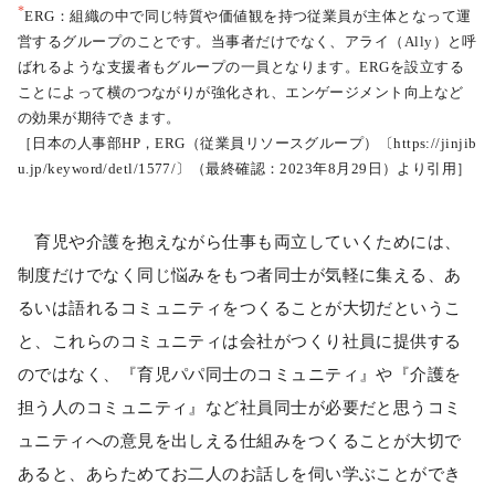
*
ERG：組織の中で同じ特質や価値観を持つ従業員が主体となって運
営するグループのことです。当事者だけでなく、アライ（Ally）と呼
ばれるような支援者もグループの一員となります。ERGを設立する
ことによって横のつながりが強化され、エンゲージメント向上など
の効果が期待できます。
［日本の人事部HP，ERG（従業員リソースグループ）〔https://jinjib
u.jp/keyword/detl/1577/〕（最終確認：2023年8月29日）より引用］
育児や介護を抱えながら仕事も両立していくためには、
制度だけでなく同じ悩みをもつ者同士が気軽に集える、あ
るいは語れるコミュニティをつくることが大切だというこ
と、これらのコミュニティは会社がつくり社員に提供する
のではなく、『育児パパ同士のコミュニティ』や『介護を
担う人のコミュニティ』など社員同士が必要だと思うコミ
ュニティへの意見を出しえる仕組みをつくることが大切で
あると、あらためてお二人のお話しを伺い学ぶことができ