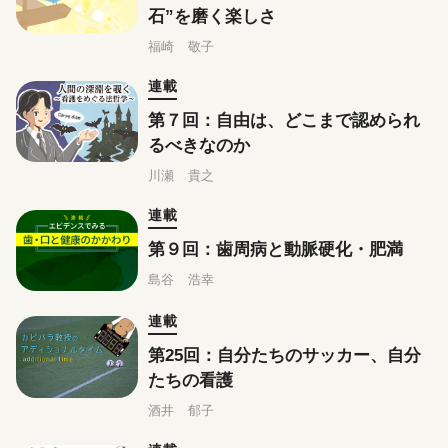
石”を磨く楽しさ
福崎 敬子
連載
第７回：自由は、どこまで認められ
るべきなのか
川瀬 貴之
連載
第９回：歯周病と動脈硬化・肥満
島谷 浩幸
連載
第25回：自分たちのサッカー、自分
たちの看護
酒井 郁子