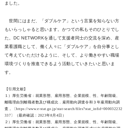
ました。
世間にはまだ、「ダブルケア」という言葉を知らない方
もいらっしゃると思います。かつての私もそのひとりでし
た。DC NETWORKを通して支援者同士の交流を深め、産
業看護職として、働く人々に「ダブルケア」を自分事とし
て考えていただけるように、そして、より働きやすい職場
環境づくりを推進できるよう活動していきたいと思いま
す。
【引用文献】
１）厚生労働省：就業形態、雇用形態、企業規模、性、年齢階級、
離職理由別離職者数及び構成比．雇用動向調査令和３年雇用動向調
査，〔https://www.e-stat.go.jp/stat-search/files?stat_infid=000032232
337〕（最終確認：2023年8月4日）
２）厚生労働省：就業形態、雇用形態、企業規模、性、年齢階級、