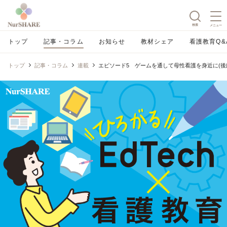
検索
メニュー
トップ
記事・コラム
お知らせ
教材シェア
看護教育Q&
トップ
記事・コラム
連載
エピソード5 ゲームを通して母性看護を身近に(後