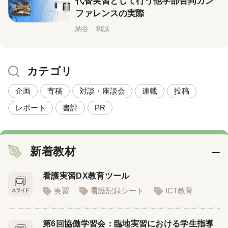
代替実習として行う他学部合同カン
ファレンスの実際
納谷 和誠
カテゴリ
企画
寄稿
対談・座談会
連載
投稿
レポート
書評
PR
新着教材
看護実習DX教育ツール
実習
看護記録シート
ICT教育
第6回協働学習会：臨地実習における学生指導