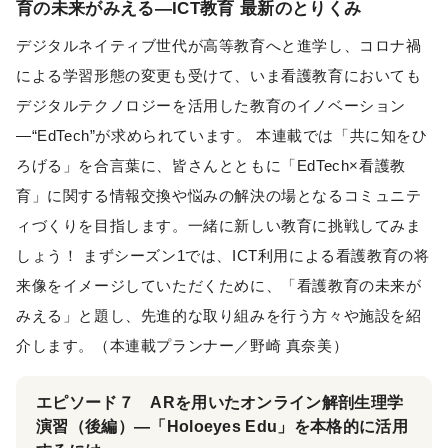
育の未来がみえる―ICT教育 最新のとりくみ
デジタルネイティブ世代が高等教育へと進学し、コロナ禍
による学習形態の変更も受けて、いま看護教育においても
デジタルテクノロジーを活用した教育のイノベーション
―“EdTech”が求められています。 本連載では「共に知をひ
ろげる」を合言葉に、皆さんとともに「EdTech×看護教
育」に関する情報交換や悩みの解決の場となるコミュニテ
ィづくりを目指します。一緒に新しい教育に挑戦してみま
しょう！ まずシーズン1では、ICT利用による看護教育の将
来像をイメージしていただくために、「看護教育の未来が
みえる」と題し、先進的な取り組みを行う方々や施設を紹
介します。（本連載プランナー／野崎 真奈美）
エピソード７ ARを用いたオンライン解剖生理学
演習（後編）―「Holoeyes Edu」を本格的に活用