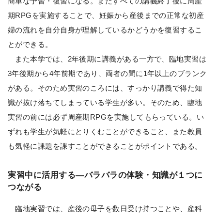
簡単な予習・復習になる。またすべての講義終了後に周産
期RPGを実施することで、妊娠から産後までの正常な初産
婦の流れを自分自身が理解しているかどうかを復習するこ
とができる。
また本学では、2年後期に講義がある一方で、臨地実習は
3年後期から4年前期であり、両者の間に1年以上のブランク
がある。そのため実習のころには、すっかり講義で得た知
識が抜け落ちてしまっている学生が多い。そのため、臨地
実習の前には必ず周産期RPGを実施してもらっている。い
ずれも学生が気軽にとりくむことができること、また教員
も気軽に課題を課すことができることがポイントである。
実習中に活用する―バラバラの体験・知識が１つに
つながる
臨地実習では、産後の母子を数日受け持つことや、産科