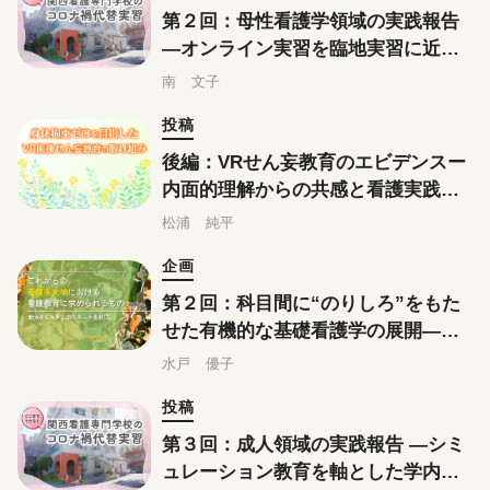
第２回：母性看護学領域の実践報告
―オンライン実習を臨地実習に近づ
けるためのイメージ作り
南 文子
投稿
後編：VRせん妄教育のエビデンスー
内面的理解からの共感と看護実践を
変える力
松浦 純平
企画
第２回：科目間に“のりしろ”をもた
せた有機的な基礎看護学の展開―臨
床判断モデルや模擬電子カルテの導
水戸 優子
入を例に
投稿
第３回：成人領域の実践報告 ―シミ
ュレーション教育を軸とした学内実