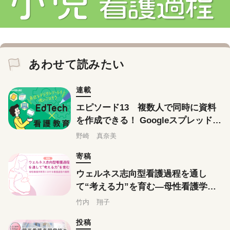
あわせて読みたい
連載
エピソード13 複数人で同時に資料
を作成できる！ Googleスプレッドシ
ート・Googleスライドの使い方② 実
野崎 真奈美
践編
寄稿
ウェルネス志向型看護過程を通し
て“考える力”を育む―母性看護学教
育における看護過程の展開
竹内 翔子
投稿