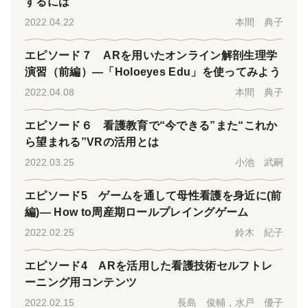
するには
2022.04.22
本間 典子
エピソード７ ARを用いたオンライン解剖生理学
演習（前編）―「Holoeyes Edu」を使ってみよう
2022.04.08
本間 典子
エピソード６ 看護教育で“今できる”また“これか
ら望まれる”VRの活用とは
2022.03.25
小池 武嗣
エピソード5 ゲームを通して母性看護を身近に(前
編)― How to周産期ロールプレイングゲーム
2022.02.25
鈴木 紀子
エピソード4 ARを活用した看護技術セルフトレ
ーニング用コンテンツ
2022.02.15
長島 俊輔，水戸 優子