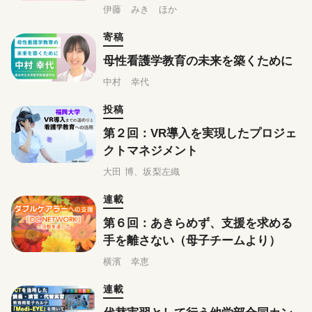
習
伊藤 みき ほか
寄稿
母性看護学教育の未来を築くために
中村 幸代
投稿
第２回：VR導入を実現したプロジェ
クトマネジメント
大田 博、坂梨左織
連載
第６回：あきらめず、支援を求める
手を離さない（母子チームより）
横濱 幸恵
連載