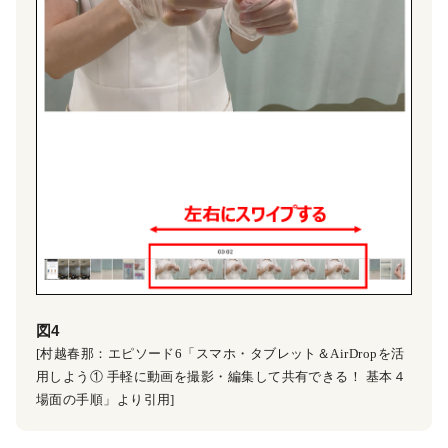
図4
[村越春那：エピソード6「スマホ・タブレット＆AirDropを活
用しよう① 手軽に動画を撮影・編集して共有できる！ 基本４
場面の手順」より引用]