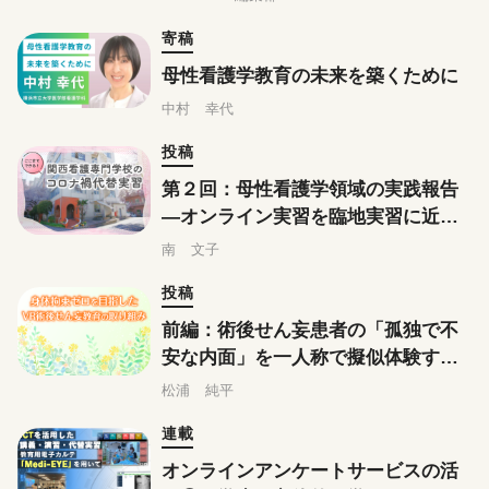
寄稿
母性看護学教育の未来を築くために
中村 幸代
投稿
第２回：母性看護学領域の実践報告
―オンライン実習を臨地実習に近づ
けるためのイメージ作り
南 文子
投稿
前編：術後せん妄患者の「孤独で不
安な内面」を一人称で擬似体験するV
R教材の開発
松浦 純平
連載
オンラインアンケートサービスの活