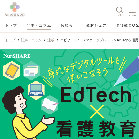
検索
メニュー
トップ
記事・コラム
お知らせ
教材シェア
看護教育Q&
トップ
記事・コラム
連載
エピソード7 スマホ・タブレット＆AirDropを