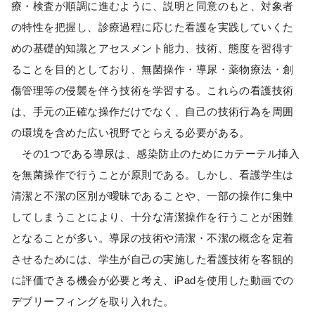
療・検査が順調に進むように、説明と同意のもと、対象者
の特性を把握し、診療過程に応じた看護を実践していくた
めの基礎的知識とアセスメント能力、技術、態度を習得す
ることを目的としており、無菌操作・導尿・薬物療法・創
傷管理等の侵襲を伴う技術を学習する。これらの看護技術
は、手元の正確な操作だけでなく、自己の技術行為を周囲
の環境を含めた広い視野でとらえる必要がある。
その1つである導尿は、感染防止のためにカテーテル挿入
を無菌操作で行うことが原則である。しかし、看護学生は
清潔と不潔の区別が曖昧であることや、一部の操作に集中
してしまうことにより、十分な清潔操作を行うことが困難
となることが多い。導尿の技術や清潔・不潔の概念を定着
させるためには、学生が自己の実施した看護技術を客観的
に評価できる機会が必要と考え、iPadを使用した動画での
デブリーフィングを取り入れた。