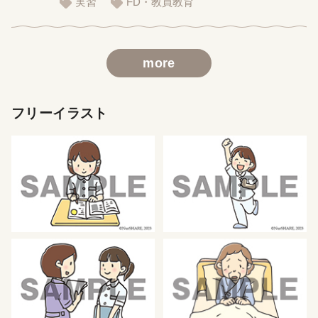
実習
FD・教員教育
more
フリーイラスト