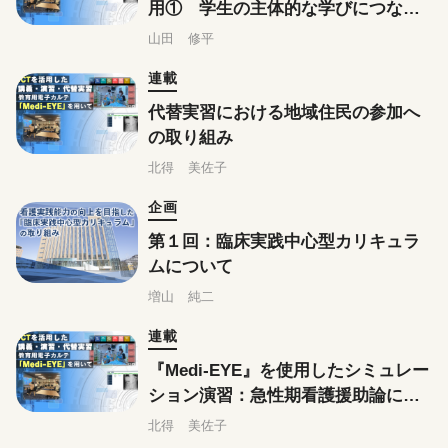
用① 学生の主体的な学びにつなげ
る授業内小テストでの利用
山田 修平
連載
代替実習における地域住民の参加へ
の取り組み
北得 美佐子
企画
第１回：臨床実践中心型カリキュラ
ムについて
増山 純二
連載
『Medi-EYE』を使用したシミュレー
ション演習：急性期看護援助論にお
いて
北得 美佐子