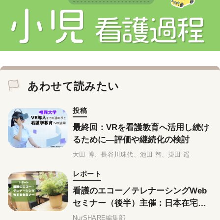
あわせて読みたい
投稿
最終回：VRを看護教育へ活用し続け
るために―評価や継続化の検討
大田 博、長谷川珠代、池田 智、掛田 遥
レポート
看護のエコー／テレナーシングWeb
セミナー（後半）主催：日本在宅ケ
ア学会
NurSHARE編集部