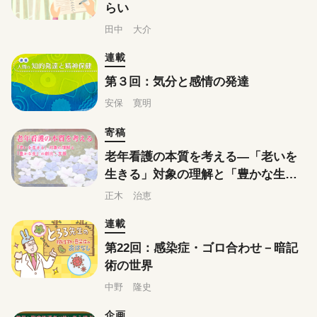
らい
田中 大介
連載
第３回：気分と感情の発達
安保 寛明
寄稿
老年看護の本質を考える―「老いを
生きる」対象の理解と「豊かな生」
の創出・支援
正木 治恵
連載
第22回：感染症・ゴロ合わせ－暗記
術の世界
中野 隆史
企画