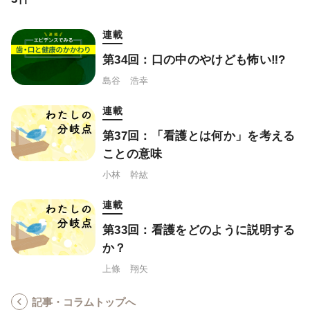
連載
第34回：口の中のやけども怖い‼?
島谷 浩幸
連載
第37回：「看護とは何か」を考える
ことの意味
小林 幹紘
連載
第33回：看護をどのように説明する
か？
上條 翔矢
記事・コラムトップへ