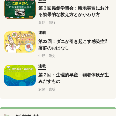
第３回協働学習会：臨地実習におけ
る効果的な教え方とかかわり方
奥野 信行
連載
第23回：ダニが引き起こす感染症⁉
疥癬のおはなし
中野 隆史
連載
第２回：生理的早産－弱者体験が生
みだすもの
安保 寛明