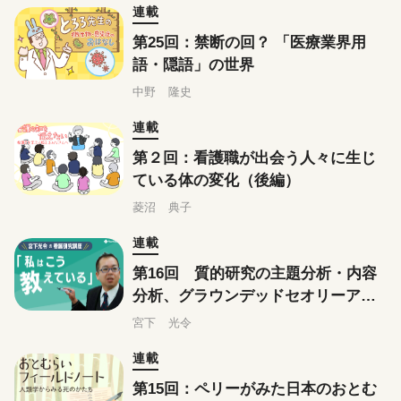
連載
第25回：禁断の回？ 「医療業界用
語・隠語」の世界
中野 隆史
連載
第２回：看護職が出会う人々に生じ
ている体の変化（後編）
菱沼 典子
連載
第16回 質的研究の主題分析・内容
分析、グラウンデッドセオリーアプ
ローチはこう教えている
宮下 光令
連載
第15回：ペリーがみた日本のおとむ