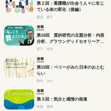
第２回：看護職が出会う人々に生じ
ている体の変化（後編）
菱沼 典子
連載
第16回 質的研究の主題分析・内容
分析、グラウンデッドセオリーアプ
ローチはこう教えている
宮下 光令
連載
第15回：ペリーがみた日本のおとむ
らい
田中 大介
連載
第３回：気分と感情の発達
安保 寛明