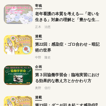
寄稿
老年看護の本質を考える―「老いを
生きる」対象の理解と「豊かな生」
の創出・支援
正木 治恵
連載
第22回：感染症・ゴロ合わせ－暗記
術の世界
中野 隆史
企画
第３回協働学習会：臨地実習におけ
る効果的な教え方とかかわり方
奥野 信行
連載
第23回：ダニが引き起こす感染症⁉