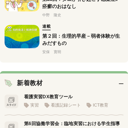
疥癬のおはなし
中野 隆史
連載
第２回：生理的早産－弱者体験が生
みだすもの
安保 寛明
新着教材
看護実習DX教育ツール
実習
看護記録シート
ICT教育
第6回協働学習会：臨地実習における学生指導