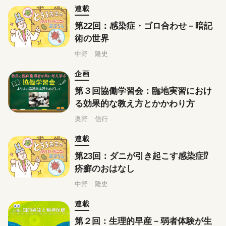
連載
第22回：感染症・ゴロ合わせ－暗記
術の世界
中野 隆史
企画
第３回協働学習会：臨地実習におけ
る効果的な教え方とかかわり方
奥野 信行
連載
第23回：ダニが引き起こす感染症⁉
疥癬のおはなし
中野 隆史
連載
第２回：生理的早産－弱者体験が生