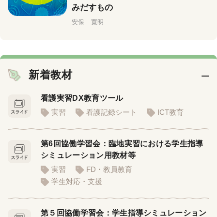
みだすもの
安保 寛明
新着教材
看護実習DX教育ツール
実習
看護記録シート
ICT教育
第6回協働学習会：臨地実習における学生指導
シミュレーション用教材等
実習
FD・教員教育
学生対応・支援
第５回協働学習会：学生指導シミュレーション