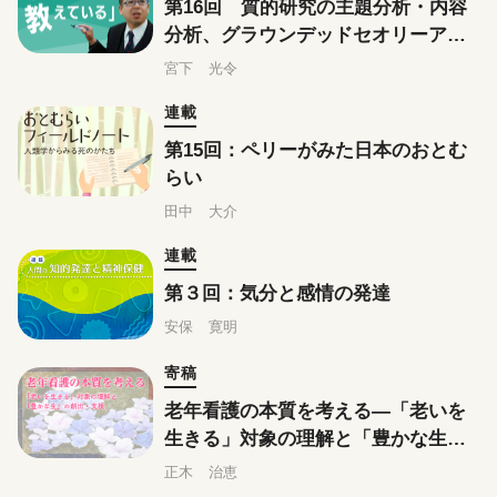
第16回 質的研究の主題分析・内容
分析、グラウンデッドセオリーアプ
ローチはこう教えている
宮下 光令
連載
第15回：ペリーがみた日本のおとむ
らい
田中 大介
連載
第３回：気分と感情の発達
安保 寛明
寄稿
老年看護の本質を考える―「老いを
生きる」対象の理解と「豊かな生」
の創出・支援
正木 治恵