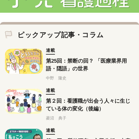
ピックアップ記事・コラム
連載
第25回：禁断の回？ 「医療業界用
語・隠語」の世界
中野 隆史
連載
第２回：看護職が出会う人々に生じ
ている体の変化（後編）
菱沼 典子
連載