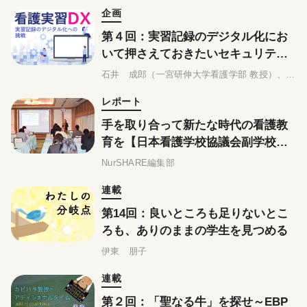
企画
第４回：実習記録のデジタル化にお
いて押さえておきたいセキュリティ
の基礎知識
石井 成郎（一宮研伸大学看護学部 教授）、相撲 佐希子（修文大学看護学部 教授）
レポート
手を取り合って新たな時代の看護教
育を【日本看護学校協議会副学校
長・教務主任会】
NurSHARE編集部
連載
第14回：良いところも足りないとこ
ろも、ありのままの学生を見つめる
伊東 朋子
連載
第２回：「聖なる牛」を探せ～EBP