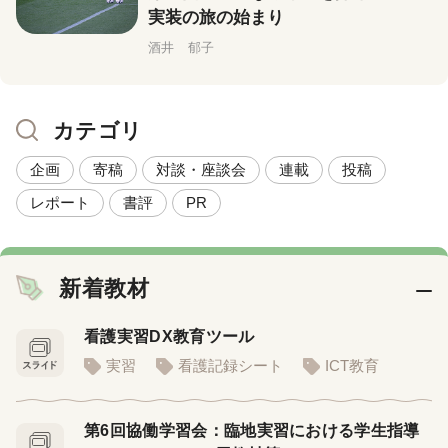
実装の旅の始まり
酒井 郁子
カテゴリ
企画
寄稿
対談・座談会
連載
投稿
レポート
書評
PR
新着教材
看護実習DX教育ツール
実習
看護記録シート
ICT教育
第6回協働学習会：臨地実習における学生指導