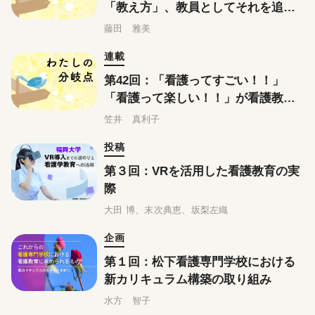
「教え方」、教員としてそれを追求
する日々
藤田 雅美
連載
第42回：「看護ってすごい！！」
「看護って楽しい！！」が看護教員
としての私の原点
笠井 真利子
投稿
第３回：VRを活用した看護教育の実
際
大田 博、末次典恵、坂梨左織
企画
第１回：松下看護専門学校における
新カリキュラム構築の取り組み
水方 智子