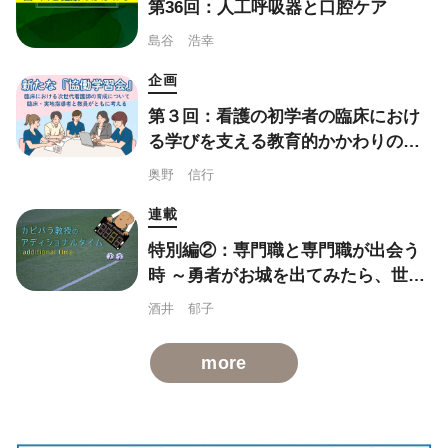
第36回：人工呼吸器と口腔ケア
島谷 浩幸
企画
第３回：看護の初学者の臨床におけ
る学びを支える教育的かかわりのス
キル：指導言・フィードバック
奥野 信行
連載
特別編②：専門職と専門職が出会う
時 ～勇者がお城を出てみたら、世界
はお城だらけでした
酒井 郁子
more