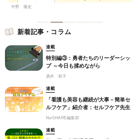
中野 隆史
新着記事・コラム
連載
特別編③：勇者たちのリーダーシッ
プ ～今日も揉めながら
酒井 郁子
連載
「看護も美容も継続が大事－簡単セ
ルフケア」紹介者：セルフケア先生
NurSHARE編集部
連載